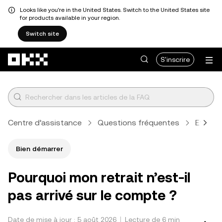
Looks like you're in the United States. Switch to the United States site
for products available in your region.
Switch site
Aller au contenu principal
S'inscrire
Centre d’assistance
Questions fréquentes
Effectu
Bien démarrer
Pourquoi mon retrait n’est-il
pas arrivé sur le compte ?
Date de mise à jour : 5 août 2026
Lecture de 6 min