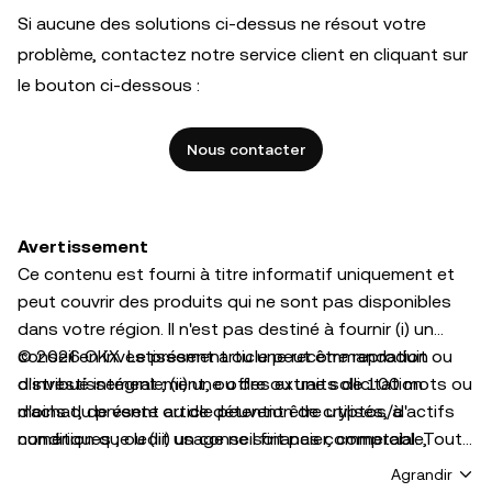
Si aucune des solutions ci-dessus ne résout votre
problème, contactez notre service client en cliquant sur
le bouton ci-dessous :
Nous contacter
Avertissement
Ce contenu est fourni à titre informatif uniquement et
peut couvrir des produits qui ne sont pas disponibles
dans votre région. Il n'est pas destiné à fournir (i) un
conseil en investissement ou une recommandation
© 2026 OKX. Le présent article peut être reproduit ou
d'investissement ; (ii) une offre ou une sollicitation
distribué intégralement, ou des extraits de 100 mots ou
d'achat, de vente ou de détention de cryptos/d'actifs
moins du présent article peuvent être utilisés, à
numériques ; ou (iii) un conseil financier, comptable,
condition que ledit usage ne soit pas commercial. Toute
juridique ou fiscal. Les cryptos/actifs numériques
reproduction ou distribution de l'intégralité de l'article
Agrandir