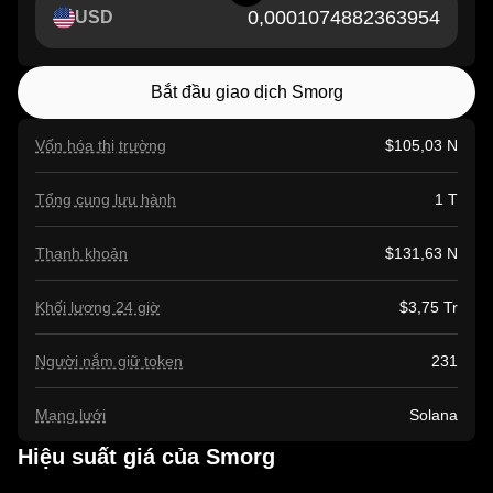
USD
Bắt đầu giao dịch Smorg
Vốn hóa thị trường
$105,03 N
Tổng cung lưu hành
1 T
Thanh khoản
$131,63 N
Khối lượng 24 giờ
$3,75 Tr
Người nắm giữ token
231
Mạng lưới
Solana
Hiệu suất giá của Smorg