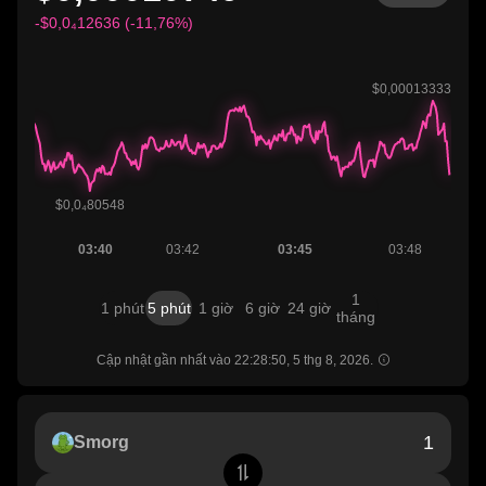
-$0,0₄12636 (-11,76%)
1
1 phút
5 phút
1 giờ
6 giờ
24 giờ
tháng
Cập nhật gần nhất vào 22:28:50, 5 thg 8, 2026.
Smorg