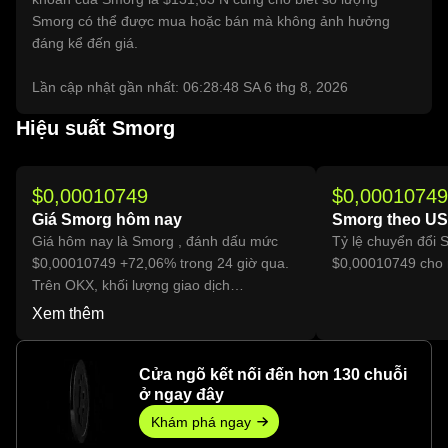
Smorg có thể được mua hoặc bán mà không ảnh hưởng
đáng kể đến giá.
Lần cập nhật gần nhất: 06:28:48 SA 6 thg 8, 2026
Hiệu suất Smorg
$0,00010749
$0,00010749
Giá Smorg hôm nay
Smorg theo U
Giá hôm nay là Smorg , đánh dấu mức
Tỷ lệ chuyển đổi
$0,00010749 +72,06% trong 24 giờ qua.
$0,00010749 cho 
Trên OKX, khối lượng giao dịch
Smorghôm nay đã đạt 34.931.396.173, trị
Xem thêm
giá hơn $3,75 Tr.
Cửa ngõ kết nối đến hơn 130 chuỗi
ở ngay đây
Khám phá ngay