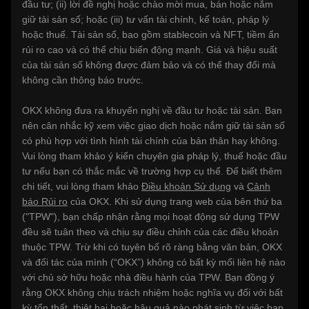
đầu tư; (ii) lời đề nghị hoặc chào mời mua, bán hoặc nắm
giữ tài sản số; hoặc (iii) tư vấn tài chính, kế toán, pháp lý
hoặc thuế. Tài sản số, bao gồm stablecoin và NFT, tiềm ẩn
rủi ro cao và có thể chịu biến động mạnh. Giá và hiệu suất
của tài sản số không được đảm bảo và có thể thay đổi mà
không cần thông báo trước.
OKX không đưa ra khuyến nghị về đầu tư hoặc tài sản. Bạn
nên cân nhắc kỹ xem việc giao dịch hoặc nắm giữ tài sản số
có phù hợp với tình hình tài chính của bản thân hay không.
Vui lòng tham khảo ý kiến chuyên gia pháp lý, thuế hoặc đầu
tư nếu bạn có thắc mắc về trường hợp cụ thể. Để biết thêm
chi tiết, vui lòng tham khảo
Điều khoản Sử dụng
và
Cảnh
báo Rủi ro
của OKX. Khi sử dụng trang web của bên thứ ba
("TPW"), bạn chấp nhận rằng mọi hoạt động sử dụng TPW
đều sẽ tuân theo và chịu sự điều chỉnh của các điều khoản
thuộc TPW. Trừ khi có tuyên bố rõ ràng bằng văn bản, OKX
và đối tác của mình (“OKX”) không có bất kỳ mối liên hệ nào
với chủ sở hữu hoặc nhà điều hành của TPW. Bạn đồng ý
rằng OKX không chịu trách nhiệm hoặc nghĩa vụ đối với bất
kỳ tổn thất, thiệt hại hoặc hậu quả nào phát sinh từ việc bạn