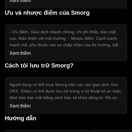
Xem thêm
đến biến động giá của Smorg, nhưng không có dự đoán cụ
thể nào về giá trị tương lai.
Ưu và nhược điểm của Smorg
- Ưu điểm: Giao dịch nhanh chóng, chi phí thấp, bảo mật
cao, thân thiện với môi trường. - Nhược điểm: Cạnh tranh
mạnh mẽ, phụ thuộc vào sự chấp nhận của thị trường, biến
động giá có thể cao.
Xem thêm
Cách tôi lưu trữ Smorg?
Người dùng có thể mua Smorg trên các sàn giao dịch như
OKX. Token có thể được lưu trữ trong ví kỹ thuật số an toàn,
đảm bảo bảo mật bằng cách bảo vệ khóa riêng tư. Khi sử
dụng Smorg, người dùng nên cảnh giác với các cuộc tấn
Xem thêm
công phishing. Lưu ý rằng sự khả dụng của Smorg có thể
khác nhau tùy theo khu vực pháp lý.
Hướng dẫn