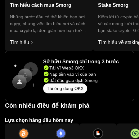
Tìm hiểu cách mua Smorg
Stake Smorg
Những bước đầu có thể khiến bạn hơi
Kiếm lời từ crypto b
ngợp, nhưng việc tìm hiểu nơi và cách
về các mạng lưới tr
mua crypto lại đơn giản hơn bạn tưởng.
bạn stake crypto. G
Bắt đầu hành trình của bạn trên ứng
phá hàng trăm phần
Tìm hiểu
Tìm hiểu về stakin
dụng di động OKX hoặc ngay tại đây
duy nhất, ngay trong 
trên web.
OKX của bạn.
Sở hữu Smorg chỉ trong 3 bước
Tải Ví Web3 OKX
Nạp tiền vào ví của bạn
Bắt đầu giao dịch Smorg
Tải ứng dụng OKX
Còn nhiều điều để khám phá
Lựa chọn hàng đầu hôm nay