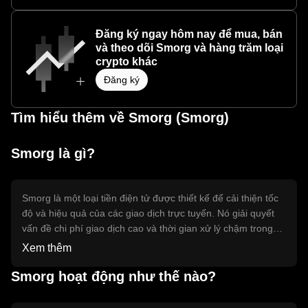
Đăng ký ngay hôm nay để mua, bán
và theo dõi Smorg và hàng trăm loại
crypto khác
Đăng ký
Tìm hiểu thêm về Smorg (Smorg)
Smorg là gì?
Smorg là một loại tiền điện tử được thiết kế để cải thiện tốc
độ và hiệu quả của các giao dịch trực tuyến. Nó giải quyết
vấn đề chi phí giao dịch cao và thời gian xử lý chậm trong
các hệ thống tài chính truyền thống. Smorg chủ yếu được
Xem thêm
sử dụng trong các giao dịch ngang hàng và thanh toán quốc
tế, giúp người dùng thực hiện giao dịch nhanh chóng và tiết
Smorg hoạt động như thế nào?
kiệm chi phí hơn.