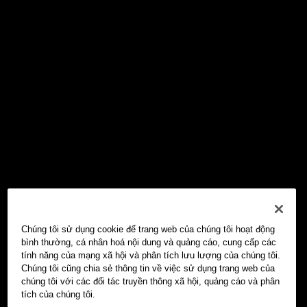
Chúng tôi sử dụng cookie để trang web của chúng tôi hoạt động
bình thường, cá nhân hoá nội dung và quảng cáo, cung cấp các
tính năng của mạng xã hội và phân tích lưu lượng của chúng tôi.
Chúng tôi cũng chia sẻ thông tin về việc sử dụng trang web của
chúng tôi với các đối tác truyền thông xã hội, quảng cáo và phân
tích của chúng tôi.