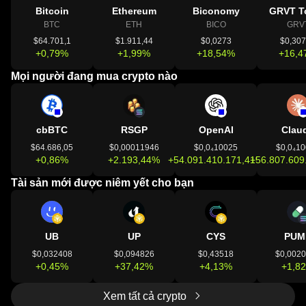
Bitcoin
Ethereum
Biconomy
GRVT T
BTC
ETH
BICO
GRV
$64.701,1
$1.911,44
$0,0273
$0,30
+0,79%
+1,99%
+18,54%
+16,4
Mọi người đang mua crypto nào
cbBTC
RSGP
OpenAI
Clau
$64.686,05
$0,00011946
$0,0₄10025
$0,0₄1
+0,86%
+2.193,44%
+54.091.410.171,41%
+56.807.609
Tài sản mới được niêm yết cho bạn
UB
UP
CYS
PUM
$0,032408
$0,094826
$0,43518
$0,002
+0,45%
+37,42%
+4,13%
+1,8
Xem tất cả crypto