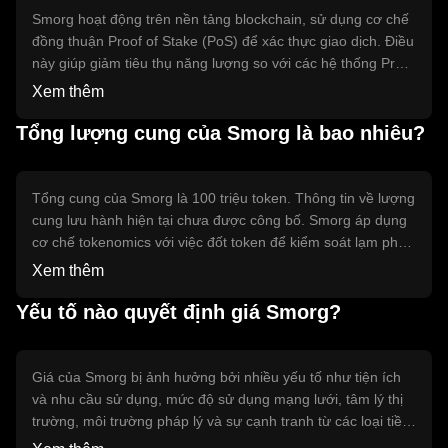
Smorg hoạt động trên nền tảng blockchain, sử dụng cơ chế
đồng thuận Proof of Stake (PoS) để xác thực giao dịch. Điều
này giúp giảm tiêu thụ năng lượng so với các hệ thống Proof
of Work (PoW). Các tính năng kỹ thuật nổi bật của Smorg
Xem thêm
bao gồm khả năng mở rộng cao và bảo mật mạnh mẽ, đảm
bảo an toàn cho các giao dịch và dữ liệu người dùng.
Tổng lượng cung của Smorg là bao nhiêu?
Tổng cung của Smorg là 100 triệu token. Thông tin về lượng
cung lưu hành hiện tại chưa được công bố. Smorg áp dụng
cơ chế tokenomics với việc đốt token để kiểm soát lạm phát
và duy trì giá trị. Các token có thể được tạo ra thông qua
Xem thêm
quá trình staking, khuyến khích người dùng tham gia vào
mạng lưới.
Yếu tố nào quyết định giá Smorg?
Giá của Smorg bị ảnh hưởng bởi nhiều yếu tố như tiện ích
và nhu cầu sử dụng, mức độ sử dụng mạng lưới, tâm lý thị
trường, môi trường pháp lý và sự cạnh tranh từ các loại tiền
điện tử khác. Sự thay đổi trong bất kỳ yếu tố nào có thể dẫn