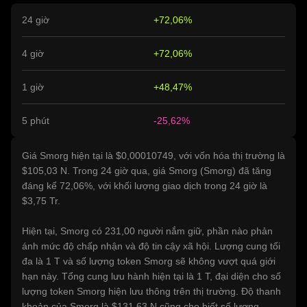
24 giờ
+72,06%
4 giờ
+72,06%
1 giờ
+48,47%
5 phút
-25,62%
Giá Smorg hiện tại là $0,00010749, với vốn hóa thị trường là
$105,03 N. Trong 24 giờ qua, giá Smorg (Smorg) đã tăng
đáng kể 72,06%, với khối lượng giao dịch trong 24 giờ là
$3,75 Tr.
Hiện tại, Smorg có 231,00 người nắm giữ, phần nào phản
ánh mức độ chấp nhận và độ tin cậy xã hội. Lượng cung tối
đa là 1 T và số lượng token Smorg sẽ không vượt quá giới
hạn này. Tổng cung lưu hành hiện tại là 1 T, đại diện cho số
lượng token Smorg hiện lưu thông trên thị trường. Độ thanh
khoản của Smorg là $131,63 N cũng cho biết số lượng