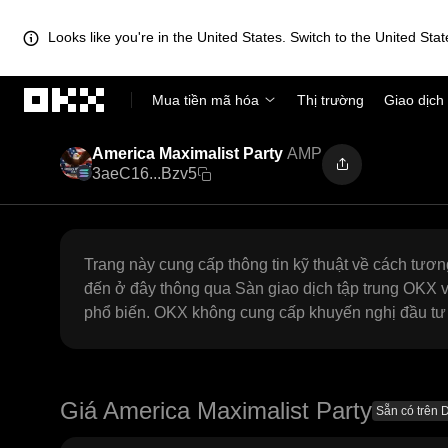
Looks like you're in the United States. Switch to the United Stat
Chuyển đến nội dung chính
Mua tiền mã hóa
Thị trường
Giao dịch
America Maximalist Party
AMP
3aeC16...Bzv5
Trang này cung cấp thông tin kỹ thuật về cách tươn
đến ở đây thông qua Sàn giao dịch tập trung OKX và
phổ biến. OKX không cung cấp khuyến nghị đầu tư v
Giá America Maximalist Party
Sẵn có trên 