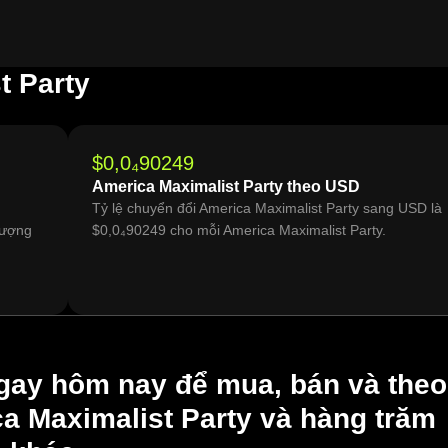
t Party
$0,0₄90249
America Maximalist Party theo USD
Tỷ lệ chuyển đổi America Maximalist Party sang USD là
lượng
$0,0₄90249 cho mỗi America Maximalist Party.
gay hôm nay để mua, bán và theo
a Maximalist Party và hàng trăm