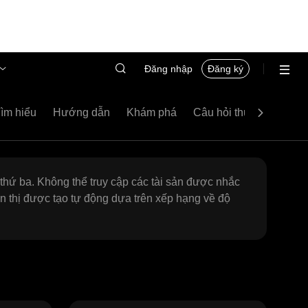
Đăng nhập
Đăng ký
ìm hiểu
Hướng dẫn
Khám phá
Câu hỏi thường gặp
 thứ ba. Không thể truy cập các tài sản được nhắc
ển thị được tạo tự động dựa trên xếp hạng về độ