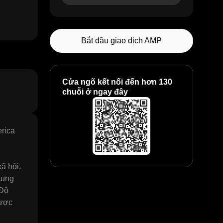
Bắt đầu giao dịch AMP
Cửa ngõ kết nối đến hơn 130
chuỗi ở ngay đây
erica
ã hội.
cung
 Độ
được