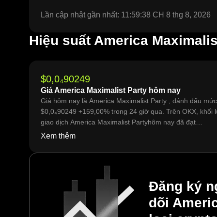
Lần cập nhật gần nhất: 11:59:38 CH 8 thg 8, 2026
Hiệu suất America Maximalis
$0,0₄90249
Giá America Maximalist Party hôm nay
Giá hôm nay là America Maximalist Party , đánh dấu mức
$0,0₄90249 +159,00% trong 24 giờ qua. Trên OKX, khối 
giao dịch America Maximalist Partyhôm nay đã đạt
42.321.766.724, trị giá hơn $3,82 Tr.
Xem thêm
Đăng ký n
dõi Americ