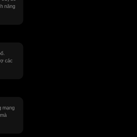
nh năng
bố.
rợ các
ng mạng
n mà