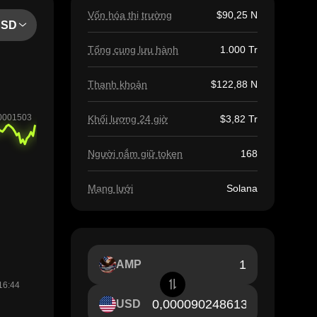
Vốn hóa thị trường
$90,25 N
USD
Tổng cung lưu hành
1.000 Tr
Thanh khoản
$122,88 N
Khối lượng 24 giờ
$3,82 Tr
Người nắm giữ token
168
Mạng lưới
Solana
AMP
USD