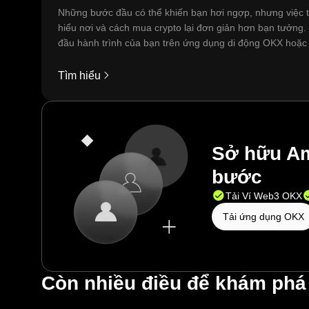
Những bước đầu có thể khiến bạn hơi ngợp, nhưng việc 
hiểu nơi và cách mua crypto lại đơn giản hơn bạn tưởng.
đầu hành trình của bạn trên ứng dụng di động OKX hoặc
tại đây trên web.
Tìm hiểu
Sở hữu Ame
bước
Tải Ví Web3 OKX
Tải ứng dụng OKX
Còn nhiều điều để khám phá