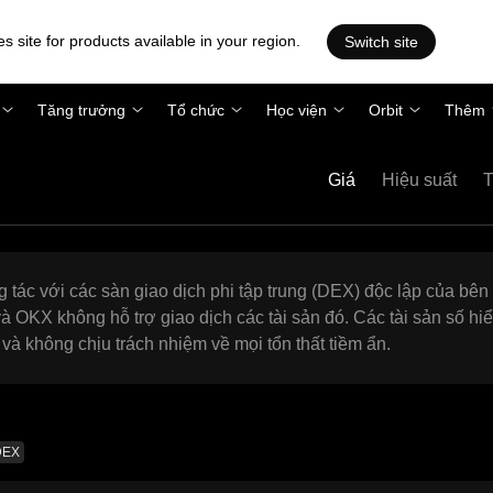
es site for products available in your region.
Switch site
Tăng trưởng
Tổ chức
Học viện
Orbit
Thêm
Giá
Hiệu suất
T
g tác với các sàn giao dịch phi tập trung (DEX) độc lập của bên
 OKX không hỗ trợ giao dịch các tài sản đó. Các tài sản số hi
à không chịu trách nhiệm về mọi tổn thất tiềm ẩn.
DEX