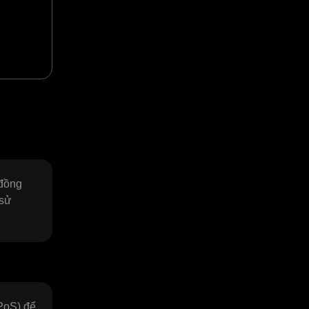
 đồng
 sử
(PoS) để