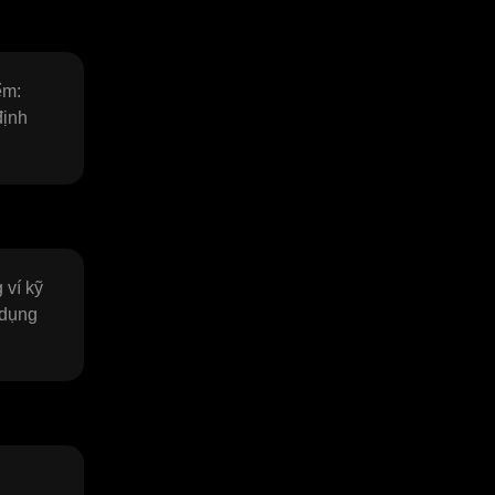
ểm:
định
 ví kỹ
 dụng