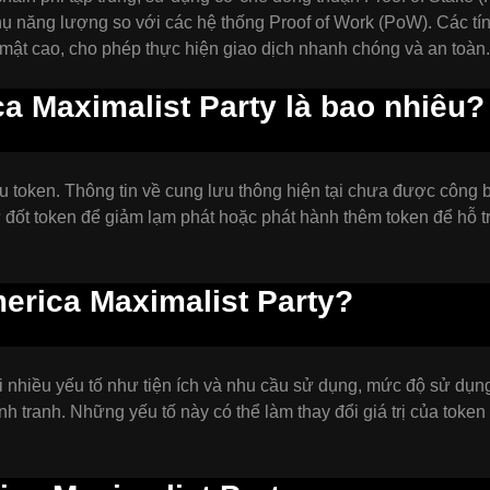
thụ năng lượng so với các hệ thống Proof of Work (PoW). Các tí
mật cao, cho phép thực hiện giao dịch nhanh chóng và an toàn.
 Maximalist Party là bao nhiêu?
u token. Thông tin về cung lưu thông hiện tại chưa được công 
đốt token để giảm lạm phát hoặc phát hành thêm token để hỗ t
merica Maximalist Party?
i nhiều yếu tố như tiện ích và nhu cầu sử dụng, mức độ sử dụ
ạnh tranh. Những yếu tố này có thể làm thay đổi giá trị của toke