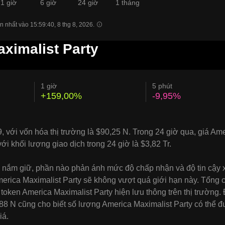
1 giờ
6 giờ
24 giờ
1 tháng
 nhất vào 15:59:40, 8 thg 8, 2026.
aximalist Party
1 giờ
5 phút
+159,00%
-9,95%
, với vốn hóa thị trường là $90,25 N. Trong 24 giờ qua, giá Am
i khối lượng giao dịch trong 24 giờ là $3,82 Tr.
i nắm giữ, phần nào phản ánh mức độ chấp nhận và độ tin cậy x
merica Maximalist Party sẽ không vượt quá giới hạn này. Tổng 
g token America Maximalist Party hiện lưu thông trên thị trường.
88 N cũng cho biết số lượng America Maximalist Party có thể 
iá.