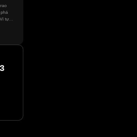
trao
 phá
Ví tự
 3