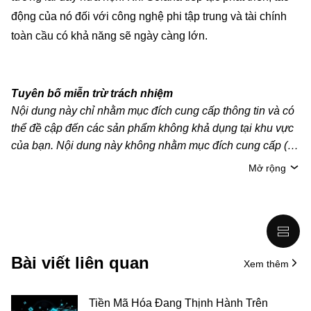
động của nó đối với công nghệ phi tập trung và tài chính
toàn cầu có khả năng sẽ ngày càng lớn.
Tuyên bố miễn trừ trách nhiệm
Nội dung này chỉ nhằm mục đích cung cấp thông tin và có
thể đề cập đến các sản phẩm không khả dụng tại khu vực
của bạn. Nội dung này không nhằm mục đích cung cấp (i)
lời khuyên hoặc khuyến nghị đầu tư; (ii) đề nghị hoặc chào
Mở rộng
mời mua, bán hoặc nắm giữ crypto/tài sản kỹ thuật số;
hoặc (iii) tư vấn tài chính, kế toán, pháp lý hoặc thuế. Tài
sản kỹ thuật số/crypto, bao gồm cả stablecoin, có mức độ
rủi ro cao và có thể biến động mạnh. Bạn nên cân nhắc kỹ
xem việc giao dịch hoặc nắm giữ crypto/tài sản kỹ thuật số
Bài viết liên quan
Xem thêm
có phù hợp với bạn hay không, dựa trên tình hình tài chính
của mình. Vui lòng tham khảo ý kiến của chuyên gia pháp
lý/thuế/đầu tư để được giải đáp câu hỏi về tình hình cụ thể
Tiền Mã Hóa Đang Thịnh Hành Trên