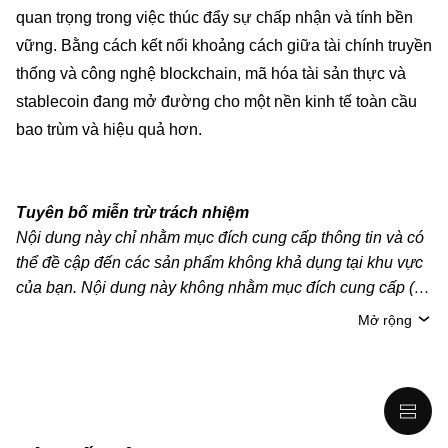
quan trọng trong việc thúc đẩy sự chấp nhận và tính bền
vững. Bằng cách kết nối khoảng cách giữa tài chính truyền
thống và công nghệ blockchain, mã hóa tài sản thực và
stablecoin đang mở đường cho một nền kinh tế toàn cầu
bao trùm và hiệu quả hơn.
Tuyên bố miễn trừ trách nhiệm
Nội dung này chỉ nhằm mục đích cung cấp thông tin và có
thể đề cập đến các sản phẩm không khả dụng tại khu vực
của bạn. Nội dung này không nhằm mục đích cung cấp (i)
lời khuyên hoặc khuyến nghị đầu tư; (ii) đề nghị hoặc chào
Mở rộng
mời mua, bán hoặc nắm giữ crypto/tài sản kỹ thuật số;
hoặc (iii) tư vấn tài chính, kế toán, pháp lý hoặc thuế. Tài
sản kỹ thuật số/crypto, bao gồm cả stablecoin, có mức độ
rủi ro cao và có thể biến động mạnh. Bạn nên cân nhắc kỹ
xem việc giao dịch hoặc nắm giữ crypto/tài sản kỹ thuật số