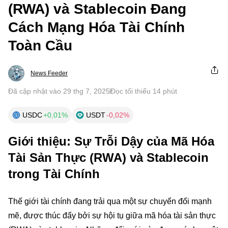
(RWA) và Stablecoin Đang
Cách Mạng Hóa Tài Chính
Toàn Cầu
News Feeder
Đã cập nhật vào 29 thg 7, 2025
Đọc tối thiểu 14 phút
USDC
+0,01%
USDT
-0,02%
Giới thiệu: Sự Trỗi Dậy của Mã Hóa
Tài Sản Thực (RWA) và Stablecoin
trong Tài Chính
Thế giới tài chính đang trải qua một sự chuyển đổi mạnh
mẽ, được thúc đẩy bởi sự hội tụ giữa mã hóa tài sản thực