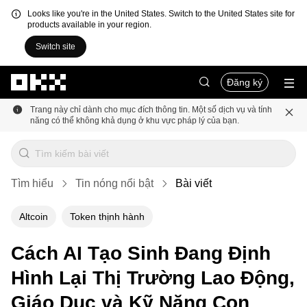
Looks like you're in the United States. Switch to the United States site for
products available in your region.
Switch site
Chuyển đến nội dung chính
Đăng ký
Trang này chỉ dành cho mục đích thông tin. Một số dịch vụ và tính
năng có thể không khả dụng ở khu vực pháp lý của bạn.
Tìm hiểu
Tin nóng nổi bật
Bài viết
Altcoin
Token thịnh hành
Cách AI Tạo Sinh Đang Định
Hình Lại Thị Trường Lao Động,
Giáo Dục và Kỹ Năng Con