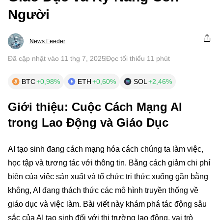
Người
News Feeder
Đã cập nhật vào 11 thg 7, 2025
Đọc tối thiểu 11 phút
BTC
+0,98%
ETH
+0,60%
SOL
+2,46%
Giới thiệu: Cuộc Cách Mạng AI
trong Lao Động và Giáo Dục
AI tạo sinh đang cách mạng hóa cách chúng ta làm việc,
học tập và tương tác với thông tin. Bằng cách giảm chi phí
biên của việc sản xuất và tổ chức tri thức xuống gần bằng
không, AI đang thách thức các mô hình truyền thống về
giáo dục và việc làm. Bài viết này khám phá tác động sâu
sắc của AI tạo sinh đối với thị trường lao động, vai trò