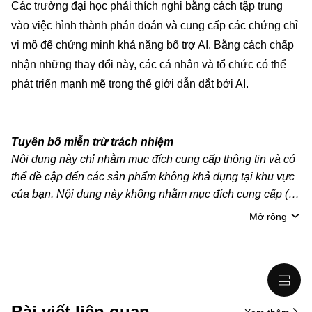
Các trường đại học phải thích nghi bằng cách tập trung
vào việc hình thành phán đoán và cung cấp các chứng chỉ
vi mô để chứng minh khả năng bổ trợ AI. Bằng cách chấp
nhận những thay đổi này, các cá nhân và tổ chức có thể
phát triển mạnh mẽ trong thế giới dẫn dắt bởi AI.
Tuyên bố miễn trừ trách nhiệm
Nội dung này chỉ nhằm mục đích cung cấp thông tin và có
thể đề cập đến các sản phẩm không khả dụng tại khu vực
của bạn. Nội dung này không nhằm mục đích cung cấp (i)
lời khuyên hoặc khuyến nghị đầu tư; (ii) đề nghị hoặc chào
Mở rộng
mời mua, bán hoặc nắm giữ crypto/tài sản kỹ thuật số;
hoặc (iii) tư vấn tài chính, kế toán, pháp lý hoặc thuế. Tài
sản kỹ thuật số/crypto, bao gồm cả stablecoin, có mức độ
rủi ro cao và có thể biến động mạnh. Bạn nên cân nhắc kỹ
xem việc giao dịch hoặc nắm giữ crypto/tài sản kỹ thuật số
Bài viết liên quan