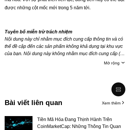
được những cột mốc mới trong 5 năm tới.
Tuyên bố miễn trừ trách nhiệm
Nội dung này chỉ nhằm mục đích cung cấp thông tin và có
thể đề cập đến các sản phẩm không khả dụng tại khu vực
của bạn. Nội dung này không nhằm mục đích cung cấp (i)
lời khuyên hoặc khuyến nghị đầu tư; (ii) đề nghị hoặc chào
Mở rộng
mời mua, bán hoặc nắm giữ crypto/tài sản kỹ thuật số;
hoặc (iii) tư vấn tài chính, kế toán, pháp lý hoặc thuế. Tài
sản kỹ thuật số/crypto, bao gồm cả stablecoin, có mức độ
rủi ro cao và có thể biến động mạnh. Bạn nên cân nhắc kỹ
xem việc giao dịch hoặc nắm giữ crypto/tài sản kỹ thuật số
Bài viết liên quan
Xem thêm
có phù hợp với bạn hay không, dựa trên tình hình tài chính
của mình. Vui lòng tham khảo ý kiến của chuyên gia pháp
lý/thuế/đầu tư để được giải đáp câu hỏi về tình hình cụ thể
Tiền Mã Hóa Đang Thịnh Hành Trên
của bản thân. Thông tin (bao gồm dữ liệu thị trường và
CoinMarketCap: Những Thông Tin Quan