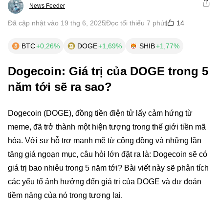
News Feeder
14
Đã cập nhật vào 19 thg 6, 2025
Đọc tối thiểu 7 phút
BTC
+0,26%
DOGE
+1,69%
SHIB
+1,77%
Dogecoin: Giá trị của DOGE trong 5
năm tới sẽ ra sao?
Dogecoin (DOGE), đồng tiền điện tử lấy cảm hứng từ
meme, đã trở thành một hiện tượng trong thế giới tiền mã
hóa. Với sự hỗ trợ mạnh mẽ từ cộng đồng và những lần
tăng giá ngoạn mục, câu hỏi lớn đặt ra là: Dogecoin sẽ có
giá trị bao nhiêu trong 5 năm tới? Bài viết này sẽ phân tích
các yếu tố ảnh hưởng đến giá trị của DOGE và dự đoán
tiềm năng của nó trong tương lai.