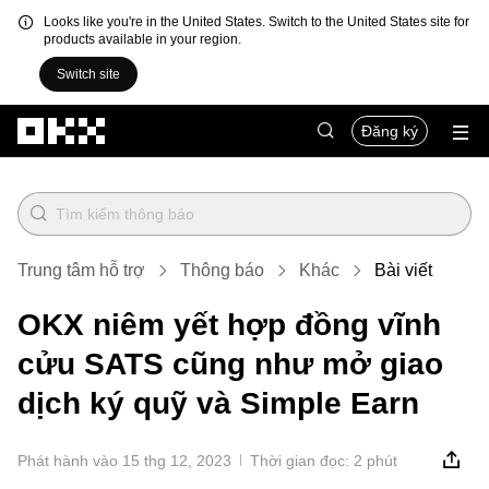
Looks like you're in the United States. Switch to the United States site for
products available in your region.
Switch site
Chuyển đến nội dung chính
Đăng ký
Trung tâm hỗ trợ
Thông báo
Khác
Bài viết
OKX niêm yết hợp đồng vĩnh
cửu SATS cũng như mở giao
dịch ký quỹ và Simple Earn
Phát hành vào 15 thg 12, 2023
Thời gian đọc: 2 phút