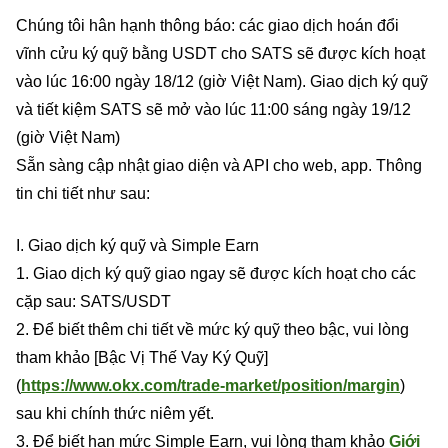
Chúng tôi hân hạnh thông báo: các giao dịch hoán đổi
vĩnh cửu ký quỹ bằng USDT cho SATS sẽ được kích hoạt
vào lúc 16:00 ngày 18/12 (giờ Việt Nam). Giao dịch ký quỹ
và tiết kiệm SATS sẽ mở vào lúc 11:00 sáng ngày 19/12
(giờ Việt Nam)
Sẵn sàng cập nhật giao diện và API cho web, app. Thông
tin chi tiết như sau:
I. Giao dịch ký quỹ và Simple Earn
1. Giao dịch ký quỹ giao ngay sẽ được kích hoạt cho các
cặp sau: SATS/USDT
2. Để biết thêm chi tiết về mức ký quỹ theo bậc, vui lòng
tham khảo [Bậc Vị Thế Vay Ký Quỹ]
(
https://www.okx.com/trade-market/position/margin
)
sau khi chính thức niêm yết.
3. Để biết hạn mức Simple Earn, vui lòng tham khảo
Giới