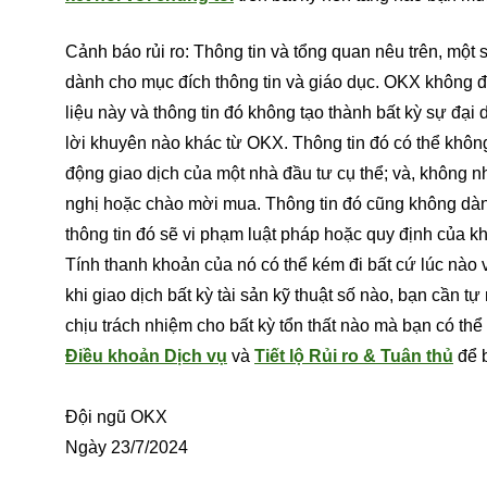
Cảnh báo rủi ro: Thông tin và tổng quan nêu trên, một
dành cho mục đích thông tin và giáo dục. OKX không đả
liệu này và thông tin đó không tạo thành bất kỳ sự đại 
lời khuyên nào khác từ OKX. Thông tin đó có thể khôn
động giao dịch của một nhà đầu tư cụ thể; và, không 
nghị hoặc chào mời mua. Thông tin đó cũng không dành
thông tin đó sẽ vi phạm luật pháp hoặc quy định của kh
Tính thanh khoản của nó có thể kém đi bất cứ lúc nào v
khi giao dịch bất kỳ tài sản kỹ thuật số nào, bạn cần
chịu trách nhiệm cho bất kỳ tổn thất nào mà bạn có thể 
Điều khoản Dịch vụ
và
Tiết lộ Rủi ro & Tuân thủ
để b
Đội ngũ OKX
Ngày 23/7/2024