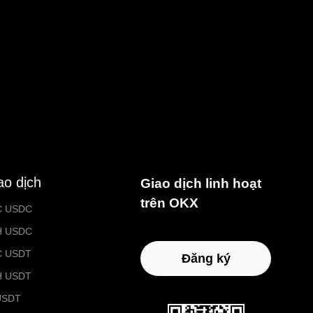
ao dịch
Giao dịch linh hoạt
trên OKX
C USDC
H USDC
C USDT
Đăng ký
H USDT
USDT