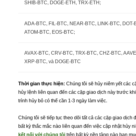
SHIB-BTC, DOGE-ETH, TRX-ETH;
ADA-BTC, FIL-BTC, NEAR-BTC, LINK-BTC, DOT-
ATOM-BTC, EOS-BTC;
AVAX-BTC, CRV-BTC, TRX-BTC, CHZ-BTC, AAVE
XRP-BTC, và DOGE-BTC
Thời gian thực hiện:
Chúng tôi sẽ hủy niêm yết các cặ
hủy lệnh liên quan đến các cặp giao dịch này trước kh
trình hủy bỏ có thể cần 1-3 ngày làm việc.
Chúng tôi sẽ tiếp tục theo dõi tất cả các cặp giao dịch
bất kỳ thắc mắc nào liên quan đến việc cập nhật hủy ni
kết nối với chúng tôi
trên bất kỳ nền tảng nào bạn mu