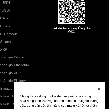
L USDT
P USDT
Bitcoin
 Ethereum
Quét để tải xuống Ứng dụng
OKX
 Pi Network
 Solana
 XRP
đoán giá Bitcoin
đoán giá Ethereum
đoán giá XRP
đoán giá Pi Network
h mua crypto
h mua Bitcoin
Chúng tôi sử dụng cookie để trang web của chúng tôi
hoạt động bình thường, cá nhân hoá nội dung và quảng
h mua Ethereum
cáo, cung cấp các tính năng của mạng xã hội và phân