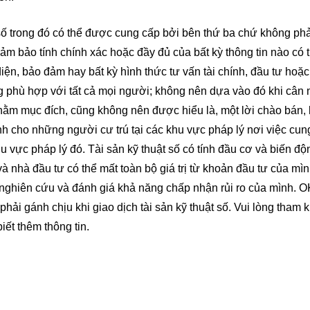
 số trong đó có thể được cung cấp bởi bên thứ ba chứ không ph
m bảo tính chính xác hoặc đầy đủ của bất kỳ thông tin nào có t
diện, bảo đảm hay bất kỳ hình thức tư vấn tài chính, đầu tư hoặc
g phù hợp với tất cả mọi người; không nên dựa vào đó khi cân 
nhằm mục đích, cũng không nên được hiểu là, một lời chào bán,
 cho những người cư trú tại các khu vực pháp lý nơi việc cun
u vực pháp lý đó. Tài sản kỹ thuật số có tính đầu cơ và biến độ
à nhà đầu tư có thể mất toàn bộ giá trị từ khoản đầu tư của mì
 tự nghiên cứu và đánh giá khả năng chấp nhận rủi ro của mình.
phải gánh chịu khi giao dịch tài sản kỹ thuật số. Vui lòng tham 
iết thêm thông tin.