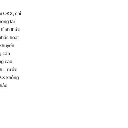
ải OKX, chỉ
rong tài
 hình thức
nhắc hoạt
 khuyến
g cấp
ng cao.
nh. Trước
 OKX không
khảo