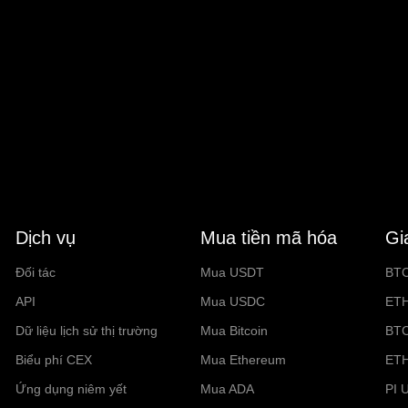
Dịch vụ
Mua tiền mã hóa
Gi
Đối tác
Mua USDT
BT
API
Mua USDC
ET
Dữ liệu lịch sử thị trường
Mua Bitcoin
BT
Biểu phí CEX
Mua Ethereum
ET
Ứng dụng niêm yết
Mua ADA
PI 