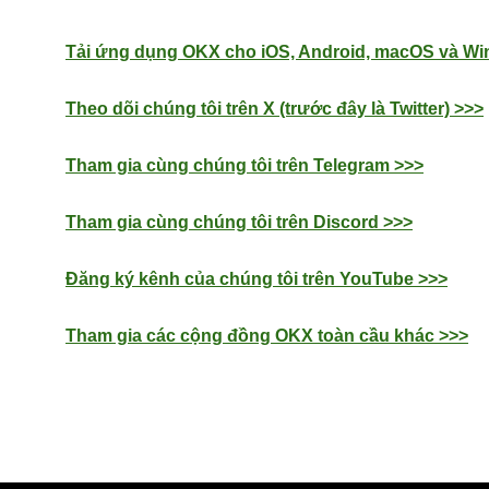
Tải ứng dụng OKX cho iOS, Android, macOS và W
Theo dõi chúng tôi trên X (trước đây là Twitter) >>>
Tham gia cùng chúng tôi trên Telegram >>>
Tham gia cùng chúng tôi trên Discord >>>
Đăng ký kênh của chúng tôi trên YouTube >>>
Tham gia các cộng đồng OKX toàn cầu khác >>>