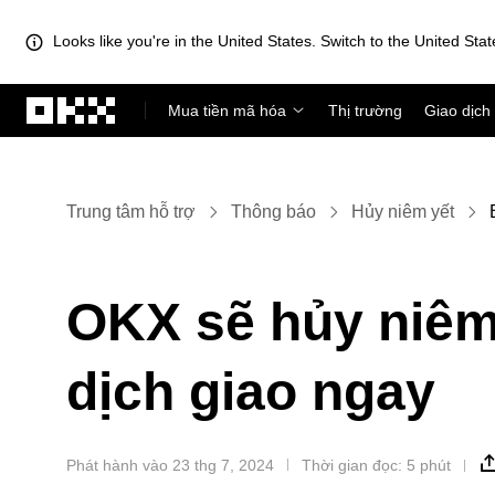
Looks like you're in the United States. Switch to the United Stat
Chuyển đến nội dung chính
Mua tiền mã hóa
Thị trường
Giao dịch
Trung tâm hỗ trợ
Thông báo
Hủy niêm yết
OKX sẽ hủy niêm
dịch giao ngay
Phát hành vào 23 thg 7, 2024
Thời gian đọc: 5 phút