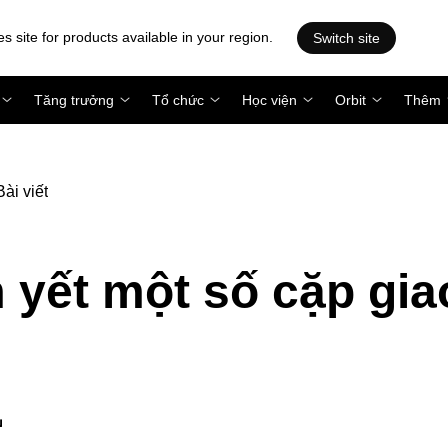
es site for products available in your region.
Switch site
Tăng trưởng
Tổ chức
Học viện
Orbit
Thêm
Bài viết
 yết một số cặp gia