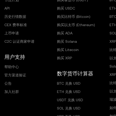
节点计划
购买泰达币 (USDT)
BT
API
购买 USDC
ET
历史行情数据
购买比特币 (Bitcoin)
BT
CEX 费率标准
购买以太币 (Ethereum)
ET
上币申请
购买 ADA
SO
C2C 认证商家申请
购买 Solana
XRP
购买 Litecoin
比特
用户支持
购买 XRP
以太
So
帮助中心
数字货币计算器
XR
官方渠道验证
比
公告
BTC 兑换 USD
以
加入社群
ETH 兑换 USD
瑞
USDT 兑换 USD
如
SOL 兑换 USD