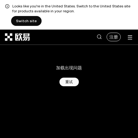
Looks like you're in the United States. Switch to the United States site
for products available in your region.
Switch site
跳转至主要内容
注册
加载出现问题
重试