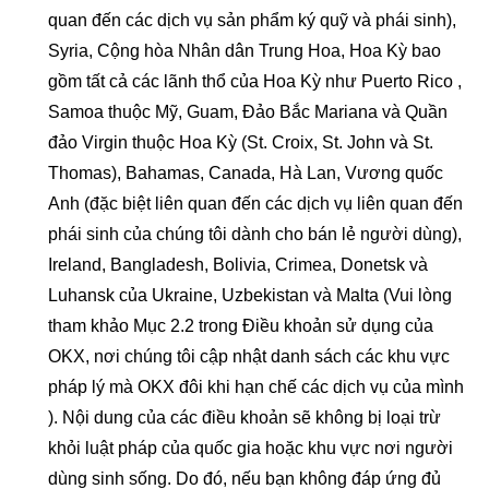
quan đến các dịch vụ sản phẩm ký quỹ và phái sinh),
Syria, Cộng hòa Nhân dân Trung Hoa, Hoa Kỳ bao
gồm tất cả các lãnh thổ của Hoa Kỳ như Puerto Rico ,
Samoa thuộc Mỹ, Guam, Đảo Bắc Mariana và Quần
đảo Virgin thuộc Hoa Kỳ (St. Croix, St. John và St.
Thomas), Bahamas, Canada, Hà Lan, Vương quốc
Anh (đặc biệt liên quan đến các dịch vụ liên quan đến
phái sinh của chúng tôi dành cho bán lẻ người dùng),
Ireland, Bangladesh, Bolivia, Crimea, Donetsk và
Luhansk của Ukraine, Uzbekistan và Malta (Vui lòng
tham khảo Mục 2.2 trong Điều khoản sử dụng của
OKX, nơi chúng tôi cập nhật danh sách các khu vực
pháp lý mà OKX đôi khi hạn chế các dịch vụ của mình
). Nội dung của các điều khoản sẽ không bị loại trừ
khỏi luật pháp của quốc gia hoặc khu vực nơi người
dùng sinh sống. Do đó, nếu bạn không đáp ứng đủ