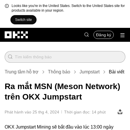
Looks like you're in the United States. Switch to the United States site for
products available in your region.
Switch site
Chuyển đến nội dung chính
Đăng ký
Trung tâm hỗ trợ
Thông báo
Jumpstart
Bài viết
Ra mắt MSN (Meson Network)
trên OKX Jumpstart
Phát hành vào 25 thg 4, 2024
Thời gian đọc: 14 phút
OKX Jumpstart Mining sẽ bắt đầu vào lúc 13:00 ngày