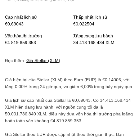
*Dữ liệu thông tin thị trường
XLM
hiện tại.
Cao nhất lịch sử
Thấp nhất lịch sử
€0,69043
€0,022504
Vốn hóa thị trường
Tổng cung lưu hành
€4.819.859.353
34.413.168.434 XLM
Đọc thêm:
Giá
Stellar
(
XLM
)
Giá hiện tại của
Stellar
(
XLM
) theo
Euro
(
EUR
) là
€0,14006
, với
tăng
0,00%
trong 24 giờ qua, và
giảm
6,00%
trong bảy ngày qua.
Giá lịch sử cao nhất của
Stellar
là
€0,69043
. Có
34.413.168.434
XLM
hiện đang lưu hành, với nguồn cung tối đa là
50.001.786.840 XLM
, điều này đưa vốn hóa thị trường pha loãng
hoàn toàn vào khoảng
€4.819.859.353
.
Giá
Stellar
theo
EUR
được cập nhật theo thời gian thực. Bạn