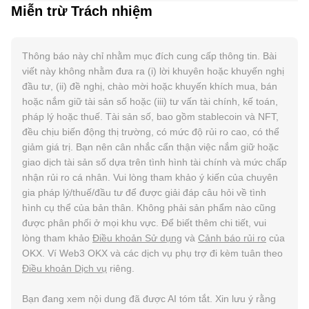
Miễn trừ Trách nhiệm
Thông báo này chỉ nhằm mục đích cung cấp thông tin. Bài
viết này không nhằm đưa ra (i) lời khuyên hoặc khuyến nghị
đầu tư, (ii) đề nghị, chào mời hoặc khuyến khích mua, bán
hoặc nắm giữ tài sản số hoặc (iii) tư vấn tài chính, kế toán,
pháp lý hoặc thuế. Tài sản số, bao gồm stablecoin và NFT,
đều chịu biến động thị trường, có mức độ rủi ro cao, có thể
giảm giá trị. Bạn nên cân nhắc cẩn thận việc nắm giữ hoặc
giao dịch tài sản số dựa trên tình hình tài chính và mức chấp
nhận rủi ro cá nhân. Vui lòng tham khảo ý kiến của chuyên
gia pháp lý/thuế/đầu tư để được giải đáp câu hỏi về tình
hình cụ thể của bản thân. Không phải sản phẩm nào cũng
được phân phối ở mọi khu vực. Để biết thêm chi tiết, vui
lòng tham khảo
Điều khoản Sử dụng
và
Cảnh báo rủi ro
của
OKX. Ví Web3 OKX và các dịch vụ phụ trợ đi kèm tuân theo
Điều khoản Dịch vụ
riêng.
Bạn đang xem nội dung đã được AI tóm tắt. Xin lưu ý rằng