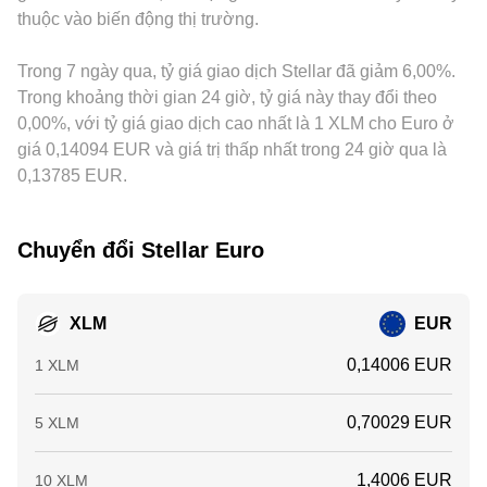
thuộc vào biến động thị trường.
chuyển động của ví lớn trên chuỗi, và hoạt động của tạo lập
thể lan truyền vào mức niêm yết XLM/EUR. Hoạt động
thị trường có thể khuếch đại biến động ngắn hạn quanh các
arbitrage giữa các sàn góp phần thu hẹp chênh lệch, nhưng
mốc thanh khoản, từ đó tác động đến XLM/EUR conversion
Trong 7 ngày qua, tỷ giá giao dịch Stellar đã giảm 6,00%.
không thể loại bỏ hoàn toàn do độ trễ khớp lệnh, chi phí
rate.
giao dịch, hạn mức rút nạp và ràng buộc pháp lý khác nhau.
Trong khoảng thời gian 24 giờ, tỷ giá này thay đổi theo
0,00%, với tỷ giá giao dịch cao nhất là 1 XLM cho Euro ở
giá 0,14094 EUR và giá trị thấp nhất trong 24 giờ qua là
0,13785 EUR.
Chuyển đổi Stellar Euro
XLM
EUR
0,14006 EUR
1 XLM
0,70029 EUR
5 XLM
1,4006 EUR
10 XLM