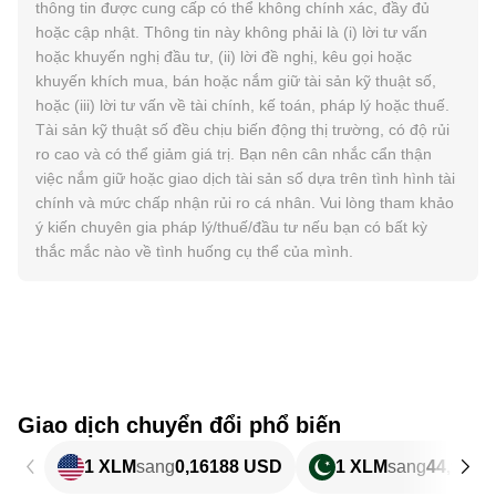
thông tin được cung cấp có thể không chính xác, đầy đủ
hoặc cập nhật. Thông tin này không phải là (i) lời tư vấn
hoặc khuyến nghị đầu tư, (ii) lời đề nghị, kêu gọi hoặc
khuyến khích mua, bán hoặc nắm giữ tài sản kỹ thuật số,
hoặc (iii) lời tư vấn về tài chính, kế toán, pháp lý hoặc thuế.
Tài sản kỹ thuật số đều chịu biến động thị trường, có độ rủi
ro cao và có thể giảm giá trị. Bạn nên cân nhắc cẩn thận
việc nắm giữ hoặc giao dịch tài sản số dựa trên tình hình tài
chính và mức chấp nhận rủi ro cá nhân. Vui lòng tham khảo
ý kiến chuyên gia pháp lý/thuế/đầu tư nếu bạn có bất kỳ
thắc mắc nào về tình huống cụ thể của mình.
Giao dịch chuyển đổi phổ biến
1 XLM
sang
0,16188 USD
1 XLM
sang
44,98 P