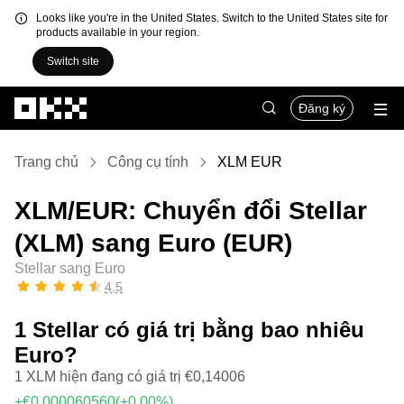
Looks like you're in the United States. Switch to the United States site for
products available in your region.
Switch site
Chuyển đến nội dung chính
Đăng ký
Trang chủ
Công cụ tính
XLM EUR
XLM/EUR: Chuyển đổi Stellar
(XLM) sang Euro (EUR)
Stellar sang Euro
4,5
1 Stellar có giá trị bằng bao nhiêu
Euro?
1 XLM hiện đang có giá trị €0,14006
+€0,000060560
(+0,00%)