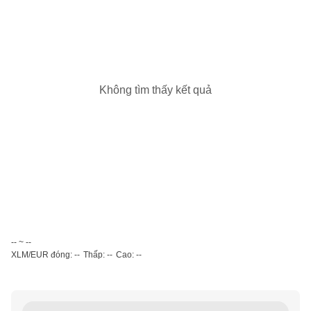
Không tìm thấy kết quả
-- ~ --
XLM/EUR đóng: --
Thấp: --
Cao: --