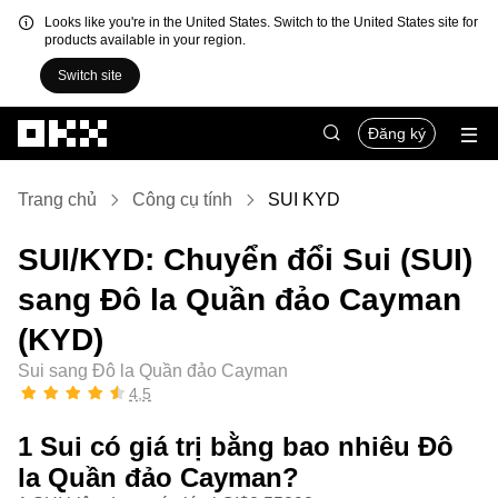
Looks like you're in the United States. Switch to the United States site for
products available in your region.
Switch site
Chuyển đến nội dung chính
Đăng ký
Trang chủ
Công cụ tính
SUI KYD
SUI/KYD: Chuyển đổi Sui (SUI)
sang Đô la Quần đảo Cayman
(KYD)
Sui sang Đô la Quần đảo Cayman
4,5
1 Sui có giá trị bằng bao nhiêu Đô
la Quần đảo Cayman?