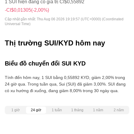
1 SUI hiện đang có giá trị CI$0,55892
-CI$0,01305
(-2,00%)
Cập nhật gần nhất:
Thu Aug 06 2026 19:19:57 (UTC+0000) (Coordinated
Universal Time)
Thị trường SUI/KYD hôm nay
Biểu đồ chuyển đổi SUI KYD
Tính đến hôm nay, 1 SUI bằng 0,55892 KYD, giảm 2,00% trong
24 giờ qua. Trong tuần qua, Sui (SUI) đã giảm 3,00%. SUI đang
có xu hướng đi xuống, đang giảm 8,00% trong 30 ngày qua.
1 giờ
24 giờ
1 tuần
1 tháng
1 năm
2 năm