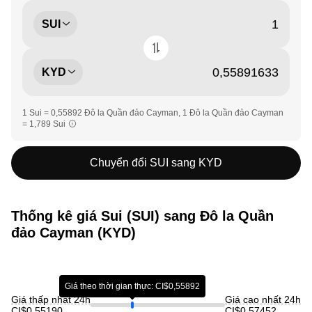
SUI
KYD
1 Sui = 0,55892 Đô la Quần đảo Cayman, 1 Đô la Quần đảo Cayman
= 1,789 Sui
Chuyển đổi SUI sang KYD
Thống kê giá Sui (SUI) sang Đô la Quần
đảo Cayman (KYD)
Giá theo thời gian thực: CI$0,55892
Giá thấp nhất 24h
Giá cao nhất 24h
CI$0,55190
CI$0,57452