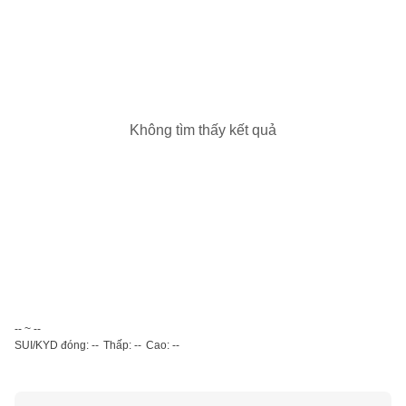
Không tìm thấy kết quả
-- ~ --
SUI/KYD đóng: --
Thấp: --
Cao: --