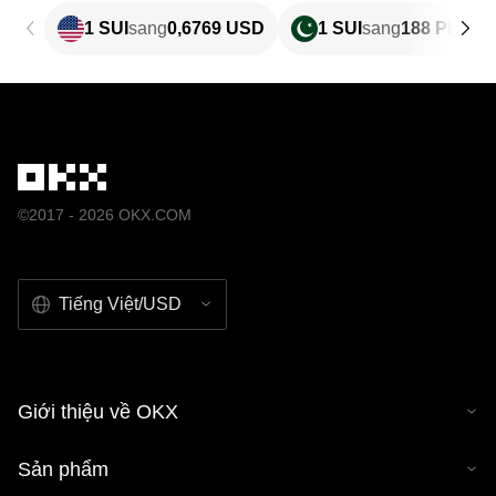
1 SUI
sang
0,6769 USD
1 SUI
sang
188 PKR
©2017 - 2026 OKX.COM
Tiếng Việt/USD
Giới thiệu về OKX
Sản phẩm