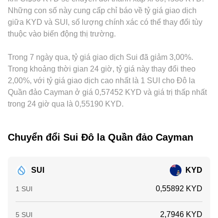
voi hoặc biến động on-chain như rút/ủy quyền lại staking,
định conversion rate SUI/KYD hiển thị tại thời điểm bạn thực
arbitrage giữa các sàn giúp thu hẹp các sai lệch này bằng
Những con số này cung cấp chỉ báo về tỷ giá giao dịch
đều có thể tạo ra dao động ngắn hạn quanh conversion rate
hiện chuyển đổi.
cách mua nơi rẻ và bán nơi đắt, nhưng không thể loại bỏ
giữa KYD và SUI, số lượng chính xác có thể thay đổi tùy
SUI/KYD.
hoàn toàn khác biệt do độ trễ mạng, chi phí giao dịch, hạn
thuộc vào biến động thị trường.
mức rút nạp và rủi ro thị trường, nên conversion rate
SUI/KYD vẫn có thể khác nhau theo thời điểm và địa điểm.
Trong 7 ngày qua, tỷ giá giao dịch Sui đã giảm 3,00%.
Trong khoảng thời gian 24 giờ, tỷ giá này thay đổi theo
2,00%, với tỷ giá giao dịch cao nhất là 1 SUI cho Đô la
Quần đảo Cayman ở giá 0,57452 KYD và giá trị thấp nhất
trong 24 giờ qua là 0,55190 KYD.
Chuyển đổi Sui Đô la Quần đảo Cayman
SUI
KYD
0,55892 KYD
1 SUI
2,7946 KYD
5 SUI