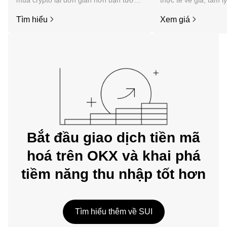
mua crypto lại đơn giản hơn bạn tưởng.
thực tế về giá, tâm l
Bắt đầu hành trình của bạn trên ứng
tức, v.v. của Sui.
Tìm hiểu
Xem giá
dụng di động OKX hoặc ngay tại đây
trên web.
Bắt đầu giao dịch tiền mã
hoá trên OKX và khai phá
tiềm năng thu nhập tốt hơn
Tìm hiểu thêm về SUI