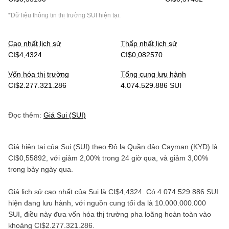
*Dữ liệu thông tin thị trường
SUI
hiện tại.
Cao nhất lịch sử
Thấp nhất lịch sử
CI$4,4324
CI$0,082570
Vốn hóa thị trường
Tổng cung lưu hành
CI$2.277.321.286
4.074.529.886 SUI
Đọc thêm:
Giá
Sui
(
SUI
)
Giá hiện tại của
Sui
(
SUI
) theo
Đô la Quần đảo Cayman
(
KYD
) là
CI$0,55892
, với
giảm
2,00%
trong 24 giờ qua, và
giảm
3,00%
trong bảy ngày qua.
Giá lịch sử cao nhất của
Sui
là
CI$4,4324
. Có
4.074.529.886 SUI
hiện đang lưu hành, với nguồn cung tối đa là
10.000.000.000
SUI
, điều này đưa vốn hóa thị trường pha loãng hoàn toàn vào
khoảng
CI$2.277.321.286
.