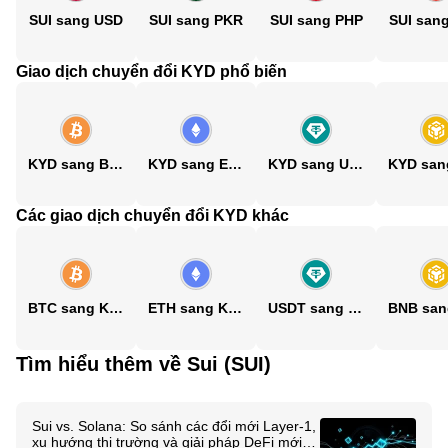
SUI sang USD
SUI sang PKR
SUI sang PHP
SUI san
Giao dịch chuyển đổi KYD phổ biến
KYD sang BTC
KYD sang ETH
KYD sang USDT
Các giao dịch chuyển đổi KYD khác
BTC sang KYD
ETH sang KYD
USDT sang KYD
Tìm hiểu thêm về Sui (SUI)
Sui vs. Solana: So sánh các đổi mới Layer-1,
xu hướng thị trường và giải pháp DeFi mới