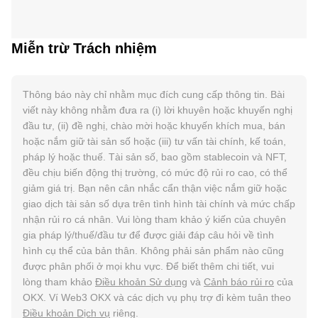
Miễn trừ Trách nhiệm
Thông báo này chỉ nhằm mục đích cung cấp thông tin. Bài
viết này không nhằm đưa ra (i) lời khuyên hoặc khuyến nghị
đầu tư, (ii) đề nghị, chào mời hoặc khuyến khích mua, bán
hoặc nắm giữ tài sản số hoặc (iii) tư vấn tài chính, kế toán,
pháp lý hoặc thuế. Tài sản số, bao gồm stablecoin và NFT,
đều chịu biến động thị trường, có mức độ rủi ro cao, có thể
giảm giá trị. Bạn nên cân nhắc cẩn thận việc nắm giữ hoặc
giao dịch tài sản số dựa trên tình hình tài chính và mức chấp
nhận rủi ro cá nhân. Vui lòng tham khảo ý kiến của chuyên
gia pháp lý/thuế/đầu tư để được giải đáp câu hỏi về tình
hình cụ thể của bản thân. Không phải sản phẩm nào cũng
được phân phối ở mọi khu vực. Để biết thêm chi tiết, vui
lòng tham khảo
Điều khoản Sử dụng
và
Cảnh báo rủi ro
của
OKX. Ví Web3 OKX và các dịch vụ phụ trợ đi kèm tuân theo
Điều khoản Dịch vụ
riêng.