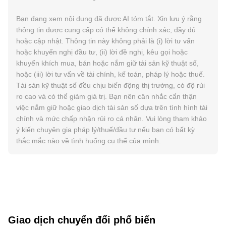
Bạn đang xem nội dung đã được AI tóm tắt. Xin lưu ý rằng
thông tin được cung cấp có thể không chính xác, đầy đủ
hoặc cập nhật. Thông tin này không phải là (i) lời tư vấn
hoặc khuyến nghị đầu tư, (ii) lời đề nghị, kêu gọi hoặc
khuyến khích mua, bán hoặc nắm giữ tài sản kỹ thuật số,
hoặc (iii) lời tư vấn về tài chính, kế toán, pháp lý hoặc thuế.
Tài sản kỹ thuật số đều chịu biến động thị trường, có độ rủi
ro cao và có thể giảm giá trị. Bạn nên cân nhắc cẩn thận
việc nắm giữ hoặc giao dịch tài sản số dựa trên tình hình tài
chính và mức chấp nhận rủi ro cá nhân. Vui lòng tham khảo
ý kiến chuyên gia pháp lý/thuế/đầu tư nếu bạn có bất kỳ
thắc mắc nào về tình huống cụ thể của mình.
Giao dịch chuyển đổi phổ biến