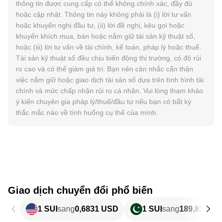
thông tin được cung cấp có thể không chính xác, đầy đủ
hoặc cập nhật. Thông tin này không phải là (i) lời tư vấn
hoặc khuyến nghị đầu tư, (ii) lời đề nghị, kêu gọi hoặc
khuyến khích mua, bán hoặc nắm giữ tài sản kỹ thuật số,
hoặc (iii) lời tư vấn về tài chính, kế toán, pháp lý hoặc thuế.
Tài sản kỹ thuật số đều chịu biến động thị trường, có độ rủi
ro cao và có thể giảm giá trị. Bạn nên cân nhắc cẩn thận
việc nắm giữ hoặc giao dịch tài sản số dựa trên tình hình tài
chính và mức chấp nhận rủi ro cá nhân. Vui lòng tham khảo
ý kiến chuyên gia pháp lý/thuế/đầu tư nếu bạn có bất kỳ
thắc mắc nào về tình huống cụ thể của mình.
Giao dịch chuyển đổi phổ biến
1 SUI
sang
0,6831 USD
1 SUI
sang
189,81 PK