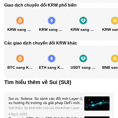
Giao dịch chuyển đổi KRW phổ biến
KRW sang BTC
KRW sang ETH
KRW sang USDT
Các giao dịch chuyển đổi KRW khác
BTC sang KRW
ETH sang KRW
USDT sang KRW
Tìm hiểu thêm về Sui (SUI)
Sui vs. Solana: So sánh các đổi mới Layer-1,
xu hướng thị trường và giải pháp DeFi mới
nổi
Giới thiệu: Sự phát triển của các blockchain Layer-1
Các blockchain Layer-1 là nền tảng của hệ sinh thái t
4 thg 6, 2026
iền điện tử, cho phép các ứng dụng phi tập trung (dA