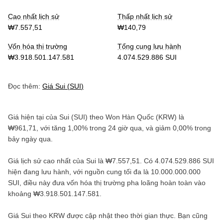
Cao nhất lịch sử
Thấp nhất lịch sử
₩7.557,51
₩140,79
Vốn hóa thị trường
Tổng cung lưu hành
₩3.918.501.147.581
4.074.529.886 SUI
Đọc thêm:
Giá
Sui
(
SUI
)
Giá hiện tại của
Sui
(
SUI
) theo
Won Hàn Quốc
(
KRW
) là
₩961,71
, với
tăng
1,00%
trong 24 giờ qua, và
giảm
0,00%
trong
bảy ngày qua.
Giá lịch sử cao nhất của
Sui
là
₩7.557,51
. Có
4.074.529.886 SUI
hiện đang lưu hành, với nguồn cung tối đa là
10.000.000.000
SUI
, điều này đưa vốn hóa thị trường pha loãng hoàn toàn vào
khoảng
₩3.918.501.147.581
.
Giá
Sui
theo
KRW
được cập nhật theo thời gian thực. Bạn cũng