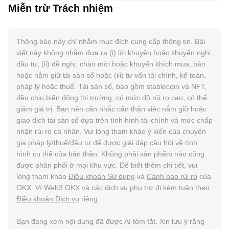
Miễn trừ Trách nhiệm
Thông báo này chỉ nhằm mục đích cung cấp thông tin. Bài
viết này không nhằm đưa ra (i) lời khuyên hoặc khuyến nghị
đầu tư, (ii) đề nghị, chào mời hoặc khuyến khích mua, bán
hoặc nắm giữ tài sản số hoặc (iii) tư vấn tài chính, kế toán,
pháp lý hoặc thuế. Tài sản số, bao gồm stablecoin và NFT,
đều chịu biến động thị trường, có mức độ rủi ro cao, có thể
giảm giá trị. Bạn nên cân nhắc cẩn thận việc nắm giữ hoặc
giao dịch tài sản số dựa trên tình hình tài chính và mức chấp
nhận rủi ro cá nhân. Vui lòng tham khảo ý kiến của chuyên
gia pháp lý/thuế/đầu tư để được giải đáp câu hỏi về tình
hình cụ thể của bản thân. Không phải sản phẩm nào cũng
được phân phối ở mọi khu vực. Để biết thêm chi tiết, vui
lòng tham khảo
Điều khoản Sử dụng
và
Cảnh báo rủi ro
của
OKX. Ví Web3 OKX và các dịch vụ phụ trợ đi kèm tuân theo
Điều khoản Dịch vụ
riêng.
Bạn đang xem nội dung đã được AI tóm tắt. Xin lưu ý rằng