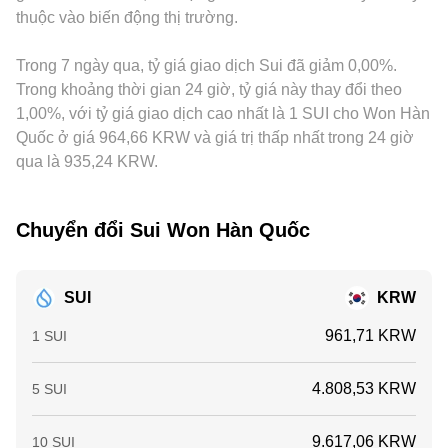
thuộc vào biến động thị trường.
như funding rate hợp đồng vĩnh cửu SUI, đáo hạn quyền
là nền tảng để xác định conversion rate SUI/KRW tại thời
truyền dẫn vào giá niêm yết SUI/KRW. Hoạt động arbitrage
chọn nếu có, lịch mở khóa/tái phân phối token, cùng với
điểm người dùng thực hiện chuyển đổi.
giữa các sàn giúp thu hẹp chênh lệch theo thời gian, nhưng
dòng vốn quy mô lớn của “whale” trên sàn tập trung và
Trong 7 ngày qua, tỷ giá giao dịch Sui đã giảm 0,00%.
không loại bỏ hoàn toàn, nhất là khi chi phí giao dịch, giới
on‑chain, thường làm gia tăng biến động ngắn hạn quanh
hạn rút nạp, thời gian xác nhận on‑chain và rủi ro thị trường
Trong khoảng thời gian 24 giờ, tỷ giá này thay đổi theo
các mốc sự kiện.
khiến việc cân bằng giá không diễn ra tức thì.
1,00%, với tỷ giá giao dịch cao nhất là 1 SUI cho Won Hàn
Quốc ở giá 964,66 KRW và giá trị thấp nhất trong 24 giờ
qua là 935,24 KRW.
Chuyển đổi Sui Won Hàn Quốc
SUI
KRW
961,71 KRW
1 SUI
4.808,53 KRW
5 SUI
9.617,06 KRW
10 SUI