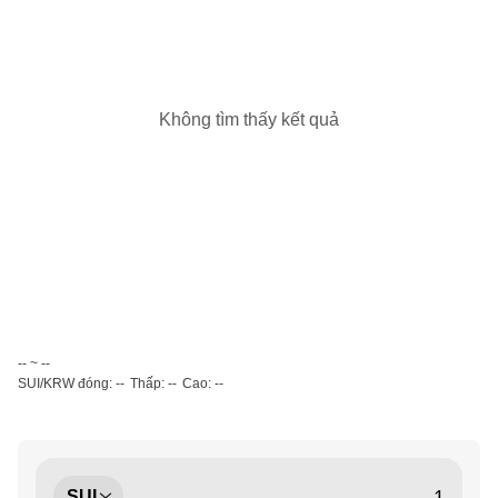
Không tìm thấy kết quả
-- ~ --
SUI/KRW đóng: --
Thấp: --
Cao: --
SUI