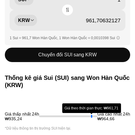
KRW
1 Sui = 961,7 Won Hàn Quốc, 1 Won Hàn Quốc = 0,0010398 Sui
Chuyển đổi SUI sang KRW
Thống kê giá Sui (SUI) sang Won Hàn Quốc
(KRW)
Giá theo thời gian thực: ₩961,71
Giá thấp nhất 24h
Giá cao nhất 24h
₩935,24
₩964,66
*Dữ liệu thông tin thị trường
SUI
hiện tại.