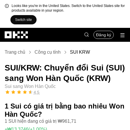
Looks like you're in the United States. Switch to the United States site for
products available in your region.
Switch site
Chuyển đến nội dung chính
Đăng ký
Trang chủ
Công cụ tính
SUI KRW
SUI/KRW: Chuyển đổi Sui (SUI)
sang Won Hàn Quốc (KRW)
Sui sang Won Hàn Quốc
4,5
1 Sui có giá trị bằng bao nhiêu Won
Hàn Quốc?
1 SUI hiện đang có giá trị ₩961,71
+₩13,3746
(+1,00%)