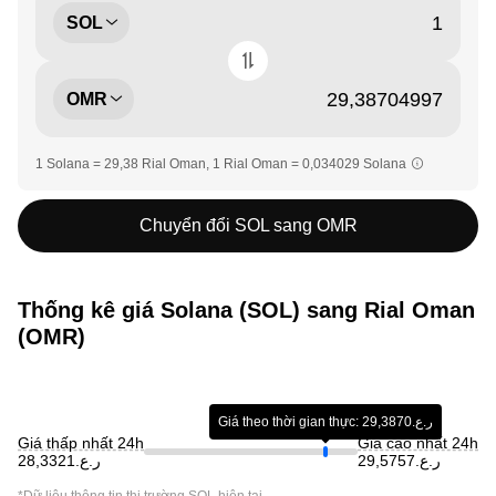
SOL
OMR
1 Solana = 29,38 Rial Oman, 1 Rial Oman = 0,034029 Solana
Chuyển đổi SOL sang OMR
Thống kê giá Solana (SOL) sang Rial Oman
(OMR)
Giá theo thời gian thực: ر.ع.29,3870
Giá thấp nhất 24h
Giá cao nhất 24h
ر.ع.29,5757
ر.ع.28,3321