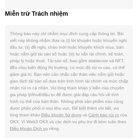
Miễn trừ Trách nhiệm
Thông báo này chỉ nhằm mục đích cung cấp thông tin. Bài
viết này không nhằm đưa ra (i) lời khuyên hoặc khuyến nghị
đầu tư, (ii) đề nghị, chào mời hoặc khuyến khích mua, bán
hoặc nắm giữ tài sản số hoặc (iii) tư vấn tài chính, kế toán,
pháp lý hoặc thuế. Tài sản số, bao gồm stablecoin và NFT,
đều chịu biến động thị trường, có mức độ rủi ro cao, có thể
giảm giá trị. Bạn nên cân nhắc cẩn thận việc nắm giữ hoặc
giao dịch tài sản số dựa trên tình hình tài chính và mức chấp
nhận rủi ro cá nhân. Vui lòng tham khảo ý kiến của chuyên
gia pháp lý/thuế/đầu tư để được giải đáp câu hỏi về tình
hình cụ thể của bản thân. Không phải sản phẩm nào cũng
được phân phối ở mọi khu vực. Để biết thêm chi tiết, vui
lòng tham khảo
Điều khoản Sử dụng
và
Cảnh báo rủi ro
của
OKX. Ví Web3 OKX và các dịch vụ phụ trợ đi kèm tuân theo
Điều khoản Dịch vụ
riêng.