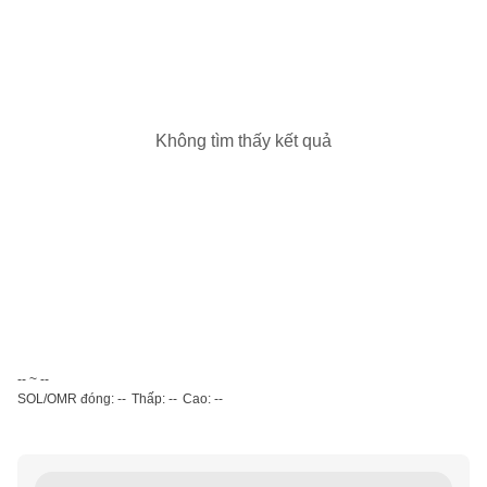
Không tìm thấy kết quả
-- ~ --
SOL/OMR đóng: --
Thấp: --
Cao: --