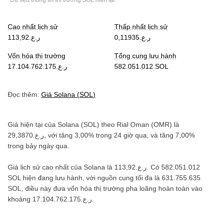
*Dữ liệu thông tin thị trường
SOL
hiện tại.
Cao nhất lịch sử
Thấp nhất lịch sử
ر.ع.0,11935
ر.ع.113,92
Vốn hóa thị trường
Tổng cung lưu hành
ر.ع.17.104.762.175
582.051.012 SOL
Đọc thêm:
Giá
Solana
(
SOL
)
Giá hiện tại của
Solana
(
SOL
) theo
Rial Oman
(
OMR
) là
ر.ع.29,3870
, với
tăng
3,00%
trong 24 giờ qua, và
tăng
7,00%
trong bảy ngày qua.
Giá lịch sử cao nhất của
Solana
là
ر.ع.113,92
. Có
582.051.012
SOL
hiện đang lưu hành, với nguồn cung tối đa là
631.755.635
SOL
, điều này đưa vốn hóa thị trường pha loãng hoàn toàn vào
khoảng
ر.ع.17.104.762.175
.