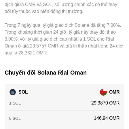
dịch giữa OMR và SOL, số lượng chính xác có thể thay
bẩy, cũng như dòng vốn whale trên sàn và on-chain (nạp
từng nền tảng và trong tổng thể thị trường.
trên từng nền tảng sẽ truyền dẫn vào conversion rate
đổi tùy thuộc vào biến động thị trường.
SOL lên sàn hoặc rút về ví) có thể khuếch đại biến động
SOL/OMR niêm yết. Hoạt động arbitrage giữa các sàn giúp
quanh các ngưỡng thanh khoản quan trọng, từ đó tác động
thu hẹp chênh lệch bằng cách mua nơi rẻ và bán nơi đắt,
đến conversion rate SOL/OMR.
Trong 7 ngày qua, tỷ giá giao dịch Solana đã tăng 7,00%.
nhưng không phải lúc nào cũng hoàn hảo do phí giao dịch,
hạn mức rút nạp, thời gian xác nhận, rủi ro thị trường và giới
Trong khoảng thời gian 24 giờ, tỷ giá này thay đổi theo
hạn vốn khiến mức giá trên các sàn vẫn có thể khác nhau
3,00%, với tỷ giá giao dịch cao nhất là 1 SOL cho Rial
trong ngắn hạn.
Oman ở giá 29,5757 OMR và giá trị thấp nhất trong 24 giờ
qua là 28,3321 OMR.
Chuyển đổi Solana Rial Oman
SOL
OMR
29,3870 OMR
1 SOL
146,94 OMR
5 SOL