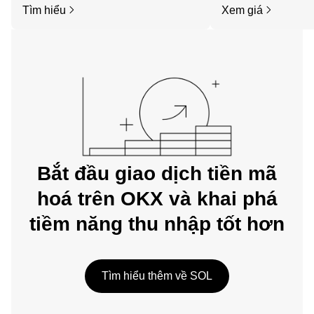
Tìm hiểu
Xem giá
dụng di động OKX hoặc ngay tại đây
trên web.
Bắt đầu giao dịch tiền mã
hoá trên OKX và khai phá
tiềm năng thu nhập tốt hơn
Tìm hiểu thêm về SOL