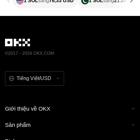
1 SOL
sang
76,33 USD
1 SOL
sang
21.209,78
©2017 - 2026 OKX.COM
Tiếng Việt/USD
Giới thiệu về OKX
Sản phẩm