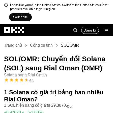
Looks like you're in the United States. Switch to the United States site for
products available in your region.
Switch site
Chuyển đến nội dung chính
Đăng ký
Trang chủ
Công cụ tính
SOL OMR
SOL/OMR: Chuyển đổi Solana
(SOL) sang Rial Oman (OMR)
Solana sang Rial Oman
4,5
1 Solana có giá trị bằng bao nhiêu
Rial Oman?
1 SOL hiện đang có giá trị ر.ع.29,3870
+ر.ع.0,97020
(+3,00%)