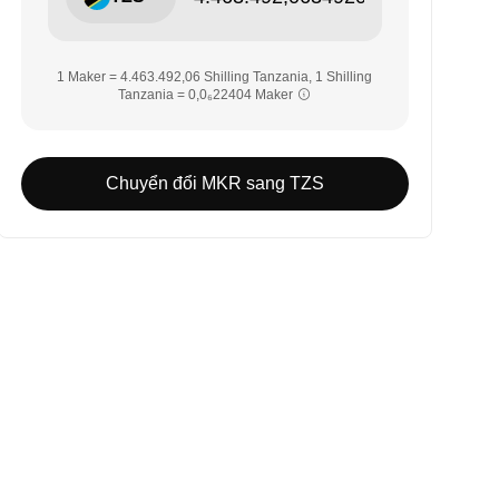
1 Maker = 4.463.492,06 Shilling Tanzania, 1 Shilling
Tanzania = 0,0₆22404 Maker
Chuyển đổi MKR sang TZS