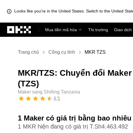
Looks like you're in the United States. Switch to the United Stat
Chuyển đến nội dung chính
Mua tiền mã hóa
Thị trường
Giao dịch
Trang chủ
Công cụ tính
MKR TZS
MKR/TZS: Chuyển đổi Maker 
(TZS)
Maker sang Shilling Tanzania
4,5
1 Maker có giá trị bằng bao nhiêu
1 MKR hiện đang có giá trị T.Sh4.463.492