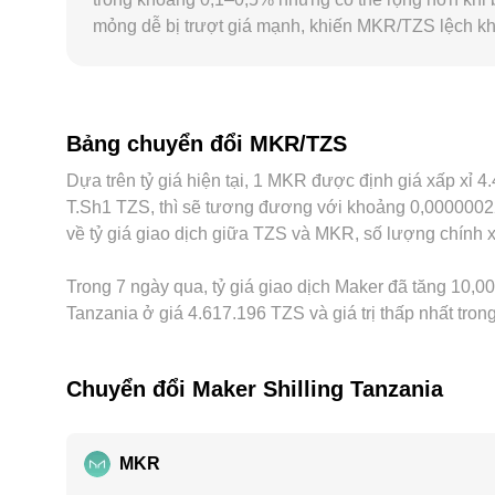
mỏng dễ bị trượt giá mạnh, khiến MKR/TZS lệch kh
vậy, bất kỳ chênh lệch nào giữa USDT và TZS (pre
pháp lý, chi phí chuyển đổi sang TZS, hoặc các hạ
hẹp khác biệt, song không phải lúc nào cũng tức thờ
MKR/TZS vẫn có thể lệch nhau trong từng thời điể
Bảng chuyển đổi MKR/TZS
Dựa trên tỷ giá hiện tại, 1 MKR được định giá xấp xỉ
T.Sh1 TZS, thì sẽ tương đương với khoảng 0,0000002
về tỷ giá giao dịch giữa TZS và MKR, số lượng chính xá
Trong 7 ngày qua, tỷ giá giao dịch Maker đã tăng 10,00
Tanzania ở giá 4.617.196 TZS và giá trị thấp nhất tron
Chuyển đổi Maker Shilling Tanzania
MKR