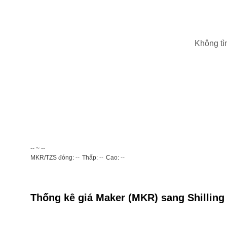
Không tì
-- ~ --
MKR/TZS đóng: --
Thấp: --
Cao: --
Thống kê giá Maker (MKR) sang Shilling