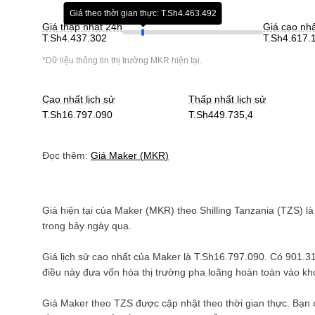
Giá theo thời gian thực: T.Sh4.463.492
Giá thấp nhất 24h
Giá cao nh
T.Sh4.437.302
T.Sh4.617.
*Dữ liệu thông tin thị trường
MKR
hiện tại.
Cao nhất lịch sử
Thấp nhất lịch sử
T.Sh16.797.090
T.Sh449.735,4
Đọc thêm:
Giá
Maker
(
MKR
)
Giá hiện tại của
Maker
(
MKR
) theo
Shilling Tanzania
(
TZS
) l
trong bảy ngày qua.
Giá lịch sử cao nhất của
Maker
là
T.Sh16.797.090
. Có
901.3
điều này đưa vốn hóa thị trường pha loãng hoàn toàn vào k
Giá
Maker
theo
TZS
được cập nhật theo thời gian thực. Bạn