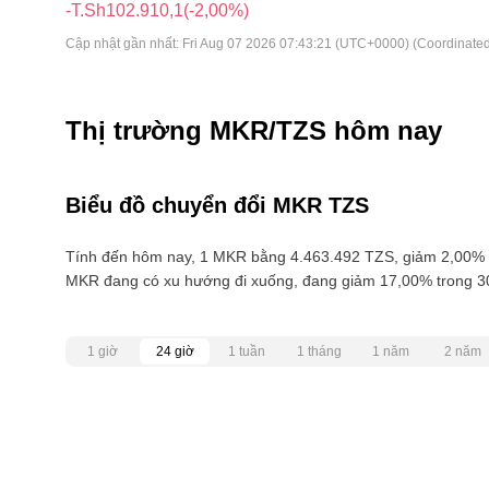
-T.Sh102.910,1
(-2,00%)
Cập nhật gần nhất:
Fri Aug 07 2026 07:43:21 (UTC+0000) (Coordinated
Thị trường MKR/TZS hôm nay
Biểu đồ chuyển đổi MKR TZS
Tính đến hôm nay, 1 MKR bằng 4.463.492 TZS, giảm 2,00% t
MKR đang có xu hướng đi xuống, đang giảm 17,00% trong 3
1 giờ
24 giờ
1 tuần
1 tháng
1 năm
2 năm