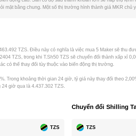
ỏi mặt bằng chung. Một số thị trường hình thành giá MKR chủ 
mium/discount) đều sẽ truyền vào giá niêm yết MKR/TZS. Chênh 
n chế về dòng vốn và ngoại hối ảnh hưởng tới việc báo giá bằn
i hoặc hoàn hảo do phí giao dịch, độ trễ chuyển tài sản, rủi ro 
m.
 4.463.492 TZS. Điều này có nghĩa là việc mua 5 Maker sẽ thu 
2404 TZS, trong khi T.Sh50 TZS sẽ chuyển đổi thành xấp xỉ 0
c có thể thay đổi tùy thuộc vào biến động thị trường.
%. Trong khoảng thời gian 24 giờ, tỷ giá này thay đổi theo 2,00%
g 24 giờ qua là 4.437.302 TZS.
Chuyển đổi Shilling T
TZS
TZS