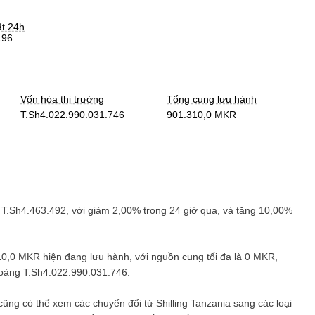
ất 24h
196
Vốn hóa thị trường
Tổng cung lưu hành
T.Sh4.022.990.031.746
901.310,0 MKR
à
T.Sh4.463.492
, với
giảm
2,00%
trong 24 giờ qua, và
tăng
10,00%
10,0 MKR
hiện đang lưu hành, với nguồn cung tối đa là
0 MKR
,
hoảng
T.Sh4.022.990.031.746
.
 cũng có thể xem các chuyển đổi từ
Shilling Tanzania
sang các loại