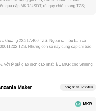
yếu qua cặp MKR/USDT, rồi quy chiếu sang TZS; vì
lệch theo khu vực cũng có thể xuất hiện do yếu tố
g TZS. Hoạt động arbitrage giữa các sàn giúp thu
thị trường và hạn mức rút nạp, nên conversion rate
được khoảng 22.317.460 TZS. Ngoài ra, nếu bạn có
,000011202 TZS. Những con số này cung cấp chỉ báo
, với tỷ giá giao dịch cao nhất là 1 MKR cho Shilling
anzania Maker
Thông tin về TZS/MKR
MKR