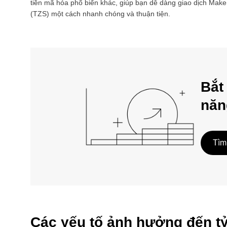
tiền mã hóa phổ biến khác, giúp bạn dễ dàng giao dịch
Make
(
TZS
) một cách nhanh chóng và thuận tiện.
Bắt
năn
Tìm
Các yếu tố ảnh hưởng đến t