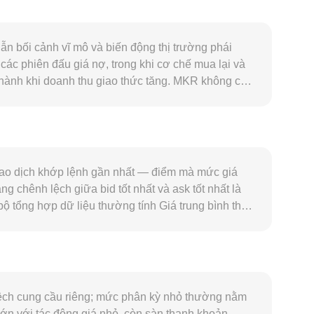
n bối cảnh vĩ mô và biến động thị trường phái
các phiên đấu giá nợ, trong khi cơ chế mua lại và
 hành khi doanh thu giao thức tăng. MKR không có
u thông trong ngắn hạn. Về nhu cầu, hoạt động của
Rate, triển khai các sản phẩm như Spark, cùng tiến
 conversion rate MKR/TZS. Ở cấp độ vĩ mô, MKR
 TZS, lạm phát nội địa và điều kiện thanh khoản
 đến DeFi, stablecoin và cách các cơ quan quản lý
giao dịch khớp lệnh gần nhất — điểm mà mức giá
gây ra phản ứng mạnh lên conversion rate
 chênh lệch giữa bid tốt nhất và ask tốt nhất là
 quyền chọn, nhịp mua bán lớn từ các ví “whale”,
ộ tổng hợp dữ liệu thường tính Giá trung bình theo
 Volume_i. Khi quy đổi số lượng, phép tính cơ bản
i các sổ lệnh tập trung, MKR còn có thanh khoản
 trữ hai tài sản trong pool; tại biên rất nhỏ, giá
án tiếp từ các cặp cơ sở như MKR/USDT và tỷ giá
ộ sâu và chi phí chuyển đổi.
 lệch cung cầu riêng; mức phân kỳ nhỏ thường nằm
lớn với tác động giá nhỏ, còn sàn thanh khoản