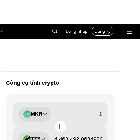
Đăng nhập
Đăng ký
Công cụ tính crypto
MKR
TZS