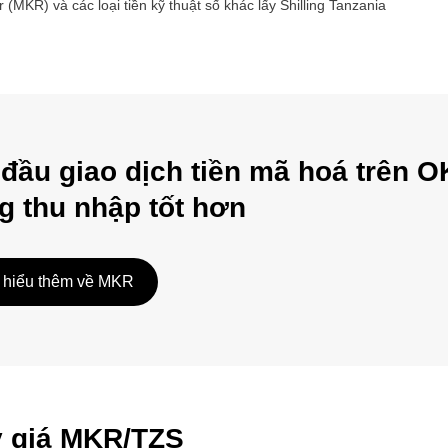
r
(
MKR
) và các loại tiền kỹ thuật số khác lấy
Shilling Tanzania
 đầu giao dịch tiền mã hoá trên O
g thu nhập tốt hơn
 hiểu thêm về MKR
ỷ giá MKR/TZS