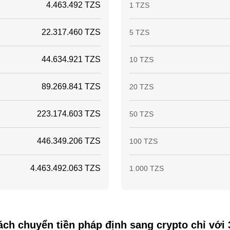
4.463.492 TZS
1 TZS
22.317.460 TZS
5 TZS
44.634.921 TZS
10 TZS
89.269.841 TZS
20 TZS
223.174.603 TZS
50 TZS
446.349.206 TZS
100 TZS
4.463.492.063 TZS
1.000 TZS
ch chuyển tiền pháp định sang crypto chỉ với