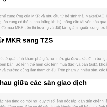
chế cung ứng của MKR và nhu cầu từ hệ sinh thái MakerDAO, lẫ
uồn cung có thể bị pha loãng khi hệ thống cần tái vốn hóa qua 
I để mua MKR trên thị trường và đốt) làm giảm nguồn cung lưu
 MKR để tham gia quản trị và ủy quyền có thể làm giảm lượng lư
 từ MKR sang TZS
anh thu từ tài sản thế giới thực (RWA), lãi suất DAI Savings 
ại MKR và mức độ quan tâm của cộng đồng, từ đó tác động tới
 vị rủi ro toàn thị trường; đồng thời, sức mạnh hay yếu đi của
quy đổi khi biểu diễn bằng TZS. Các diễn biến pháp lý liên quan
t từ quá trình khám phá giá, nơi mức giá được xác định bởi 
về dòng vốn và ngoại hối ở các khu vực niêm yết TZS, có thể 
bán. Sổ lệnh thể hiện các lệnh mua (bid) và bán (ask), khoảng
funding rates trên thị trường hợp đồng tương lai MKR, đáo hạn
y và thường dùng làm tham chiếu. Trên phạm vi nhiều sàn, các b
 thức, thường tạo thêm biến động xung quanh xu hướng chính.
h khoản cao, với công thức: VWAP = Σ(Price_i × Volume_i) / Σ
hau giữa các sàn giao dịch
à ngược lại Số lượng MKR = Giá trị TZS / conversion rate. Ngoà
 trường tự động (AMM) dùng công thức x × y = k, với x và y là dự
êm yết MKR/TZS trên nền tảng chuyển đổi có thể được suy ra gi
quan, sau đó hợp nhất bằng VWAP và điều chỉnh theo spread, đ
c nền tảng do mỗi nơi duy trì sổ lệnh độc lập, dẫn đến chênh
iến động cao. Sàn có độ sâu thanh khoản lớn sẽ hấp thụ lệnh 