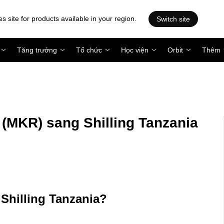
es site for products available in your region.
Switch site
Tăng trưởng
Tổ chức
Học viện
Orbit
Thêm
(MKR) sang Shilling Tanzania
 Shilling Tanzania?