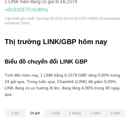
1 LINK hiện đang có giá trị £6,1579
+£0,010377
(+0,00%)
Cập nhật gần nhất:
Sun Aug 09 2026 09:43:20 (UTC+0000) (Coordinated
Universal Time)
Thị trường LINK/GBP hôm nay
Biểu đồ chuyển đổi LINK GBP
Tính đến hôm nay, 1 LINK bằng 6,1579 GBP, tăng 0,00% trong
24 giờ qua. Trong tuần qua, Chainlink (LINK) đã giảm 0,00%.
LINK đang có xu hướng đi lên, đang tăng 4,00% trong 30 ngày
qua.
1 giờ
24 giờ
1 tuần
1 tháng
1 năm
2 năm