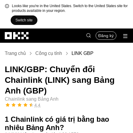
Looks like you're in the United States. Switch to the United States site for
products available in your region.
Switch site
Chuyển đến nội dung chính
Đăng ký
Trang chủ
Công cụ tính
LINK GBP
LINK/GBP: Chuyển đổi
Chainlink (LINK) sang Bảng
Anh (GBP)
Chainlink sang Bảng Anh
4,4
1 Chainlink có giá trị bằng bao
nhiêu Bảng Anh?