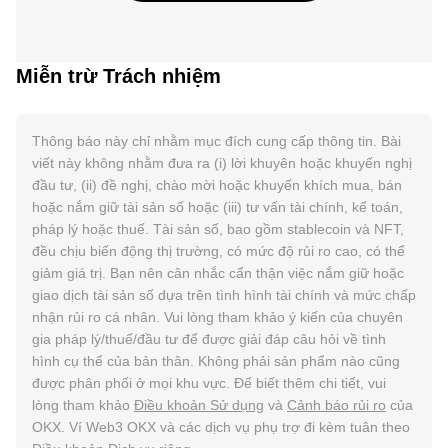
Miễn trừ Trách nhiệm
Thông báo này chỉ nhằm mục đích cung cấp thông tin. Bài
viết này không nhằm đưa ra (i) lời khuyên hoặc khuyến nghị
đầu tư, (ii) đề nghị, chào mời hoặc khuyến khích mua, bán
hoặc nắm giữ tài sản số hoặc (iii) tư vấn tài chính, kế toán,
pháp lý hoặc thuế. Tài sản số, bao gồm stablecoin và NFT,
đều chịu biến động thị trường, có mức độ rủi ro cao, có thể
giảm giá trị. Bạn nên cân nhắc cẩn thận việc nắm giữ hoặc
giao dịch tài sản số dựa trên tình hình tài chính và mức chấp
nhận rủi ro cá nhân. Vui lòng tham khảo ý kiến của chuyên
gia pháp lý/thuế/đầu tư để được giải đáp câu hỏi về tình
hình cụ thể của bản thân. Không phải sản phẩm nào cũng
được phân phối ở mọi khu vực. Để biết thêm chi tiết, vui
lòng tham khảo
Điều khoản Sử dụng
và
Cảnh báo rủi ro
của
OKX. Ví Web3 OKX và các dịch vụ phụ trợ đi kèm tuân theo