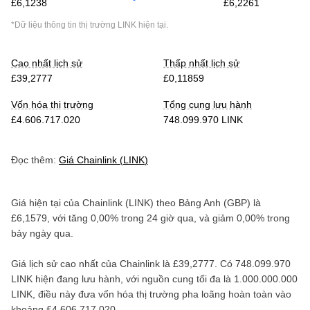
£6,1238
£6,2261
*Dữ liệu thông tin thị trường
LINK
hiện tại.
Cao nhất lịch sử
Thấp nhất lịch sử
£39,2777
£0,11859
Vốn hóa thị trường
Tổng cung lưu hành
£4.606.717.020
748.099.970 LINK
Đọc thêm:
Giá
Chainlink
(
LINK
)
Giá hiện tại của
Chainlink
(
LINK
) theo
Bảng Anh
(
GBP
) là
£6,1579
, với
tăng
0,00%
trong 24 giờ qua, và
giảm
0,00%
trong
bảy ngày qua.
Giá lịch sử cao nhất của
Chainlink
là
£39,2777
. Có
748.099.970
LINK
hiện đang lưu hành, với nguồn cung tối đa là
1.000.000.000
LINK
, điều này đưa vốn hóa thị trường pha loãng hoàn toàn vào
khoảng
£4.606.717.020
.