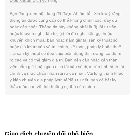
Điều khoản Dịch vụ
riêng.
Bạn đang xem nội dung đã được AI tóm tắt. Xin lưu ý rằng
thông tin được cung cấp có thể không chính xác, đầy đủ
hoặc cập nhật. Thông tin này không phải là (i) lời tư vấn
hoặc khuyến nghị đầu tư, (ii) lời đề nghị, kêu gọi hoặc
khuyến khích mua, bán hoặc nắm giữ tài sản kỹ thuật số,
hoặc (iii) lời tư vấn về tài chính, kế toán, pháp lý hoặc thuế.
Tài sản kỹ thuật số đều chịu biến động thị trường, có độ rủi
ro cao và có thể giảm giá trị. Bạn nên cân nhắc cẩn thận
việc nắm giữ hoặc giao dịch tài sản số dựa trên tình hình tài
chính và mức chấp nhận rủi ro cá nhân. Vui lòng tham khảo
ý kiến chuyên gia pháp lý/thuế/đầu tư nếu bạn có bất kỳ
thắc mắc nào về tình huống cụ thể của mình.
Giao dịch chuyển đổi phổ biến