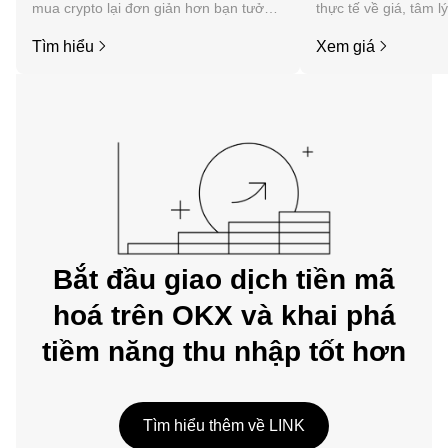
mua crypto lại đơn giản hơn bạn tưởng.
thực tế về giá, tâm l
Bắt đầu hành trình của bạn trên ứng
tức, v.v. của Chainlin
Tìm hiểu
Xem giá
dụng di động OKX hoặc ngay tại đây
trên web.
Bắt đầu giao dịch tiền mã
hoá trên OKX và khai phá
tiềm năng thu nhập tốt hơn
Tìm hiểu thêm về LINK