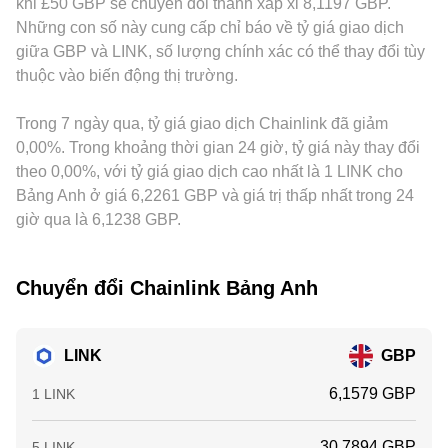
khi £50 GBP sẽ chuyển đổi thành xấp xỉ 8,1197 GBP.
ánh vào LINK/GBP conversion rate theo thời gian.
tỷ lệ này. Dù định giá trực tiếp theo GBP có thể đi qua các
LINK/USDT và tỷ giá GBP/USDT sẽ truyền sang định giá
Những con số này cung cấp chỉ báo về tỷ giá giao dịch
cặp trung gian (như LINK/USDT và GBP/USDT), nguyên tắc
cuối cùng; nếu USDT giao dịch trên mức 1 hoặc dưới mức 1
giữa GBP và LINK, số lượng chính xác có thể thay đổi tùy
cốt lõi vẫn là giá được xác lập tại điểm các lệnh mua và bán
so với USD, sai lệch đó cũng sẽ phản ánh vào cặp
thuộc vào biến động thị trường.
gặp nhau, rồi được phản ánh vào LINK/GBP conversion
LINK/GBP. Hoạt động arbitrage giữa các sàn giúp thu hẹp
rate.
khoảng cách giá bằng cách mua nơi thấp và bán nơi cao,
Trong 7 ngày qua, tỷ giá giao dịch Chainlink đã giảm
nhưng không thể triệt tiêu hoàn toàn khác biệt do độ trễ
khớp lệnh, chi phí giao dịch, hạn mức nạp rút và rủi ro thị
0,00%. Trong khoảng thời gian 24 giờ, tỷ giá này thay đổi
trường.
theo 0,00%, với tỷ giá giao dịch cao nhất là 1 LINK cho
Bảng Anh ở giá 6,2261 GBP và giá trị thấp nhất trong 24
giờ qua là 6,1238 GBP.
Chuyển đổi Chainlink Bảng Anh
LINK
GBP
6,1579 GBP
1 LINK
30,7894 GBP
5 LINK