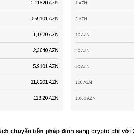
0,11820 AZN
1 AZN
0,59101 AZN
5 AZN
1,1820 AZN
10 AZN
2,3640 AZN
20 AZN
5,9101 AZN
50 AZN
11,8201 AZN
100 AZN
118,20 AZN
1.000 AZN
ch chuyển tiền pháp định sang crypto chỉ với