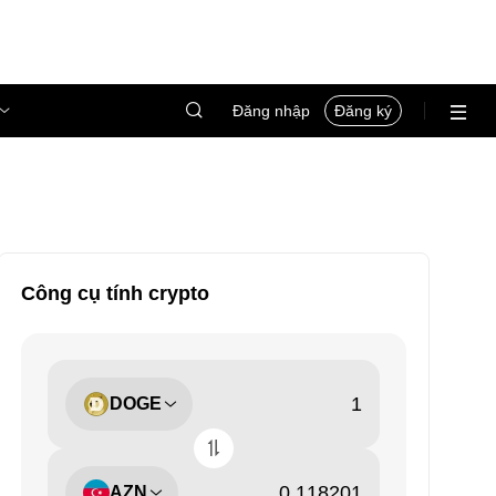
Đăng nhập
Đăng ký
Công cụ tính crypto
DOGE
AZN