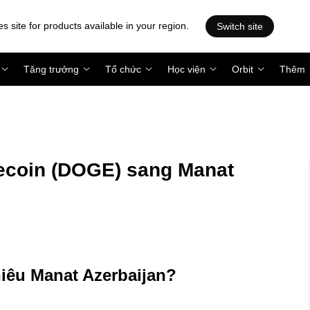
es site for products available in your region.
Switch site
Tăng trưởng
Tổ chức
Học viện
Orbit
Thêm
coin (DOGE) sang Manat
hiêu Manat Azerbaijan?