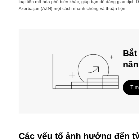
loại tiền mã hóa phổ biến khác, giúp bạn dễ dàng giao dịch
D
Azerbaijan
(
AZN
) một cách nhanh chóng và thuận tiện.
Bắt
năn
Tìm
Các yếu tố ảnh hưởng đến t