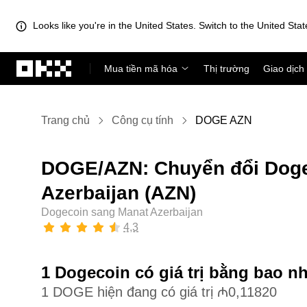
Looks like you're in the United States. Switch to the United Stat
Chuyển đến nội dung chính
Mua tiền mã hóa
Thị trường
Giao dịch
Trang chủ
Công cụ tính
DOGE AZN
DOGE/AZN: Chuyển đổi Doge
Azerbaijan (AZN)
Dogecoin sang Manat Azerbaijan
4,3
1 Dogecoin có giá trị bằng bao n
1 DOGE hiện đang có giá trị ₼0,11820