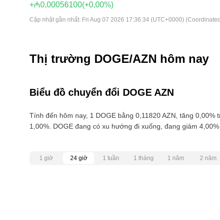
+₼0,00056100
(+0,00%)
Cập nhật gần nhất:
Fri Aug 07 2026 17:36:34 (UTC+0000) (Coordinated
Thị trường DOGE/AZN hôm nay
Biểu đồ chuyển đổi DOGE AZN
Tính đến hôm nay, 1 DOGE bằng 0,11820 AZN, tăng 0,00% t
1,00%. DOGE đang có xu hướng đi xuống, đang giảm 4,00% 
1 giờ
24 giờ
1 tuần
1 tháng
1 năm
2 năm