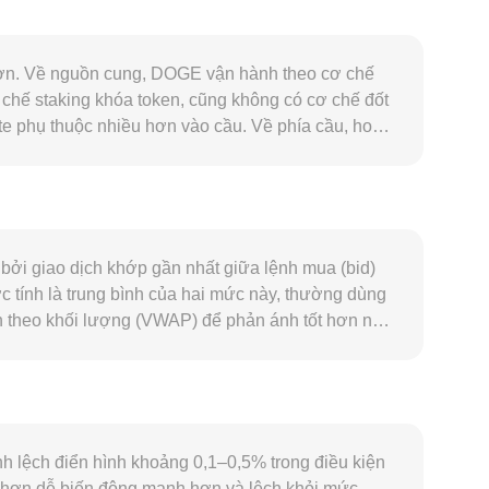
 hơn. Về nguồn cung, DOGE vận hành theo cơ chế
chế staking khóa token, cũng không có cơ chế đốt
te phụ thuộc nhiều hơn vào cầu. Về phía cầu, hoạt
ng xã hội có thể làm thay đổi nhu cầu nắm giữ và
 hỗ trợ của ví/đối tác thanh toán cũng có thể làm
các nhịp biến động mạnh của Bitcoin thường kéo
ãi suất và thanh khoản thị trường ngoại hối địa
 quan trọng đối với tài sản có tính đầu cơ như
bởi giao dịch khớp gần nhất giữa lệnh mua (bid)
t on/off-ramp tại những thị trường có nhu cầu AZN
ược tính là trung bình của hai mức này, thường dùng
 perpetual của DOGE, đáo hạn quyền chọn, thay đổi
nh theo khối lượng (VWAP) để phản ánh tốt hơn nơi
mốc quan trọng của conversion rate.
 Giá trị AZN = Lượng DOGE × rate, và Lượng DOGE =
trên các DEX, nơi giá hình thành theo cơ chế AMM
 trượt giá. Những cơ chế này cùng nhau tạo nên mức
h lệch điển hình khoảng 0,1–0,5% trong điều kiện
hỏ hơn dễ biến động mạnh hơn và lệch khỏi mức