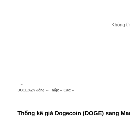
Không tì
-- ~ --
DOGE/AZN đóng: --
Thấp: --
Cao: --
Thống kê giá Dogecoin (DOGE) sang Man