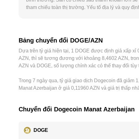
tham chiếu toàn thị trường. Yếu tố địa lý và quy đị
hạn mức nghiêm ngặt, giá niêm yết DOGE/AZN có t
đó quy đổi sang AZN thông qua USDT/AZN; nếu US
arbitrage giữa các sàn giúp thu hẹp khác biệt bằng
tài sản, giới hạn rút nạp, và rủi ro thị trường.
Bảng chuyển đổi DOGE/AZN
Dựa trên tỷ giá hiện tại, 1 DOGE được định giá xấp x
AZN, thì sẽ tương đương với khoảng 8,4602 AZN, trong
AZN và DOGE, số lượng chính xác có thể thay đổi tùy 
Trong 7 ngày qua, tỷ giá giao dịch Dogecoin đã giảm 1,
Manat Azerbaijan ở giá 0,11960 AZN và giá trị thấp nh
Chuyển đổi Dogecoin Manat Azerbaijan
DOGE