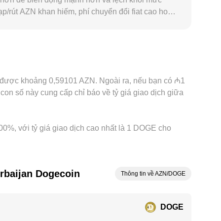
nạp/rút AZN khan hiếm, phí chuyển đổi fiat cao hoặc
được định giá gián tiếp qua cặp DOGE/USDT và sau
ẽ truyền vào báo giá DOGE/AZN. Hoạt động
g tức thời hoặc hoàn hảo do phí, thời gian chuyển
hu được khoảng 0,59101 AZN. Ngoài ra, nếu bạn có ₼1
n số này cung cấp chỉ báo về tỷ giá giao dịch giữa
,00%, với tỷ giá giao dịch cao nhất là 1 DOGE cho
rbaijan Dogecoin
Thông tin về AZN/DOGE
DOGE