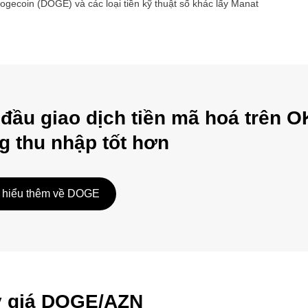
ogecoin
(
DOGE
) và các loại tiền kỹ thuật số khác lấy
Manat
 đầu giao dịch tiền mã hoá trên O
g thu nhập tốt hơn
 hiểu thêm về DOGE
ỷ giá DOGE/AZN