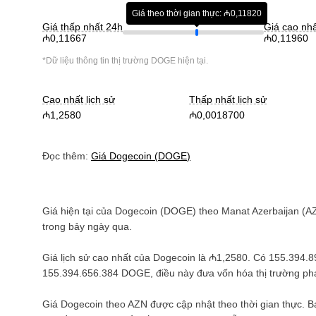
Giá theo thời gian thực: ₼0,11820
Giá thấp nhất 24h
Giá cao nh
₼0,11667
₼0,11960
*Dữ liệu thông tin thị trường
DOGE
hiện tại.
Cao nhất lịch sử
Thấp nhất lịch sử
₼1,2580
₼0,0018700
Đọc thêm:
Giá
Dogecoin
(
DOGE
)
Giá hiện tại của
Dogecoin
(
DOGE
) theo
Manat Azerbaijan
(
A
trong bảy ngày qua.
Giá lịch sử cao nhất của
Dogecoin
là
₼1,2580
. Có
155.394.
155.394.656.384 DOGE
, điều này đưa vốn hóa thị trường p
Giá
Dogecoin
theo
AZN
được cập nhật theo thời gian thực. 