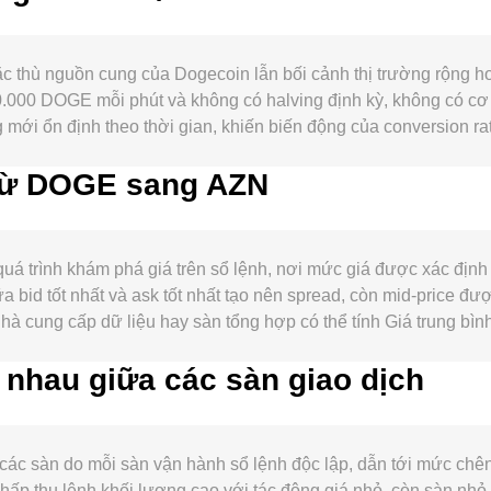
ặc thù nguồn cung của Dogecoin lẫn bối cảnh thị trường rộng
0.000 DOGE mỗi phút và không có halving định kỳ, không có cơ 
 mới ổn định theo thời gian, khiến biến động của conversion ra
p nhận của một số nhà bán lẻ, cùng cường độ thảo luận trên mạ
i từ DOGE sang AZN
OGE qua cầu nối sang các mạng khác, niêm yết trên sàn mới hoặc
ường cho thấy mức tương quan đáng kể với hướng đi của BTC; 
á theo AZN, sức mạnh của đồng manat Azerbaijan, chính sách l
N. Tâm lý ưa/né rủi ro trên thị trường toàn cầu cũng là biến số
á trình khám phá giá trên sổ lệnh, nơi mức giá được xác định 
 lý về giao dịch tài sản số, quy tắc niêm yết hoặc hạn chế fia
ữa bid tốt nhất và ask tốt nhất tạo nên spread, còn mid-price đ
Cuối cùng, các yếu tố kỹ thuật như funding rate trên hợp đồng
hà cung cấp dữ liệu hay sàn tổng hợp có thể tính Giá trung bì
 ví “cá voi” thường khuếch đại biến động ngắn hạn quanh các 
 / Σ Volume_i. Với conversion rate, cách quy đổi đơn giản là
nhau giữa các sàn giao dịch
ột phần thanh khoản của DOGE cũng tồn tại dưới dạng token bọc 
ai tài sản trong pool; giá cục bộ có thể xấp xỉ y/x trước phí và
iểm bạn thực hiện quy đổi.
ác sàn do mỗi sàn vận hành sổ lệnh độc lập, dẫn tới mức chên
 hấp thụ lệnh khối lượng cao với tác động giá nhỏ, còn sàn n