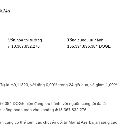
ất 24h
Vốn hóa thị trường
Tổng cung lưu hành
₼18.367.832.276
155.394.896.384 DOGE
ZN
) là
₼0,11820
, với
tăng
0,00%
trong 24 giờ qua, và
giảm
1,00%
896.384 DOGE
hiện đang lưu hành, với nguồn cung tối đa là
ha loãng hoàn toàn vào khoảng
₼18.367.832.276
.
Bạn cũng có thể xem các chuyển đổi từ
Manat Azerbaijan
sang các