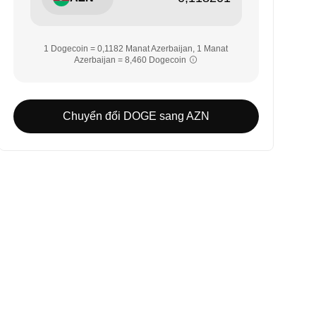
1 Dogecoin = 0,1182 Manat Azerbaijan, 1 Manat
Azerbaijan = 8,460 Dogecoin
Chuyển đổi DOGE sang AZN