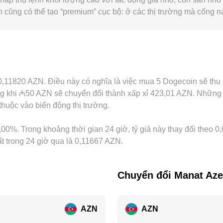
nh cũng có thể tạo “premium” cục bộ: ở các thị trường mà cổng 
hể phản ánh chi phí đó. Thực tế, trên nhiều nền tảng, DOGE 
DT giao dịch chênh so với AZN danh nghĩa, chênh lệch này s
 cách mua nơi rẻ và bán nơi đắt, nhưng không phải lúc nào cũn
ỉ 0,11820 AZN. Điều này có nghĩa là việc mua 5 Dogecoin sẽ t
 khi ₼50 AZN sẽ chuyển đổi thành xấp xỉ 423,01 AZN. Những co
thuộc vào biến động thị trường.
00%. Trong khoảng thời gian 24 giờ, tỷ giá này thay đổi theo 0
ất trong 24 giờ qua là 0,11667 AZN.
Chuyển đổi Manat Aze
AZN
AZN