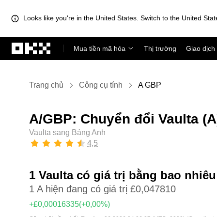
Looks like you're in the United States. Switch to the United Stat
Chuyển đến nội dung chính
Mua tiền mã hóa
Thị trường
Giao dịch
Trang chủ
Công cụ tính
A GBP
A/GBP: Chuyển đổi Vaulta (
Vaulta sang Bảng Anh
4,5
1 Vaulta có giá trị bằng bao nhi
1 A hiện đang có giá trị £0,047810
+£0,00016335
(+0,00%)