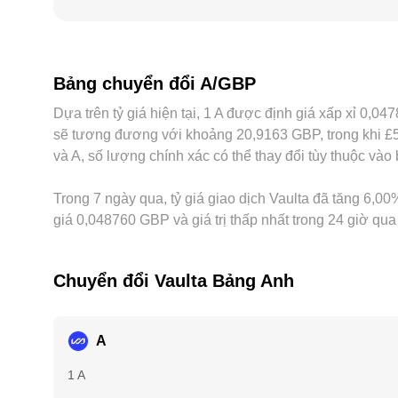
sự khác biệt về kênh nạp rút bằng GBP hoặc yêu cầ
dịch so với USDT hoặc USD trước khi quy đổi san
arbitrage giữa các sàn giúp thu hẹp chênh lệch, nhưn
có thể thấy mức tỷ lệ chuyển đổi A/GBP khác nhau 
Bảng chuyển đổi A/GBP
Dựa trên tỷ giá hiện tại, 1 A được định giá xấp xỉ 0,
sẽ tương đương với khoảng 20,9163 GBP, trong khi £5
và A, số lượng chính xác có thể thay đổi tùy thuộc vào 
Trong 7 ngày qua, tỷ giá giao dịch Vaulta đã tăng 6,00%
giá 0,048760 GBP và giá trị thấp nhất trong 24 giờ qu
Chuyển đổi Vaulta Bảng Anh
A
1 A