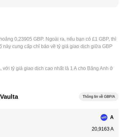
o dịch. Ngoài ra, ở nhiều nơi A chủ yếu được giao
sẽ phản ánh vào mức báo A/GBP. Hoạt động
 chuyển tài sản và rủi ro biến động, vì vậy bạn vẫn
 khoảng 0,23905 GBP. Ngoài ra, nếu bạn có £1 GBP, thì
này cung cấp chỉ báo về tỷ giá giao dịch giữa GBP
, với tỷ giá giao dịch cao nhất là 1 A cho Bảng Anh ở
Vaulta
Thông tin về GBP/A
A
20,9163 A