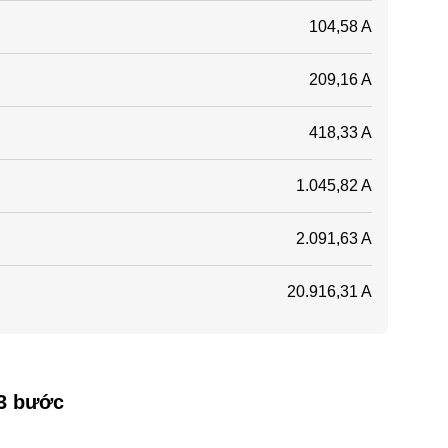
104,58 A
209,16 A
418,33 A
1.045,82 A
2.091,63 A
20.916,31 A
 3 bước