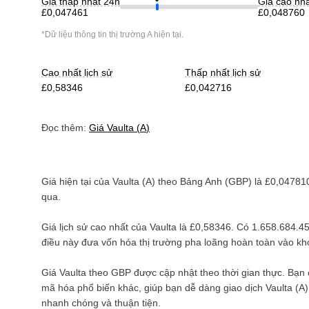
Giá thấp nhất 24h
Giá cao nh
£0,047461
£0,048760
*Dữ liệu thông tin thị trường
A
hiện tại.
Cao nhất lịch sử
Thấp nhất lịch sử
£0,58346
£0,042716
Đọc thêm:
Giá
Vaulta
(
A
)
Giá hiện tại của
Vaulta
(
A
) theo
Bảng Anh
(
GBP
) là
£0,04781
qua.
Giá lịch sử cao nhất của
Vaulta
là
£0,58346
. Có
1.658.684.45
điều này đưa vốn hóa thị trường pha loãng hoàn toàn vào k
Giá
Vaulta
theo
GBP
được cập nhật theo thời gian thực. Bạn
mã hóa phổ biến khác, giúp bạn dễ dàng giao dịch
Vaulta
(
A
nhanh chóng và thuận tiện.