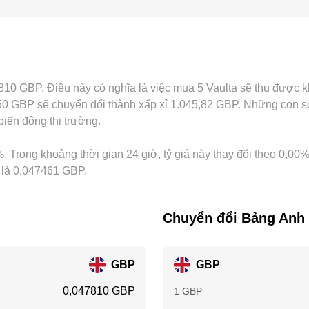
u tuân thủ tại một khu vực nhất định ảnh hưởng đến chi phí gia
g GBP; khi USDT giao dịch lệch nhẹ so với GBP, “basis” này 
g không thể triệt tiêu hoàn toàn do chi phí giao dịch, thời gian
ở từng nền tảng trong ngắn hạn.
047810 GBP. Điều này có nghĩa là việc mua 5 Vaulta sẽ thu được
0 GBP sẽ chuyển đổi thành xấp xỉ 1.045,82 GBP. Những con số 
biến động thị trường.
. Trong khoảng thời gian 24 giờ, tỷ giá này thay đổi theo 0,00%
a là 0,047461 GBP.
Chuyển đổi Bảng Anh 
GBP
GBP
0,047810 GBP
1 GBP