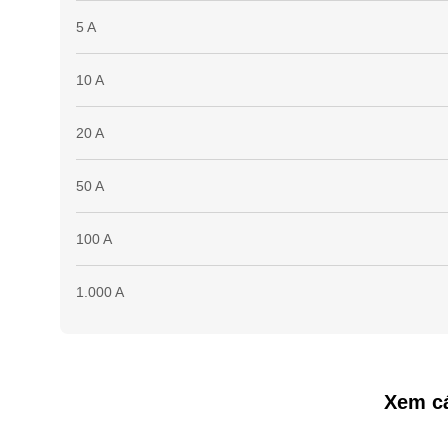
5 A
10 A
20 A
50 A
100 A
1.000 A
Xem cá