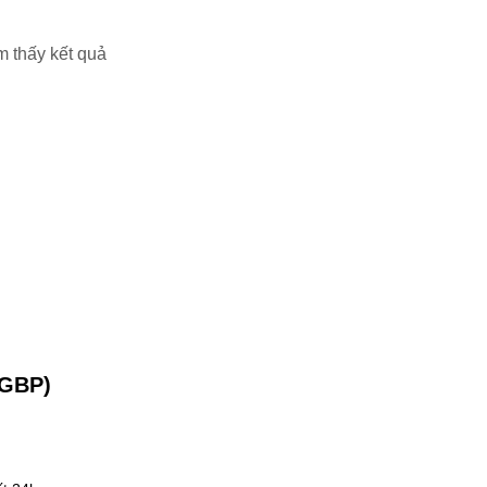
m thấy kết quả
(GBP)