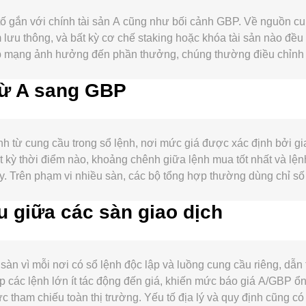
tố gắn với chính tài sản A cũng như bối cảnh GBP. Về nguồn cu
m lưu thông, và bất kỳ cơ chế staking hoặc khóa tài sản nào đề
 mạng ảnh hưởng đến phần thưởng, chúng thường điều chỉnh áp
: khối lượng giao dịch on-chain, số lượng người dùng hoạt động
 từ A sang GBP
 truy cập dịch vụ) có thể làm tăng nhu cầu nắm giữ, từ đó tác đ
của Bitcoin; khi thị trường crypto rộng hơn biến động mạnh, 
à khẩu vị rủi ro của nhà đầu tư toàn cầu cũng tác động đến cách
pháp lý của token A, chấp thuận niêm yết sản phẩm phái sinh/ETP
h từ cung cầu trong sổ lệnh, nơi mức giá được xác định bởi g
uối cùng, động lực kỹ thuật như funding rate trên thị trường h
kỳ thời điểm nào, khoảng chênh giữa lệnh mua tốt nhất và lệnh b
) thường tạo nên dao động ngắn hạn quanh xu hướng chính, khi
này. Trên phạm vi nhiều sàn, các bộ tổng hợp thường dùng chỉ
/ Σ Volume_i, nhằm gán trọng số lớn hơn cho nơi có khối lượng g
u giữa các sàn giao dịch
t × rate, và nếu muốn quy đổi ngược, A Amount = GBP Value / 
ự động (AMM), mức giá ngay tại pool thường tuân theo công thức x
 xỉ bằng y/x, và các giao dịch lớn có thể làm trượt giá tùy the
n sử dụng để báo tỷ lệ chuyển đổi A/GBP theo thời gian thực.
sàn vì mỗi nơi có sổ lệnh độc lập và luồng cung cầu riêng, dẫn
p các lệnh lớn ít tác động đến giá, khiến mức báo giá A/GBP ổn
c tham chiếu toàn thị trường. Yếu tố địa lý và quy định cũng c