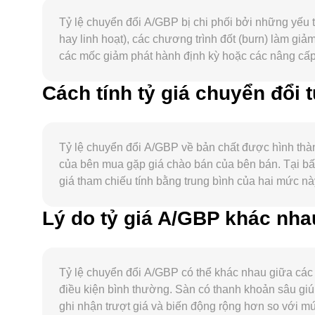
Tỷ lệ chuyển đổi A/GBP bị chi phối bởi những yếu 
hay linh hoạt), các chương trình đốt (burn) làm giả
các mốc giảm phát hành định kỳ hoặc các nâng cấp
động của hệ sinh thái A mới là động lực quan trọng
Cách tính tỷ giá chuyển đổi
hợp sử dụng cụ thể của A (thanh toán phí, thế chấp,
A thường có mức tương quan đáng kể với diễn biến 
thời, sức mạnh của GBP, kỳ vọng lãi suất tại Anh v
pháp lý liên quan trực tiếp đến A — như phân loại 
Tỷ lệ chuyển đổi A/GBP về bản chất được hình thàn
trường chính — có thể gây ra biến động tức thời. C
của bên mua gặp giá chào bán của bên bán. Tại bất 
chọn, và dòng dịch chuyển của các ví lớn (whales
giá tham chiếu tính bằng trung bình của hai mức 
các phiên biến động.
chiếu, với công thức VWAP = Σ(Price_i × Volume_i) 
Lý do tỷ giá A/GBP khác nha
bằng GBP được xác định theo GBP Value = A Amoun
phi tập trung (DEX) sử dụng bộ tạo lập thị trường t
trong pool; khi cân bằng thay đổi, giá cận biên xấp
hình thành mức tham chiếu mà trang Convert của bạ
Tỷ lệ chuyển đổi A/GBP có thể khác nhau giữa các 
điều kiện bình thường. Sàn có thanh khoản sâu giú
ghi nhận trượt giá và biến động rộng hơn so với mứ