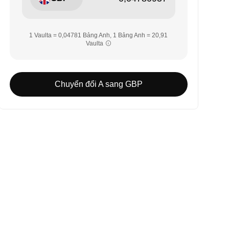
1 Vaulta = 0,04781 Bảng Anh, 1 Bảng Anh = 20,91
Vaulta
Chuyển đổi A sang GBP