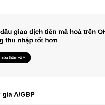
 đầu giao dịch tiền mã hoá trên O
g thu nhập tốt hơn
 hiểu thêm về A
ỷ giá A/GBP