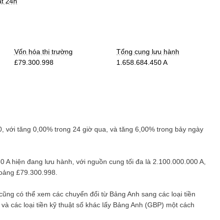
ất 24h
Vốn hóa thị trường
Tổng cung lưu hành
£79.300.998
1.658.684.450 A
0
, với
tăng
0,00%
trong 24 giờ qua, và
tăng
6,00%
trong bảy ngày
0 A
hiện đang lưu hành, với nguồn cung tối đa là
2.100.000.000 A
,
hoảng
£79.300.998
.
 cũng có thể xem các chuyển đổi từ
Bảng Anh
sang các loại tiền
) và các loại tiền kỹ thuật số khác lấy
Bảng Anh
(
GBP
) một cách