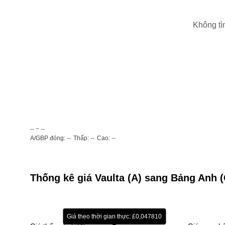
Không tì
-- ~ --
A/GBP đóng: --
Thấp: --
Cao: --
Thống kê giá Vaulta (A) sang Bảng Anh 
Giá theo thời gian thực: £0,047810