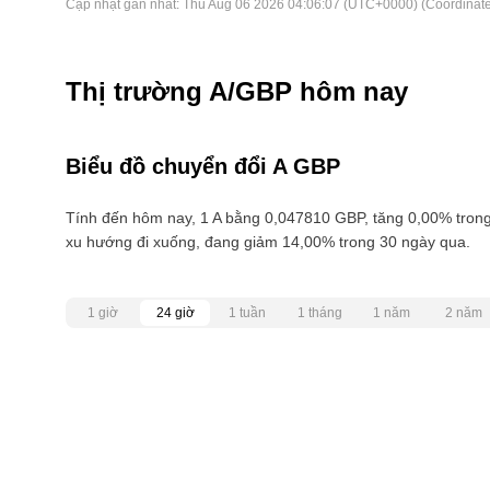
Cập nhật gần nhất:
Thu Aug 06 2026 04:06:07 (UTC+0000) (Coordinate
Thị trường A/GBP hôm nay
Biểu đồ chuyển đổi A GBP
Tính đến hôm nay, 1 A bằng 0,047810 GBP, tăng 0,00% trong 
xu hướng đi xuống, đang giảm 14,00% trong 30 ngày qua.
1 giờ
24 giờ
1 tuần
1 tháng
1 năm
2 năm