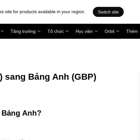
es site for products available in your region.
Switch site
Tăng trưởng
Tổ chức
Học viện
Orbit
Thêm
A) sang Bảng Anh (GBP)
êu Bảng Anh?