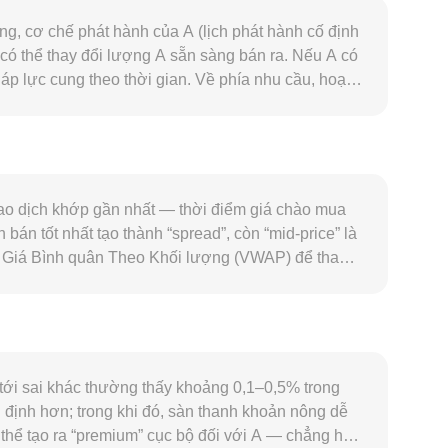
ng, cơ chế phát hành của A (lịch phát hành cố định
u có thể thay đổi lượng A sẵn sàng bán ra. Nếu A có
 lực cung theo thời gian. Về phía nhu cầu, hoạt
, phí “gas” nếu A là token phí mạng, và các trường
ộng đến tỷ lệ chuyển đổi A/GBP. Ở bình diện vĩ mô,
A có thể di chuyển đồng pha trong ngắn hạn. Đồng
 thị trường định giá A so với GBP. Các diễn biến
 dựa trên A, hoặc quy tắc niêm yết tại các thị
iao dịch khớp gần nhất — thời điểm giá chào mua
ợp đồng tương lai của A, thời điểm đáo hạn quyền
án tốt nhất tạo thành “spread”, còn “mid-price” là
ến tỷ lệ chuyển đổi A/GBP co giãn nhanh hơn trong
 số Giá Bình quân Theo Khối lượng (VWAP) để tham
iao dịch cao. Về phép tính đơn giản, giá trị tính
rate. Nếu A có thanh khoản đáng kể trên các sàn
 × y = k, trong đó x và y là dự trữ của hai tài sản
o độ sâu thanh khoản. Những cơ chế này cùng nhau
 tới sai khác thường thấy khoảng 0,1–0,5% trong
 định hơn; trong khi đó, sàn thanh khoản nông dễ
ó thể tạo ra “premium” cục bộ đối với A — chẳng hạn