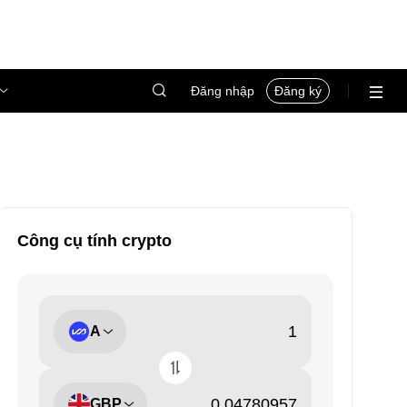
Đăng nhập
Đăng ký
Công cụ tính crypto
A
GBP