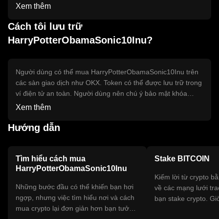
trường.
Xem thêm
Cách tôi lưu trữ
HarryPotterObamaSonic10Inu?
Người dùng có thể mua HarryPotterObamaSonic10Inu trên
các sàn giao dịch như OKX. Token có thể được lưu trữ trong
ví điện tử an toàn. Người dùng nên chú ý bảo mật khóa
riêng tư và tránh các trang web lừa đảo. Token có thể không
Xem thêm
khả dụng ở một số khu vực do quy định pháp lý.
Hướng dẫn
Tìm hiểu cách mua
Stake BITCOIN
HarryPotterObamaSonic10Inu
Kiếm lời từ crypto b
Những bước đầu có thể khiến bạn hơi
về các mạng lưới tr
ngợp, nhưng việc tìm hiểu nơi và cách
bạn stake crypto. G
mua crypto lại đơn giản hơn bạn tưởng.
phá hàng trăm phần