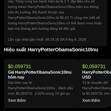
này. Tổng cung lưu hành hiện tại là 1 T, đại diện cho số
lượng token HarryPotterObamaSonic10Inu hiện lưu thông
trên thị trường. Độ thanh khoản của
HarryPotterObamaSonic10Inu là $5,63 Tr cũng cho biết số
lượng HarryPotterObamaSonic10Inu có thể được mua hoặc
bán mà không ảnh hưởng đáng kể đến giá.
Lần cập nhật gần nhất: 08:24:26 SA 9 thg 8, 2026
Hiệu suất HarryPotterObamaSonic10Inu
$0,059731
$0,059731
Giá HarryPotterObamaSonic10Inu
HarryPotterOb
hôm nay
USD
Giá hôm nay là
Tỷ lệ chuyển đổi
HarryPotterObamaSonic10Inu , đánh dấu
HarryPotterObam
mức $0,059731 -2,62% trong 24 giờ qua.
là $0,059731 cho
Trên OKX, khối lượng giao dịch
HarryPotterObama
Xem thêm
Xem thêm
HarryPotterObamaSonic10Inuhôm nay đã
đạt 83.890.266, trị giá hơn $5,01 Tr.