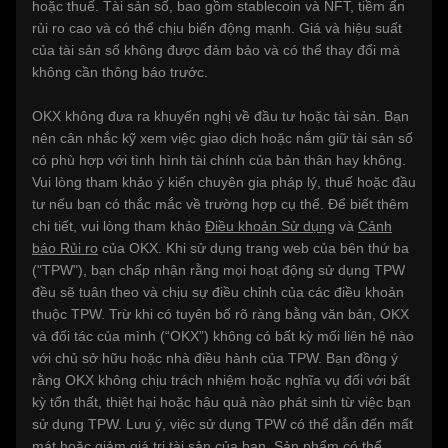
hoặc thuế. Tài sản số, bao gồm stablecoin và NFT, tiềm ẩn
rủi ro cao và có thể chịu biến động mạnh. Giá và hiệu suất
của tài sản số không được đảm bảo và có thể thay đổi mà
không cần thông báo trước.
OKX không đưa ra khuyến nghị về đầu tư hoặc tài sản. Bạn
nên cân nhắc kỹ xem việc giao dịch hoặc nắm giữ tài sản số
có phù hợp với tình hình tài chính của bản thân hay không.
Vui lòng tham khảo ý kiến chuyên gia pháp lý, thuế hoặc đầu
tư nếu bạn có thắc mắc về trường hợp cụ thể. Để biết thêm
chi tiết, vui lòng tham khảo
Điều khoản Sử dụng
và
Cảnh
báo Rủi ro
của OKX. Khi sử dụng trang web của bên thứ ba
("TPW"), bạn chấp nhận rằng mọi hoạt động sử dụng TPW
đều sẽ tuân theo và chịu sự điều chỉnh của các điều khoản
thuộc TPW. Trừ khi có tuyên bố rõ ràng bằng văn bản, OKX
và đối tác của mình (“OKX”) không có bất kỳ mối liên hệ nào
với chủ sở hữu hoặc nhà điều hành của TPW. Bạn đồng ý
rằng OKX không chịu trách nhiệm hoặc nghĩa vụ đối với bất
kỳ tổn thất, thiệt hại hoặc hậu quả nào phát sinh từ việc bạn
sử dụng TPW. Lưu ý, việc sử dụng TPW có thể dẫn đến mất
mát hoặc giảm giá trị tài sản của bạn. Sản phẩm có thể