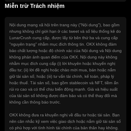
Miễn trừ Trách nhiệm
Nội dung mạng xã hội trên trang này ("Nội dung"), bao gồm
nhưng không chỉ giới hạn ở các tweet và số liệu thống kê do
LunarCrush cung cấp, được lấy từ bên thứ ba và cung cấp
"nguyên trạng" nhằm mục đích thông tin. OKX không đảm
bảo chất lượng hoặc độ chính xác của Nội dung và Nội dung
không phản ánh quan điểm của OKX. Nội dung này không
nhằm mục đích cung cấp (i) lời khuyên hoặc khuyến nghị
đầu tư; (ii) lời đề nghị hoặc chào mời mua, bán hoặc nắm
giữ tài sản số; hoặc (iii) tư vấn tài chính, kế toán, pháp lý
hoặc thuế. Tài sản số, bao gồm stablecoin và NFT, tiềm ẩn
rủi ro cao và có thể chịu biến động mạnh. Giá và hiệu suất
của tài sản số không được đảm bảo và có thể thay đổi mà
không cần thông báo trước.
OKX không đưa ra khuyến nghị về đầu tư hoặc tài sản. Bạn
nên cân nhắc kỹ xem việc giao dịch hoặc nắm giữ tài sản số
có phù hợp với tình hình tài chính của bản thân hay không.