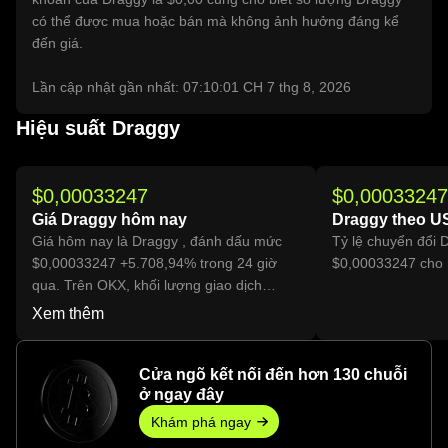
có thể được mua hoặc bán mà không ảnh hưởng đáng kể
đến giá.
Lần cập nhật gần nhất: 07:10:01 CH 7 thg 8, 2026
Hiệu suất Draggy
$0,00033247
$0,00033247
Giá Draggy hôm nay
Draggy theo U
Giá hôm nay là Draggy , đánh dấu mức
Tỷ lệ chuyển đổi 
$0,00033247 +5.708,94% trong 24 giờ
$0,00033247 cho 
qua. Trên OKX, khối lượng giao dịch
Draggyhôm nay đã đạt 7.112.803.092, trị
Xem thêm
giá hơn $2,36 Tr.
Cửa ngõ kết nối đến hơn 130 chuỗi
ở ngay đây
Khám phá ngay