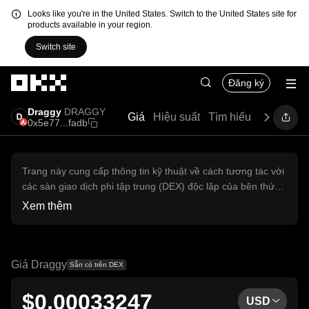
Looks like you're in the United States. Switch to the United States site for
products available in your region.
Switch site
Chuyển đến nội dung chính
Đăng ký
Draggy
DRAGGY
Giá
Hiệu suất
Tìm hiểu
Hướng d
0x5e77...fadb
Trang này cung cấp thông tin kỹ thuật về cách tương tác với
các sàn giao dịch phi tập trung (DEX) độc lập của bên thứ
ba. Không thể truy cập các tài sản được nhắc đến ở đây
Xem thêm
thông qua Sàn giao dịch tập trung OKX và OKX không hỗ
trợ giao dịch các tài sản đó. Các tài sản số hiển thị được tạo
tự động dựa trên xếp hạng về độ phổ biến. OKX không cung
cấp khuyến nghị đầu tư và không chịu trách nhiệm về mọi
Giá Draggy
Sẵn có trên DEX
tổn thất tiềm ẩn.
$0,00033247
USD