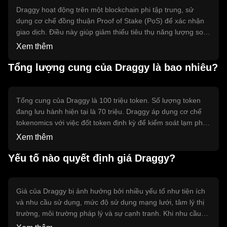
Draggy hoạt động trên một blockchain phi tập trung, sử
dụng cơ chế đồng thuận Proof of Stake (PoS) để xác nhận
giao dịch. Điều này giúp giảm thiểu tiêu thụ năng lượng so
với các cơ chế khác như Proof of Work (PoW). Draggy cũng
Xem thêm
tích hợp các tính năng kỹ thuật nổi bật như khả năng mở
rộng cao và thời gian xác nhận giao dịch nhanh chóng, giúp
Tổng lượng cung của Draggy là bao nhiêu?
cải thiện trải nghiệm người dùng và tăng cường bảo mật.
Tổng cung của Draggy là 100 triệu token. Số lượng token
đang lưu hành hiện tại là 70 triệu. Draggy áp dụng cơ chế
tokenomics với việc đốt token định kỳ để kiểm soát lạm phát
và duy trì giá trị. Cơ chế này giúp giảm tổng cung theo thời
Xem thêm
gian, tạo ra sự khan hiếm và có thể ảnh hưởng đến giá trị
của token.
Yếu tố nào quyết định giá Draggy?
Giá của Draggy bị ảnh hưởng bởi nhiều yếu tố như tiện ích
và nhu cầu sử dụng, mức độ sử dụng mạng lưới, tâm lý thị
trường, môi trường pháp lý và sự cạnh tranh. Khi nhu cầu
sử dụng Draggy tăng, giá có thể tăng theo. Ngược lại, các