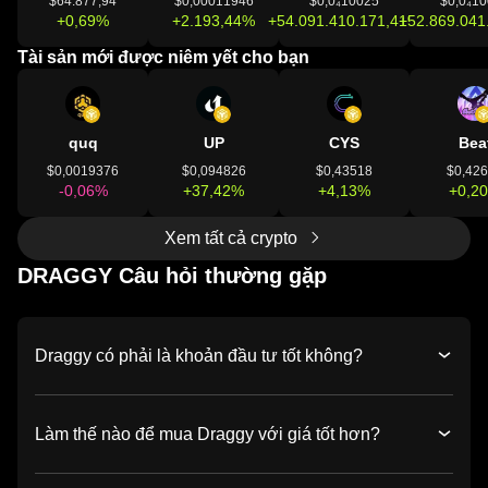
$64.877,94
$0,00011946
$0,0₄10025
$0,0₄1
+0,69%
+2.193,44%
+54.091.410.171,41%
+52.869.041
Tài sản mới được niêm yết cho bạn
quq
UP
CYS
Bea
$0,0019376
$0,094826
$0,43518
$0,42
-0,06%
+37,42%
+4,13%
+0,2
Xem tất cả crypto
DRAGGY Câu hỏi thường gặp
Draggy có phải là khoản đầu tư tốt không?
Làm thế nào để mua Draggy với giá tốt hơn?