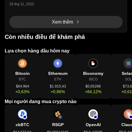
ển mình rõ rệt. Sau chu kỳ halving, dòng vốn lớn bắt
26 thg 11, 2025
đầu xoay trục khỏi Bitcoin, khi Ethereum tăng tốc mạ
nh mẽ nhờ làn sóng ETF và các nền tảng Layer-
Xem thêm
Còn nhiều điều để khám phá
Lựa chọn hàng đầu hôm nay
Bitcoin
Ethereum
Biconomy
Sola
BTC
ETH
BICO
SOL
$64.964
$1.915,43
$0,05288
$73,
+0,63%
+0,86%
+84,12%
+0,6
Mọi người đang mua crypto nào
cbBTC
RSGP
OpenAI
Clau