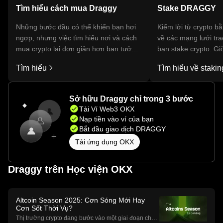
Tìm hiểu cách mua Draggy
Stake DRAGGY
Những bước đầu có thể khiến bạn hơi
Kiếm lời từ crypto b
ngợp, nhưng việc tìm hiểu nơi và cách
về các mạng lưới tr
mua crypto lại đơn giản hơn bạn tưởng.
bạn stake crypto. G
Bắt đầu hành trình của bạn trên ứng
phá hàng trăm phần
Tìm hiểu
Tìm hiểu về stakin
dụng di động OKX hoặc ngay tại đây
duy nhất, ngay trong 
trên web.
OKX của bạn.
Sở hữu Draggy chỉ trong 3 bước
Tải Ví Web3 OKX
Nạp tiền vào ví của bạn
Bắt đầu giao dịch DRAGGY
Tải ứng dụng OKX
Draggy trên Học viện OKX
Altcoin Season 2025: Cơn Sóng Mới Hay
Cơn Sốt Thời Vụ?
Thị trường crypto đang bước vào một giai đoạn chuy