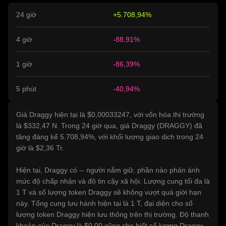
24 giờ
+5.708,94%
4 giờ
-88,91%
1 giờ
-86,39%
5 phút
-40,94%
Giá Draggy hiện tại là $0,00033247, với vốn hóa thị trường
là $332,47 N. Trong 24 giờ qua, giá Draggy (DRAGGY) đã
tăng đáng kể 5.708,94%, với khối lượng giao dịch trong 24
giờ là $2,36 Tr.
Hiện tại, Draggy có -- người nắm giữ, phần nào phản ánh
mức độ chấp nhận và độ tin cậy xã hội. Lượng cung tối đa là
1 T và số lượng token Draggy sẽ không vượt quá giới hạn
này. Tổng cung lưu hành hiện tại là 1 T, đại diện cho số
lượng token Draggy hiện lưu thông trên thị trường. Độ thanh
khoản của Draggy là $0,00 cũng cho biết số lượng Draggy