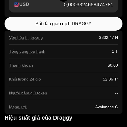
USD
Bắt đầu giao dịch DRAGGY
Vốn hóa thị trường
$332,47 N
Tổng cung lưu hành
1 T
Thanh khoản
$0,00
Khối lượng 24 giờ
$2,36 Tr
Người nắm giữ token
--
Mạng lưới
Avalanche C
Hiệu suất giá của Draggy