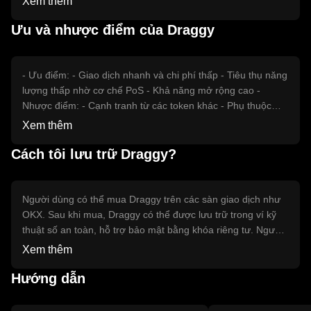
Xem thêm
yếu tố như quy định pháp lý chặt chẽ hoặc sự cạnh tranh từ
các token khác có thể ảnh hưởng tiêu cực đến giá.
Ưu và nhược điểm của Draggy
- Ưu điểm: - Giao dịch nhanh và chi phí thấp - Tiêu thụ năng
lượng thấp nhờ cơ chế PoS - Khả năng mở rộng cao -
Nhược điểm: - Cạnh tranh từ các token khác - Phụ thuộc
vào môi trường pháp lý - Biến động giá có thể cao
Xem thêm
Cách tôi lưu trữ Draggy?
Người dùng có thể mua Draggy trên các sàn giao dịch như
OKX. Sau khi mua, Draggy có thể được lưu trữ trong ví kỹ
thuật số an toàn, hỗ trợ bảo mật bằng khóa riêng tư. Người
dùng nên cẩn thận với các cuộc tấn công lừa đảo và bảo vệ
Xem thêm
thông tin cá nhân. Lưu ý rằng sự khả dụng của Draggy có
thể khác nhau tùy theo khu vực pháp lý và người dùng nên
Hướng dẫn
tuân thủ các quy định địa phương.