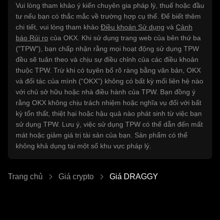
Vui lòng tham khảo ý kiến chuyên gia pháp lý, thuế hoặc đầu
tư nếu bạn có thắc mắc về trường hợp cụ thể. Để biết thêm
chi tiết, vui lòng tham khảo
Điều khoản Sử dụng
và
Cảnh
báo Rủi ro
của OKX. Khi sử dụng trang web của bên thứ ba
("TPW"), bạn chấp nhận rằng mọi hoạt động sử dụng TPW
đều sẽ tuân theo và chịu sự điều chỉnh của các điều khoản
thuộc TPW. Trừ khi có tuyên bố rõ ràng bằng văn bản, OKX
và đối tác của mình (“OKX”) không có bất kỳ mối liên hệ nào
với chủ sở hữu hoặc nhà điều hành của TPW. Bạn đồng ý
rằng OKX không chịu trách nhiệm hoặc nghĩa vụ đối với bất
kỳ tổn thất, thiệt hại hoặc hậu quả nào phát sinh từ việc bạn
sử dụng TPW. Lưu ý, việc sử dụng TPW có thể dẫn đến mất
mát hoặc giảm giá trị tài sản của bạn. Sản phẩm có thể
không khả dụng tại một số khu vực pháp lý.
Trang chủ
Giá crypto
Giá DRAGGY