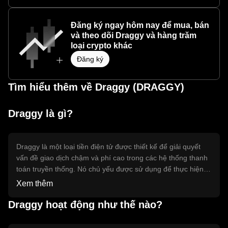
Đăng ký ngay hôm nay để mua, bán
và theo dõi Draggy và hàng trăm
loại crypto khác
Đăng ký
Tìm hiểu thêm về Draggy (DRAGGY)
Draggy là gì?
Draggy là một loại tiền điện tử được thiết kế để giải quyết
vấn đề giao dịch chậm và phí cao trong các hệ thống thanh
toán truyền thống. Nó chủ yếu được sử dụng để thực hiện
các giao dịch nhanh chóng và chi phí thấp trên mạng lưới
Xem thêm
của nó. Draggy cũng có thể được sử dụng trong các ứng
dụng phi tập trung (dApps) và hợp đồng thông minh, giúp
Draggy hoạt động như thế nào?
tăng cường tính linh hoạt và hiệu quả trong các giao dịch kỹ
thuật số.