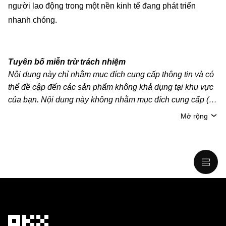
người lao động trong một nền kinh tế đang phát triển
nhanh chóng.
Tuyên bố miễn trừ trách nhiệm
Nội dung này chỉ nhằm mục đích cung cấp thông tin và có
thể đề cập đến các sản phẩm không khả dụng tại khu vực
của bạn. Nội dung này không nhằm mục đích cung cấp (i)
lời khuyên hoặc khuyến nghị đầu tư; (ii) đề nghị hoặc chào
Mở rộng
mời mua, bán hoặc nắm giữ crypto/tài sản kỹ thuật số;
hoặc (iii) tư vấn tài chính, kế toán, pháp lý hoặc thuế. Tài
sản kỹ thuật số/crypto, bao gồm cả stablecoin, có mức độ
rủi ro cao và có thể biến động mạnh. Bạn nên cân nhắc kỹ
xem việc giao dịch hoặc nắm giữ crypto/tài sản kỹ thuật số
có phù hợp với bạn hay không, dựa trên tình hình tài chính
của mình. Vui lòng tham khảo ý kiến của chuyên gia pháp
lý/thuế/đầu tư để được giải đáp câu hỏi về tình hình cụ thể
của bản thân. Thông tin (bao gồm dữ liệu thị trường và