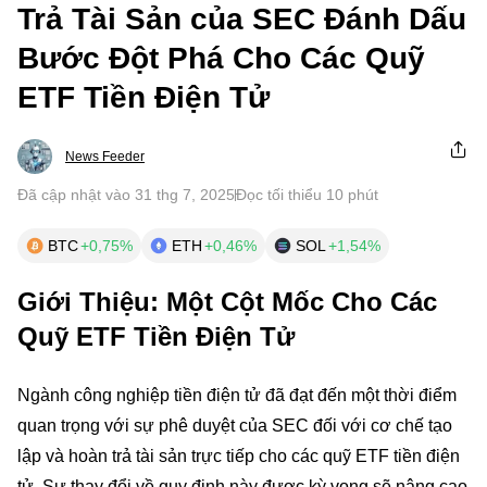
Trả Tài Sản của SEC Đánh Dấu
Bước Đột Phá Cho Các Quỹ
ETF Tiền Điện Tử
News Feeder
Đã cập nhật vào 31 thg 7, 2025
Đọc tối thiểu 10 phút
BTC
+0,75%
ETH
+0,46%
SOL
+1,54%
Giới Thiệu: Một Cột Mốc Cho Các
Quỹ ETF Tiền Điện Tử
Ngành công nghiệp tiền điện tử đã đạt đến một thời điểm
quan trọng với sự phê duyệt của SEC đối với cơ chế tạo
lập và hoàn trả tài sản trực tiếp cho các quỹ ETF tiền điện
tử. Sự thay đổi về quy định này được kỳ vọng sẽ nâng cao