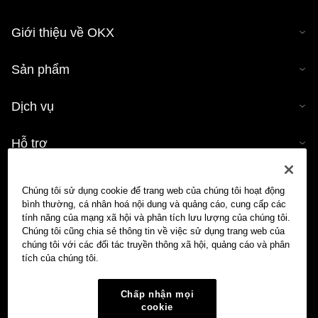
Giới thiệu về OKX
Sản phẩm
Dịch vụ
Hỗ trợ
Mua tiền mã hóa
Chúng tôi sử dụng cookie để trang web của chúng tôi hoạt động
bình thường, cá nhân hoá nội dung và quảng cáo, cung cấp các
Công cụ tính tiền mã hóa
tính năng của mạng xã hội và phân tích lưu lượng của chúng tôi.
Chúng tôi cũng chia sẻ thông tin về việc sử dụng trang web của
chúng tôi với các đối tác truyền thông xã hội, quảng cáo và phân
Giao dịch
tích của chúng tôi.
Chấp nhận mọi
cookie