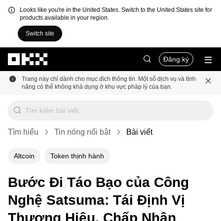
Looks like you're in the United States. Switch to the United States site for
products available in your region.
Switch site
Chuyển đến nội dung chính
Đăng ký
Trang này chỉ dành cho mục đích thông tin. Một số dịch vụ và tính
năng có thể không khả dụng ở khu vực pháp lý của bạn.
Tìm hiểu
Tin nóng nổi bật
Bài viết
Altcoin
Token thịnh hành
Bước Đi Táo Bạo của Công
Nghệ Satsuma: Tái Định Vị
Thương Hiệu, Chấp Nhận