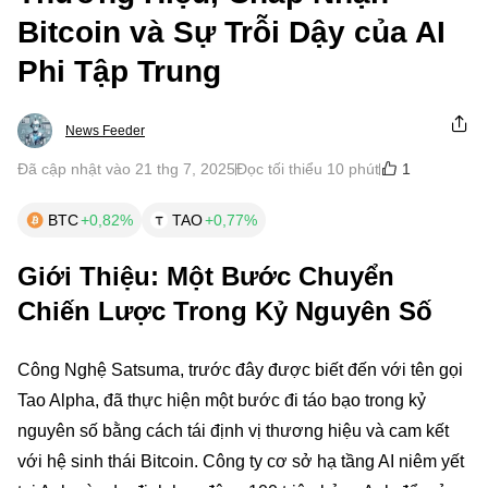
Bitcoin và Sự Trỗi Dậy của AI
Phi Tập Trung
News Feeder
1
Đã cập nhật vào 21 thg 7, 2025
Đọc tối thiểu 10 phút
BTC
+0,82%
TAO
+0,77%
Giới Thiệu: Một Bước Chuyển
Chiến Lược Trong Kỷ Nguyên Số
Công Nghệ Satsuma, trước đây được biết đến với tên gọi
Tao Alpha, đã thực hiện một bước đi táo bạo trong kỷ
nguyên số bằng cách tái định vị thương hiệu và cam kết
với hệ sinh thái Bitcoin. Công ty cơ sở hạ tầng AI niêm yết