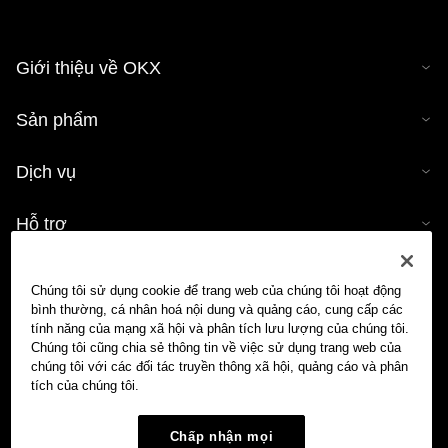
Giới thiệu về OKX
Sản phẩm
Dịch vụ
Hỗ trợ
Mua tiền mã hóa
Chúng tôi sử dụng cookie để trang web của chúng tôi hoạt động
bình thường, cá nhân hoá nội dung và quảng cáo, cung cấp các
Công cụ tính tiền mã hóa
tính năng của mạng xã hội và phân tích lưu lượng của chúng tôi.
Chúng tôi cũng chia sẻ thông tin về việc sử dụng trang web của
chúng tôi với các đối tác truyền thông xã hội, quảng cáo và phân
Giao dịch
tích của chúng tôi.
Chấp nhận mọi