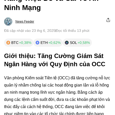
Ninh Mạng
News Feeder
Đã cập nhật vào 23 thg 6, 2025
Đọc tối thiểu 13 phút
BTC
+0,38%
ETH
+0,62%
SOL
+0,58%
Giới thiệu: Tăng Cường Giám Sát
Ngân Hàng với Quy Định của OCC
Văn phòng Kiểm soát Tiền tệ (OCC) đã tăng cường nỗ lực
quản lý nhằm chống lại các hoạt động gian lận và lỗ hổng
an ninh mạng trong lĩnh vực ngân hàng. Bằng cách áp
dụng các lệnh cấm suốt đời, đưa ra các khoản phạt lớn và
thúc đẩy cải cách hệ thống, OCC đang làm việc để khôi
phục niềm tin vào các tổ chức tài chính được liên bang