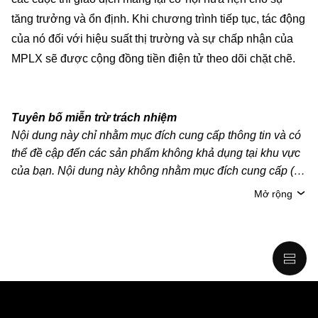
tăng trưởng và ổn định. Khi chương trình tiếp tục, tác động
của nó đối với hiệu suất thị trường và sự chấp nhận của
MPLX sẽ được cộng đồng tiền điện tử theo dõi chặt chẽ.
Tuyên bố miễn trừ trách nhiệm
Nội dung này chỉ nhằm mục đích cung cấp thông tin và có
thể đề cập đến các sản phẩm không khả dụng tại khu vực
của bạn. Nội dung này không nhằm mục đích cung cấp (i)
lời khuyên hoặc khuyến nghị đầu tư; (ii) đề nghị hoặc chào
Mở rộng
mời mua, bán hoặc nắm giữ crypto/tài sản kỹ thuật số;
hoặc (iii) tư vấn tài chính, kế toán, pháp lý hoặc thuế. Tài
sản kỹ thuật số/crypto, bao gồm cả stablecoin, có mức độ
rủi ro cao và có thể biến động mạnh. Bạn nên cân nhắc kỹ
xem việc giao dịch hoặc nắm giữ crypto/tài sản kỹ thuật số
có phù hợp với bạn hay không, dựa trên tình hình tài chính
của mình. Vui lòng tham khảo ý kiến của chuyên gia pháp