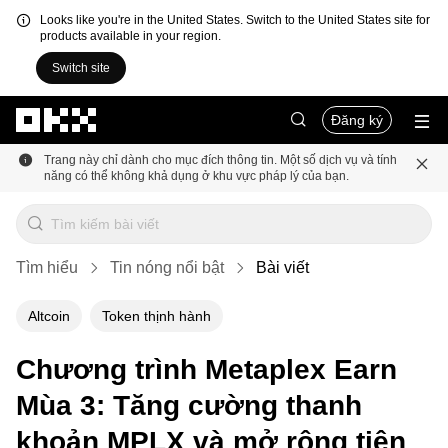
Looks like you're in the United States. Switch to the United States site for
products available in your region.
Switch site
Chuyển đến nội dung chính
Đăng ký
Trang này chỉ dành cho mục đích thông tin. Một số dịch vụ và tính
năng có thể không khả dụng ở khu vực pháp lý của bạn.
Tìm hiểu
Tin nóng nổi bật
Bài viết
Altcoin
Token thịnh hành
Chương trình Metaplex Earn
Mùa 3: Tăng cường thanh
khoản MPLX và mở rộng tiện