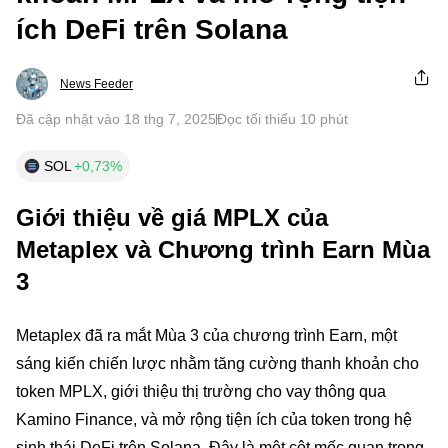
ích DeFi trên Solana
News Feeder
Đã cập nhật vào 18 thg 7, 2025
Đọc tối thiểu 10 phút
SOL
+0,73%
Giới thiệu về giá MPLX của
Metaplex và Chương trình Earn Mùa
3
Metaplex đã ra mắt Mùa 3 của chương trình Earn, một
sáng kiến chiến lược nhằm tăng cường thanh khoản cho
token MPLX, giới thiệu thị trường cho vay thông qua
Kamino Finance, và mở rộng tiện ích của token trong hệ
sinh thái DeFi trên Solana. Đây là một cột mốc quan trọng