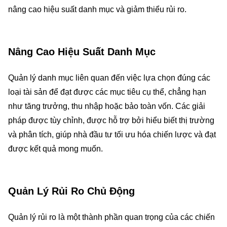
nâng cao hiệu suất danh mục và giảm thiểu rủi ro.
Nâng Cao Hiệu Suất Danh Mục
Quản lý danh mục liên quan đến việc lựa chọn đúng các
loại tài sản để đạt được các mục tiêu cụ thể, chẳng hạn
như tăng trưởng, thu nhập hoặc bảo toàn vốn. Các giải
pháp được tùy chỉnh, được hỗ trợ bởi hiểu biết thị trường
và phân tích, giúp nhà đầu tư tối ưu hóa chiến lược và đạt
được kết quả mong muốn.
Quản Lý Rủi Ro Chủ Động
Quản lý rủi ro là một thành phần quan trọng của các chiến