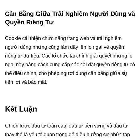
Cân Bằng Giữa Trải Nghiệm Người Dùng và
Quyền Riêng Tư
Cookie cải thiện chức năng trang web và trải nghiệm
người dùng nhưng cũng làm dấy lên lo ngại về quyền
riêng tư dữ liệu. Các tổ chức tài chính giải quyết những lo
ngại này bằng cách cung cấp các cài đặt quyền riêng tư có
thể điều chỉnh, cho phép người dùng cân bằng giữa sự
tiện lợi và bảo mật.
Kết Luận
Chiến lược đầu tư toàn cầu, đầu tư bền vững và đầu tư
thay thế là yếu tố quan trọng để điều hướng sự phức tạp