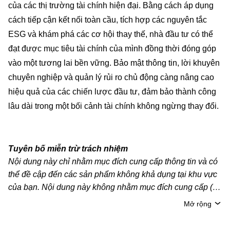
của các thị trường tài chính hiện đại. Bằng cách áp dụng
cách tiếp cận kết nối toàn cầu, tích hợp các nguyên tắc
ESG và khám phá các cơ hội thay thế, nhà đầu tư có thể
đạt được mục tiêu tài chính của mình đồng thời đóng góp
vào một tương lai bền vững. Bảo mật thông tin, lời khuyên
chuyên nghiệp và quản lý rủi ro chủ động càng nâng cao
hiệu quả của các chiến lược đầu tư, đảm bảo thành công
lâu dài trong một bối cảnh tài chính không ngừng thay đổi.
Tuyên bố miễn trừ trách nhiệm
Nội dung này chỉ nhằm mục đích cung cấp thông tin và có
thể đề cập đến các sản phẩm không khả dụng tại khu vực
của bạn. Nội dung này không nhằm mục đích cung cấp (i)
lời khuyên hoặc khuyến nghị đầu tư; (ii) đề nghị hoặc chào
Mở rộng
mời mua, bán hoặc nắm giữ crypto/tài sản kỹ thuật số;
hoặc (iii) tư vấn tài chính, kế toán, pháp lý hoặc thuế. Tài