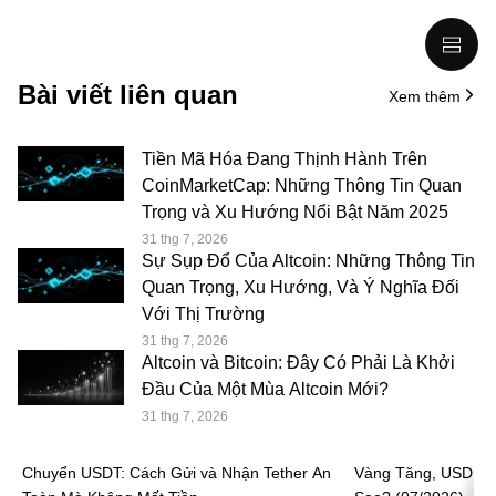
sản kỹ thuật số/crypto, bao gồm cả stablecoin, có mức độ
rủi ro cao và có thể biến động mạnh. Bạn nên cân nhắc kỹ
xem việc giao dịch hoặc nắm giữ crypto/tài sản kỹ thuật số
Bài viết liên quan
Xem thêm
có phù hợp với bạn hay không, dựa trên tình hình tài chính
của mình. Vui lòng tham khảo ý kiến của chuyên gia pháp
lý/thuế/đầu tư để được giải đáp câu hỏi về tình hình cụ thể
Tiền Mã Hóa Đang Thịnh Hành Trên
của bản thân. Thông tin (bao gồm dữ liệu thị trường và
CoinMarketCap: Những Thông Tin Quan
thông tin thống kê, nếu có) trong bài viết này chỉ mang tính
Trọng và Xu Hướng Nổi Bật Năm 2025
chất thông tin chung. Mặc dù đã thực hiện mọi biện pháp
31 thg 7, 2026
Sự Sụp Đổ Của Altcoin: Những Thông Tin
cẩn thận hợp lý khi chuẩn bị dữ liệu và biểu đồ này, chúng
Quan Trọng, Xu Hướng, Và Ý Nghĩa Đối
tôi không chịu trách nhiệm về bất kỳ sai sót thực tế hoặc
Với Thị Trường
thiếu sót nào trong tài liệu này.
31 thg 7, 2026
Altcoin và Bitcoin: Đây Có Phải Là Khởi
© 2025 OKX. Bài viết này có thể được sao chép hoặc
Đầu Của Một Mùa Altcoin Mới?
phân phối toàn bộ, hoặc trích dẫn các đoạn không quá 100
31 thg 7, 2026
từ, miễn là không sử dụng cho mục đích thương mại. Mọi
bản sao hoặc phân phối toàn bộ bài viết phải ghi rõ: “Bài
Chuyển USDT: Cách Gửi và Nhận Tether An
Vàng Tăng, USD Gi
viết này thuộc bản quyền © 2025 OKX và được sử dụng có