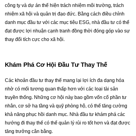
công ty và dự án thể hiện trách nhiệm môi trường, trách
nhiệm xã hội và quản trị đạo đức. Bằng cách điều chỉnh
danh mục đầu tư với các mục tiêu ESG, nhà đầu tư có thể
đạt được lợi nhuận cạnh tranh đồng thời đóng góp vào sự
thay đổi tích cực cho xã hội.
Khám Phá Cơ Hội Đầu Tư Thay Thế
Các khoản đầu tư thay thế mang lại lợi ích đa dạng hóa
nhờ có mối tương quan thấp hơn với các loại tài sản
truyền thống. Những cơ hội này bao gồm vốn cổ phần tư
nhân, cơ sở hạ tầng và quỹ phòng hộ, có thể tăng cường
khả năng phục hồi danh mục. Nhà đầu tư khám phá các
hướng đi thay thế có thể quản lý rủi ro tốt hơn và đạt được
tăng trưởng cân bằng.