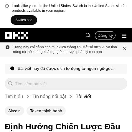
Looks like you're in the United States. Switch to the United States site for
products available in your region.
Switch site
Chuyển đến nội dung chính
Đăng ký
Trang này chỉ dành cho mục đích thông tin. Một số dịch vụ và tính
năng có thể không khả dụng ở khu vực pháp lý của bạn.
Bài viết này đã được dịch tự động từ ngôn ngữ gốc.
Tìm hiểu
Tin nóng nổi bật
Bài viết
Altcoin
Token thịnh hành
Định Hướng Chiến Lược Đầu