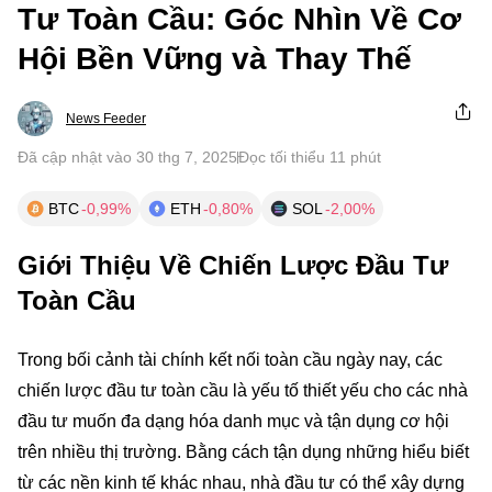
Tư Toàn Cầu: Góc Nhìn Về Cơ
Hội Bền Vững và Thay Thế
News Feeder
Đã cập nhật vào 30 thg 7, 2025
Đọc tối thiểu 11 phút
BTC
-0,99%
ETH
-0,80%
SOL
-2,00%
Giới Thiệu Về Chiến Lược Đầu Tư
Toàn Cầu
Trong bối cảnh tài chính kết nối toàn cầu ngày nay, các
chiến lược đầu tư toàn cầu là yếu tố thiết yếu cho các nhà
đầu tư muốn đa dạng hóa danh mục và tận dụng cơ hội
trên nhiều thị trường. Bằng cách tận dụng những hiểu biết
từ các nền kinh tế khác nhau, nhà đầu tư có thể xây dựng