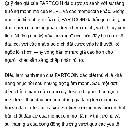
Quỹ đạo giá của FARTCOIN đã được so sánh với sự tăng
trưởng mạnh mẽ của PEPE và các memecoin khác. Giống
như các tiền nhiệm của nó, FARTCOIN đã trải qua các giai
đoạn bơm giá hưng phấn, điều chỉnh mạnh, và tích lũy yên
tĩnh. Những chu kỳ này thường được thúc đẩy bởi cơn sốt
đầu cơ, với các nhà giao dịch đặt cược vào lý thuyết ‘kẻ
ngốc lớn hơn’—hy vọng bán ở mức giá cao hơn cho
người khác sẵn sàng chấp nhận rủi ro.
Điều làm hành trình của FARTCOIN đặc biệt thú vị là khả
năng phục hồi sau những đợt giảm mạnh. Sau một đợt
điều chỉnh mạnh đầu năm nay, token đã phục hồi mạnh
mẽ, được thúc đẩy bởi hoạt động gia tăng trên mạng xã
hội và đầu tư từ các cá voi. Sự kiên cường này làm nổi bật
bản chất đầu cơ của memecoin, nơi tâm lý thị trường và
sự tham gia của cộng đồng thường vượt qua các yếu tố