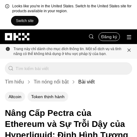
Looks like you're in the United States. Switch to the United States site for
products available in your region.
Switch site
Chuyển đến nội dung chính
Đăng ký
Trang này chỉ dành cho mục đích thông tin. Một số dịch vụ và tính
năng có thể không khả dụng ở khu vực pháp lý của bạn.
Tìm hiểu
Tin nóng nổi bật
Bài viết
Altcoin
Token thịnh hành
Nâng Cấp Pectra của
Ethereum và Sự Trỗi Dậy của
Hyperliquid: Định Hình Tương