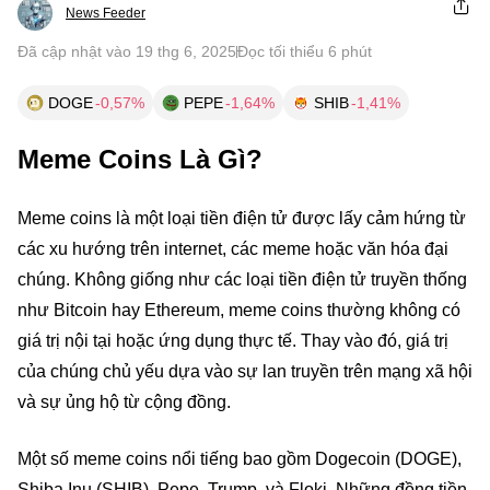
News Feeder
Đã cập nhật vào 19 thg 6, 2025
Đọc tối thiểu 6 phút
DOGE
-0,57%
PEPE
-1,64%
SHIB
-1,41%
Meme Coins Là Gì?
Meme coins là một loại tiền điện tử được lấy cảm hứng từ
các xu hướng trên internet, các meme hoặc văn hóa đại
chúng. Không giống như các loại tiền điện tử truyền thống
như Bitcoin hay Ethereum, meme coins thường không có
giá trị nội tại hoặc ứng dụng thực tế. Thay vào đó, giá trị
của chúng chủ yếu dựa vào sự lan truyền trên mạng xã hội
và sự ủng hộ từ cộng đồng.
Một số meme coins nổi tiếng bao gồm Dogecoin (DOGE),
Shiba Inu (SHIB), Pepe, Trump, và Floki. Những đồng tiền