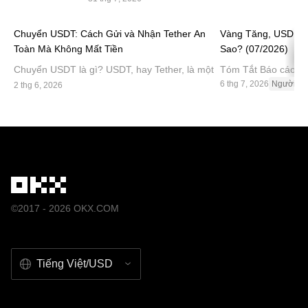
từ, miễn là không sử dụng cho mục đích thương mại. Mọi
bản sao hoặc phân phối toàn bộ bài viết phải ghi rõ: “Bài
Chuyển USDT: Cách Gửi và Nhận Tether An
Vàng Tăng, USD Gi
viết này thuộc bản quyền © 2025 OKX và được sử dụng có
Toàn Mà Không Mất Tiền
Sao? (07/2026)
sự cho phép.” Nếu trích dẫn, vui lòng ghi tên bài viết và
Chuyển USDT là gì? USDT, hay Tether, là một
Tóm Tắt Báo cáo vi
nguồn tham khảo, ví dụ: “Tên bài viết, [tên tác giả nếu có],
trong những stablecoin được sử dụng rộng rãi
Mỹ yếu hơn dự kiến 
6 thg 7, 2026
Người mớ
2 thg 6, 2026
© 2025 OKX.” Một số nội dung có thể được tạo ra hoặc hỗ
nhất trên thị trường tiền điện tử. Được neo giá
tăng lãi suất, giúp 
trợ bởi công cụ trí tuệ nhân tạo (AI). Nghiêm cấm các tác
với đồng đô l
trong tuần đầu thán
phẩm phái sinh hoặc hình thức sử dụng khác đối với bài
viết này.
©2017 - 2026 OKX.COM
Tiếng Việt/USD