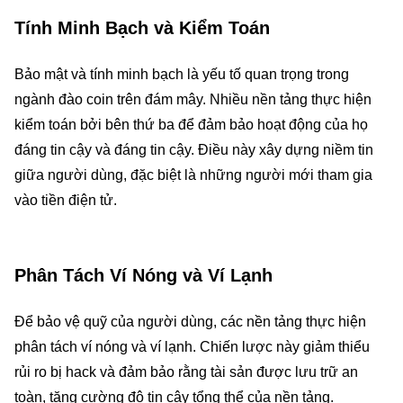
Tính Minh Bạch và Kiểm Toán
Bảo mật và tính minh bạch là yếu tố quan trọng trong
ngành đào coin trên đám mây. Nhiều nền tảng thực hiện
kiểm toán bởi bên thứ ba để đảm bảo hoạt động của họ
đáng tin cậy và đáng tin cậy. Điều này xây dựng niềm tin
giữa người dùng, đặc biệt là những người mới tham gia
vào tiền điện tử.
Phân Tách Ví Nóng và Ví Lạnh
Để bảo vệ quỹ của người dùng, các nền tảng thực hiện
phân tách ví nóng và ví lạnh. Chiến lược này giảm thiểu
rủi ro bị hack và đảm bảo rằng tài sản được lưu trữ an
toàn, tăng cường độ tin cậy tổng thể của nền tảng.