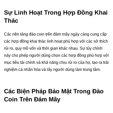
Sự Linh Hoạt Trong Hợp Đồng Khai
Thác
Các nền tảng đào coin trên đám mây ngày càng cung cấp
các hợp đồng khai thác linh hoạt phù hợp với các sở thích
rủi ro, quy mô vốn và thời gian khác nhau. Sự tùy chỉnh
này cho phép người dùng chọn các hợp đồng phù hợp với
mục tiêu tài chính và khả năng chịu rủi ro của họ, tạo ra trải
nghiệm cá nhân hóa và lấy người dùng làm trung tâm.
Các Biện Pháp Bảo Mật Trong Đào
Coin Trên Đám Mây