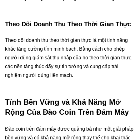
Theo Dõi Doanh Thu Theo Thời Gian Thực
Theo dõi doanh thu theo thời gian thực là một tính năng
khác tăng cường tính minh bạch. Bằng cách cho phép
người dùng giám sát thu nhập của họ theo thời gian thực,
các nền tảng thúc đẩy sự tin tưởng và cung cấp trải
nghiệm người dùng liền mạch.
Tính Bền Vững và Khả Năng Mở
Rộng Của Đào Coin Trên Đám Mây
Đào coin trên đám mây được quảng bá như một giải pháp
bền vững và có khả năng mở rộng thay thế cho khai thác