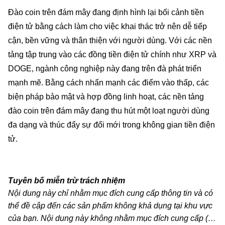
Đào coin trên đám mây đang định hình lại bối cảnh tiền
điện tử bằng cách làm cho việc khai thác trở nên dễ tiếp
cận, bền vững và thân thiện với người dùng. Với các nền
tảng tập trung vào các đồng tiền điện tử chính như XRP và
DOGE, ngành công nghiệp này đang trên đà phát triển
mạnh mẽ. Bằng cách nhấn mạnh các điểm vào thấp, các
biện pháp bảo mật và hợp đồng linh hoạt, các nền tảng
đào coin trên đám mây đang thu hút một loạt người dùng
đa dạng và thúc đẩy sự đổi mới trong không gian tiền điện
tử.
Tuyên bố miễn trừ trách nhiệm
Nội dung này chỉ nhằm mục đích cung cấp thông tin và có
thể đề cập đến các sản phẩm không khả dụng tại khu vực
của bạn. Nội dung này không nhằm mục đích cung cấp (i)