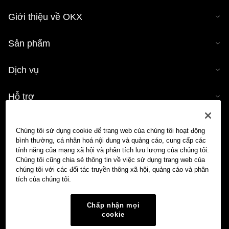
Giới thiệu về OKX
Sản phẩm
Dịch vụ
Hỗ trợ
Mua tiền mã hóa
Chúng tôi sử dụng cookie để trang web của chúng tôi hoạt động
bình thường, cá nhân hoá nội dung và quảng cáo, cung cấp các
Công cụ tính tiền mã hóa
tính năng của mạng xã hội và phân tích lưu lượng của chúng tôi.
Chúng tôi cũng chia sẻ thông tin về việc sử dụng trang web của
chúng tôi với các đối tác truyền thông xã hội, quảng cáo và phân
Giao dịch
tích của chúng tôi.
Chấp nhận mọi
cookie