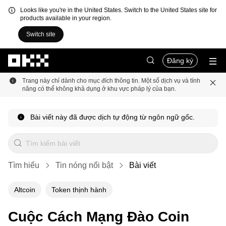
Looks like you're in the United States. Switch to the United States site for
products available in your region.
Switch site
Chuyển đến nội dung chính
Đăng ký
Trang này chỉ dành cho mục đích thông tin. Một số dịch vụ và tính
năng có thể không khả dụng ở khu vực pháp lý của bạn.
Bài viết này đã được dịch tự động từ ngôn ngữ gốc.
Tìm hiểu
Tin nóng nổi bật
Bài viết
Altcoin
Token thịnh hành
Cuộc Cách Mạng Đào Coin