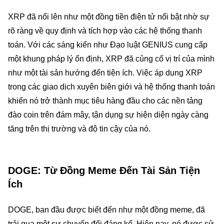
XRP đã nổi lên như một đồng tiền điện tử nổi bật nhờ sự
rõ ràng về quy định và tích hợp vào các hệ thống thanh
toán. Với các sáng kiến như Đạo luật GENIUS cung cấp
một khung pháp lý ổn định, XRP đã củng cố vị trí của mình
như một tài sản hướng đến tiện ích. Việc áp dụng XRP
trong các giao dịch xuyên biên giới và hệ thống thanh toán
khiến nó trở thành mục tiêu hàng đầu cho các nền tảng
đào coin trên đám mây, tận dụng sự hiện diện ngày càng
tăng trên thị trường và độ tin cậy của nó.
DOGE: Từ Đồng Meme Đến Tài Sản Tiện
Ích
DOGE, ban đầu được biết đến như một đồng meme, đã
trải qua một sự chuyển đổi đáng kể. Hiện nay, nó được sử