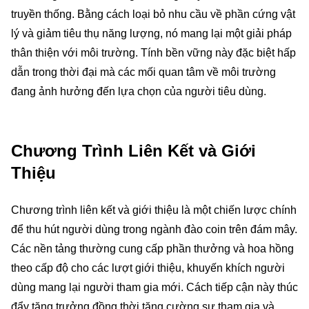
truyền thống. Bằng cách loại bỏ nhu cầu về phần cứng vật
lý và giảm tiêu thụ năng lượng, nó mang lại một giải pháp
thân thiện với môi trường. Tính bền vững này đặc biệt hấp
dẫn trong thời đại mà các mối quan tâm về môi trường
đang ảnh hưởng đến lựa chọn của người tiêu dùng.
Chương Trình Liên Kết và Giới
Thiệu
Chương trình liên kết và giới thiệu là một chiến lược chính
để thu hút người dùng trong ngành đào coin trên đám mây.
Các nền tảng thường cung cấp phần thưởng và hoa hồng
theo cấp độ cho các lượt giới thiệu, khuyến khích người
dùng mang lại người tham gia mới. Cách tiếp cận này thúc
đẩy tăng trưởng đồng thời tăng cường sự tham gia và