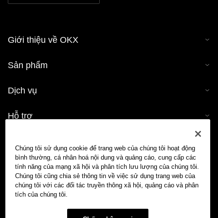
Giới thiệu về OKX
Sản phẩm
Dịch vụ
Hỗ trợ
Mua tiền mã hóa
Chúng tôi sử dụng cookie để trang web của chúng tôi hoạt động
bình thường, cá nhân hoá nội dung và quảng cáo, cung cấp các
Công cụ tính tiền mã hóa
tính năng của mạng xã hội và phân tích lưu lượng của chúng tôi.
Chúng tôi cũng chia sẻ thông tin về việc sử dụng trang web của
chúng tôi với các đối tác truyền thông xã hội, quảng cáo và phân
Giao dịch
tích của chúng tôi.