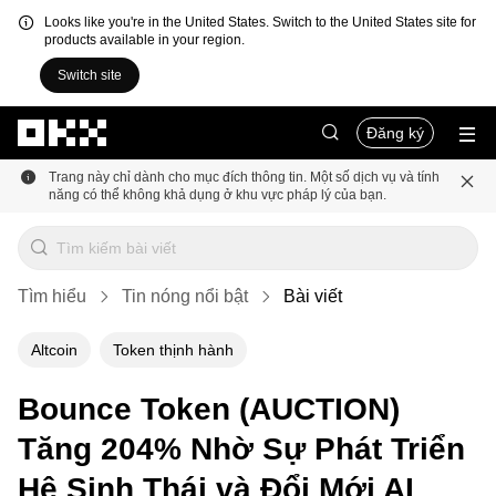
Looks like you're in the United States. Switch to the United States site for
products available in your region.
Switch site
Chuyển đến nội dung chính
Đăng ký
Trang này chỉ dành cho mục đích thông tin. Một số dịch vụ và tính
năng có thể không khả dụng ở khu vực pháp lý của bạn.
Tìm hiểu
Tin nóng nổi bật
Bài viết
Altcoin
Token thịnh hành
Bounce Token (AUCTION)
Tăng 204% Nhờ Sự Phát Triển
Hệ Sinh Thái và Đổi Mới AI