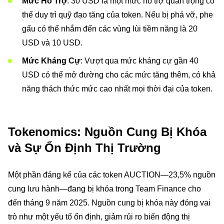
Mức Hỗ Trợ
: 30 USD là một mức hỗ trợ quan trọng có
thể duy trì quỹ đạo tăng của token. Nếu bị phá vỡ, phe
gấu có thể nhắm đến các vùng lùi tiềm năng là 20
USD và 10 USD.
Mức Kháng Cự
: Vượt qua mức kháng cự gần 40
USD có thể mở đường cho các mức tăng thêm, có khả
năng thách thức mức cao nhất mọi thời đại của token.
Tokenomics: Nguồn Cung Bị Khóa
và Sự Ổn Định Thị Trường
Một phần đáng kể của các token AUCTION—23,5% nguồn
cung lưu hành—đang bị khóa trong Team Finance cho
đến tháng 9 năm 2025. Nguồn cung bị khóa này đóng vai
trò như một yếu tố ổn định, giảm rủi ro biến động thị