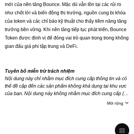
mới của nền tảng Bounce. Mặc dù vẫn tồn tại các rủi ro
như chốt lời và biến động thị trường, nguồn cung bị khóa
của token và các chỉ báo kỹ thuật cho thấy tiềm năng tăng
trưởng bền vững. Khi nền tảng tiếp tục phát triển, Bounce
Token được định vị để đóng vai trò quan trọng trong không
gian đấu giá phi tập trung và DeFi.
Tuyên bố miễn trừ trách nhiệm
Nội dung này chỉ nhằm mục đích cung cấp thông tin và có
thể đề cập đến các sản phẩm không khả dụng tại khu vực
của bạn. Nội dung này không nhằm mục đích cung cấp (i)
lời khuyên hoặc khuyến nghị đầu tư; (ii) đề nghị hoặc chào
Mở rộng
mời mua, bán hoặc nắm giữ crypto/tài sản kỹ thuật số;
hoặc (iii) tư vấn tài chính, kế toán, pháp lý hoặc thuế. Tài
sản kỹ thuật số/crypto, bao gồm cả stablecoin, có mức độ
rủi ro cao và có thể biến động mạnh. Bạn nên cân nhắc kỹ