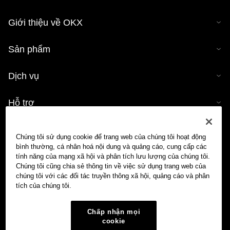
Giới thiệu về OKX
Sản phẩm
Dịch vụ
Hỗ trợ
Mua tiền mã hóa
Chúng tôi sử dụng cookie để trang web của chúng tôi hoạt động
bình thường, cá nhân hoá nội dung và quảng cáo, cung cấp các
Công cụ tính tiền mã hóa
tính năng của mạng xã hội và phân tích lưu lượng của chúng tôi.
Chúng tôi cũng chia sẻ thông tin về việc sử dụng trang web của
chúng tôi với các đối tác truyền thông xã hội, quảng cáo và phân
Giao dịch
tích của chúng tôi.
Chấp nhận mọi
cookie