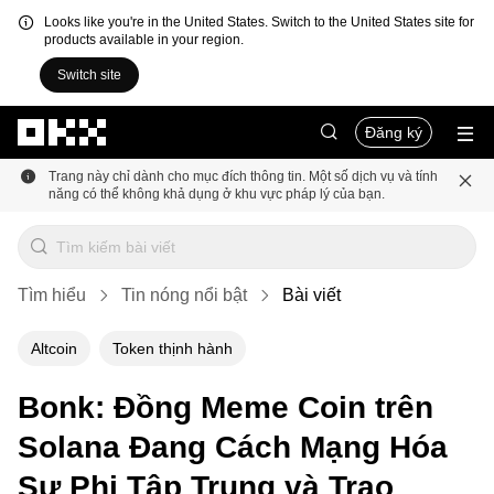
Looks like you're in the United States. Switch to the United States site for
products available in your region.
Switch site
Chuyển đến nội dung chính
Đăng ký
Trang này chỉ dành cho mục đích thông tin. Một số dịch vụ và tính
năng có thể không khả dụng ở khu vực pháp lý của bạn.
Tìm hiểu
Tin nóng nổi bật
Bài viết
Altcoin
Token thịnh hành
Bonk: Đồng Meme Coin trên
Solana Đang Cách Mạng Hóa
Sự Phi Tập Trung và Trao