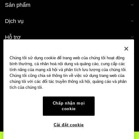
bản sao hoặc phân phối toàn bộ bài viết phải ghi rõ: “Bài
Sản phẩm
viết này thuộc bản quyền © 2025 OKX và được sử dụng có
sự cho phép.” Nếu trích dẫn, vui lòng ghi tên bài viết và
Dịch vụ
nguồn tham khảo, ví dụ: “Tên bài viết, [tên tác giả nếu có],
© 2025 OKX.” Một số nội dung có thể được tạo ra hoặc hỗ
Hỗ trợ
trợ bởi công cụ trí tuệ nhân tạo (AI). Nghiêm cấm các tác
phẩm phái sinh hoặc hình thức sử dụng khác đối với bài
Mua tiền mã hóa
viết này.
Chúng tôi sử dụng cookie để trang web của chúng tôi hoạt động
bình thường, cá nhân hoá nội dung và quảng cáo, cung cấp các
Công cụ tính tiền mã hóa
tính năng của mạng xã hội và phân tích lưu lượng của chúng tôi.
Chúng tôi cũng chia sẻ thông tin về việc sử dụng trang web của
chúng tôi với các đối tác truyền thông xã hội, quảng cáo và phân
Giao dịch
tích của chúng tôi.
Chấp nhận mọi
cookie
Cài đặt cookie
Đăng ký
trên OKX