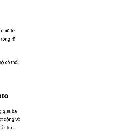
nh mẽ từ
rộng rãi
nó có thể
pto
ng qua ba
ạt động và
 tổ chức