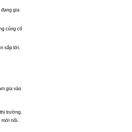
ư đang gia
àng củng cố
n sắp tới.
am gia vào
thị trường.
 mới nổi.