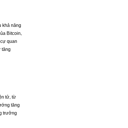
ệu khả năng
ủa Bitcoin,
g cự quan
ự tăng
ện tử, từ
hướng tăng
ng trưởng