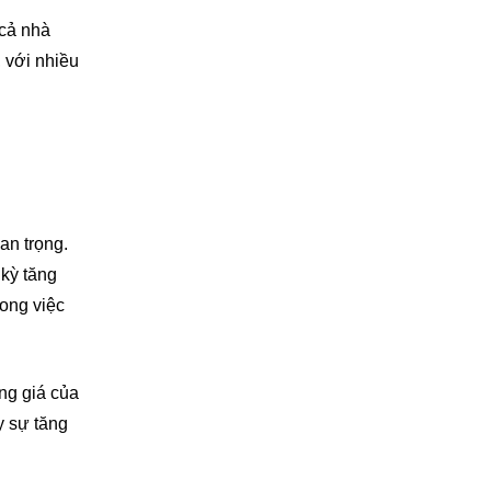
 cả nhà
, với nhiều
an trọng.
 kỳ tăng
rong việc
ng giá của
y sự tăng