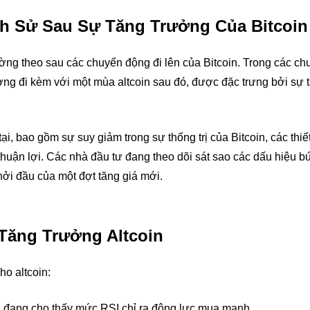
ch Sử Sau Sự Tăng Trưởng Của Bitcoin
ường theo sau các chuyển động đi lên của Bitcoin. Trong các ch
ờng đi kèm với một mùa altcoin sau đó, được đặc trưng bởi sự 
ại, bao gồm sự suy giảm trong sự thống trị của Bitcoin, các thiết
 thuận lợi. Các nhà đầu tư đang theo dõi sát sao các dấu hiệu b
khởi đầu của một đợt tăng giá mới.
Tăng Trưởng Altcoin
ho altcoin:
n đang cho thấy mức RSI chỉ ra động lực mua mạnh.