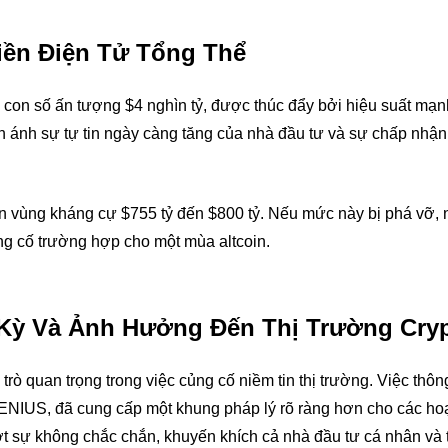
iền Điện Tử Tổng Thể
n con số ấn tượng $4 nghìn tỷ, được thúc đẩy bởi hiệu suất mạ
 ánh sự tự tin ngày càng tăng của nhà đầu tư và sự chấp nhận 
ần vùng kháng cự $755 tỷ đến $800 tỷ. Nếu mức này bị phá vỡ, 
ng cố trường hợp cho một mùa altcoin.
a Kỳ Và Ảnh Hưởng Đến Thị Trường Cry
trò quan trọng trong việc củng cố niềm tin thị trường. Việc thô
 GENIUS, đã cung cấp một khung pháp lý rõ ràng hơn cho các ho
bớt sự không chắc chắn, khuyến khích cả nhà đầu tư cá nhân và