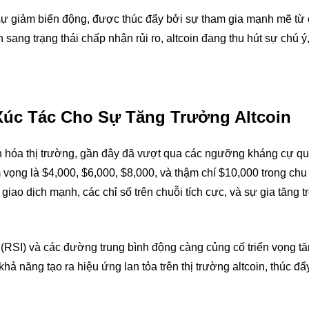
 sự giảm biến động, được thúc đẩy bởi sự tham gia mạnh mẽ từ
 sang trạng thái chấp nhận rủi ro, altcoin đang thu hút sự chú ý
Xúc Tác Cho Sự Tăng Trưởng Altcoin
ốn hóa thị trường, gần đây đã vượt qua các ngưỡng kháng cự qu
 vọng là $4,000, $6,000, $8,000, và thậm chí $10,000 trong chu
iao dịch mạnh, các chỉ số trên chuỗi tích cực, và sự gia tăng t
RSI) và các đường trung bình động càng củng cố triển vọng tă
ả năng tạo ra hiệu ứng lan tỏa trên thị trường altcoin, thúc đẩ