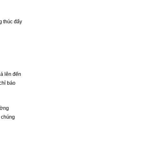
g thúc đẩy
á lên đến
chỉ báo
ường
a chúng