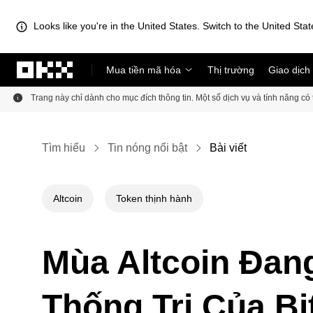
Looks like you're in the United States. Switch to the United Stat
Chuyển đến nội dung chính
Mua tiền mã hóa
Thị trường
Giao dịch
Trang này chỉ dành cho mục đích thông tin. Một số dịch vụ và tính năng c
Tìm hiểu
Tin nóng nổi bật
Bài viết
Altcoin
Token thịnh hành
Mùa Altcoin Đan
Thống Trị Của Bi