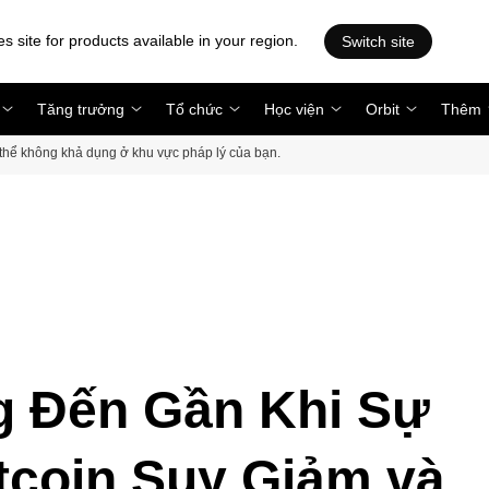
es site for products available in your region.
Switch site
Tăng trưởng
Tổ chức
Học viện
Orbit
Thêm
ó thể không khả dụng ở khu vực pháp lý của bạn.
g Đến Gần Khi Sự
tcoin Suy Giảm và