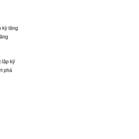
u kỳ tăng
tăng
 lập kỹ
ứt phá