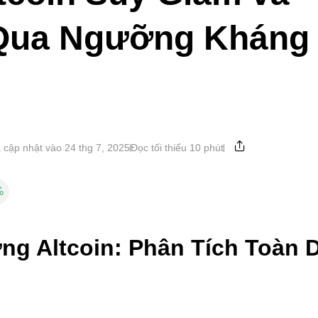
Qua Ngưỡng Kháng
 cập nhật vào 24 thg 7, 2025
Đọc tối thiểu 10 phút
%
ng Altcoin: Phân Tích Toàn 