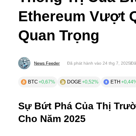
Ethereum Vượt 
Quan Trọng
News Feeder
Đã phát hành vào
24 thg 7, 2025
Đã
BTC
+0,67%
DOGE
+0,52%
ETH
+0,44
Sự Bứt Phá Của Thị Trườ
Cho Năm 2025