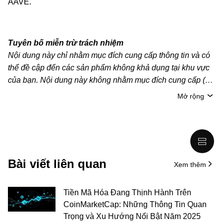
AAVE.
Tuyên bố miễn trừ trách nhiệm
Nội dung này chỉ nhằm mục đích cung cấp thông tin và có
thể đề cập đến các sản phẩm không khả dụng tại khu vực
của bạn. Nội dung này không nhằm mục đích cung cấp (i)
lời khuyên hoặc khuyến nghị đầu tư; (ii) đề nghị hoặc chào
Mở rộng
mời mua, bán hoặc nắm giữ crypto/tài sản kỹ thuật số;
hoặc (iii) tư vấn tài chính, kế toán, pháp lý hoặc thuế. Tài
sản kỹ thuật số/crypto, bao gồm cả stablecoin, có mức độ
rủi ro cao và có thể biến động mạnh. Bạn nên cân nhắc kỹ
xem việc giao dịch hoặc nắm giữ crypto/tài sản kỹ thuật số
Bài viết liên quan
Xem thêm
có phù hợp với bạn hay không, dựa trên tình hình tài chính
của mình. Vui lòng tham khảo ý kiến của chuyên gia pháp
lý/thuế/đầu tư để được giải đáp câu hỏi về tình hình cụ thể
Tiền Mã Hóa Đang Thịnh Hành Trên
của bản thân. Thông tin (bao gồm dữ liệu thị trường và
CoinMarketCap: Những Thông Tin Quan
thông tin thống kê, nếu có) trong bài viết này chỉ mang tính
Trọng và Xu Hướng Nổi Bật Năm 2025