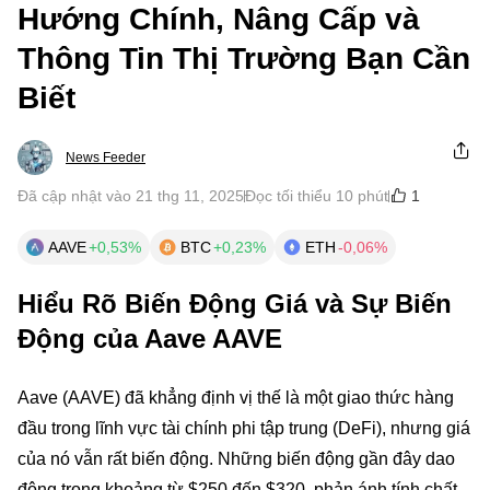
Hướng Chính, Nâng Cấp và
Thông Tin Thị Trường Bạn Cần
Biết
News Feeder
1
Đã cập nhật vào 21 thg 11, 2025
Đọc tối thiểu 10 phút
AAVE
+0,53%
BTC
+0,23%
ETH
-0,06%
Hiểu Rõ Biến Động Giá và Sự Biến
Động của Aave AAVE
Aave (AAVE) đã khẳng định vị thế là một giao thức hàng
đầu trong lĩnh vực tài chính phi tập trung (DeFi), nhưng giá
của nó vẫn rất biến động. Những biến động gần đây dao
động trong khoảng từ $250 đến $320, phản ánh tính chất