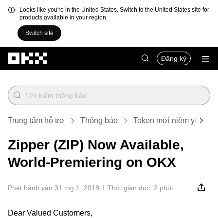
Looks like you're in the United States. Switch to the United States site for
products available in your region.
Switch site
Chuyển đến nội dung chính
Đăng ký
Trung tâm hỗ trợ
Thông báo
Token mới niêm yết
Zipper (ZIP) Now Available,
World-Premiering on OKX
Phát hành vào 31 thg 1, 2018
Thời gian đọc: 2 phút
Dear Valued Customers,