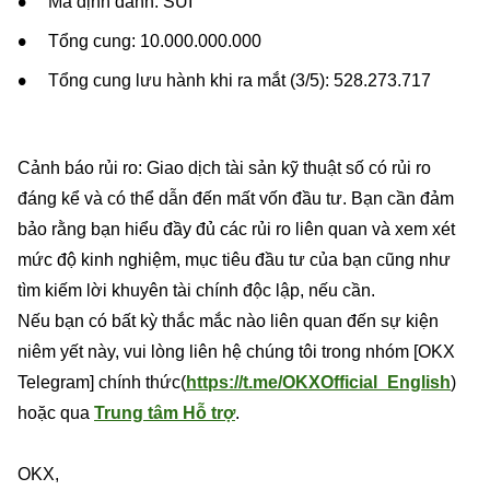
Mã định danh: SUI
Tổng cung: 10.000.000.000
Tổng cung lưu hành khi ra mắt (3/5): 528.273.717
Cảnh báo rủi ro: Giao dịch tài sản kỹ thuật số có rủi ro
đáng kể và có thể dẫn đến mất vốn đầu tư. Bạn cần đảm
bảo rằng bạn hiểu đầy đủ các rủi ro liên quan và xem xét
mức độ kinh nghiệm, mục tiêu đầu tư của bạn cũng như
tìm kiếm lời khuyên tài chính độc lập, nếu cần.
Nếu bạn có bất kỳ thắc mắc nào liên quan đến sự kiện
niêm yết này, vui lòng liên hệ chúng tôi trong nhóm [OKX
Telegram] chính thức(
https://t.me/OKXOfficial_English
)
hoặc qua
Trung tâm Hỗ trợ
.
OKX,