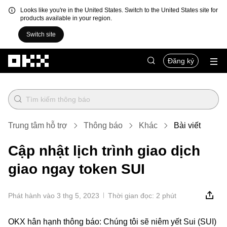
Looks like you're in the United States. Switch to the United States site for
products available in your region.
Switch site
Chuyển đến nội dung chính
Đăng ký
Trung tâm hỗ trợ
Thông báo
Khác
Bài viết
Cập nhật lịch trình giao dịch
giao ngay token SUI
Phát hành vào 3 thg 5, 2023
Thời gian đọc: 2 phút
OKX hân hạnh thông báo: Chúng tôi sẽ niêm yết Sui (SUI)