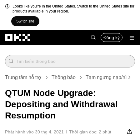
Looks like you're in the United States. Switch to the United States site for
products available in your region.
Switch site
Chuyển đến nội dung chính
Đăng ký
Trung tâm hỗ trợ
Thông báo
Tạm ngưng nạp/rút
QTUM Node Upgrade:
Depositing and Withdrawal
Resumption
Phát hành vào 30 thg 4, 2021
Thời gian đọc: 2 phút