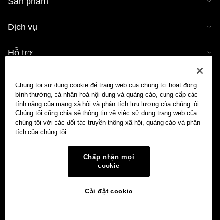
Sản phẩm
Dịch vụ
Hỗ trợ
Mua tiền mã hóa
Chúng tôi sử dụng cookie để trang web của chúng tôi hoạt động
bình thường, cá nhân hoá nội dung và quảng cáo, cung cấp các
Công cụ tính tiền mã hóa
tính năng của mạng xã hội và phân tích lưu lượng của chúng tôi.
Chúng tôi cũng chia sẻ thông tin về việc sử dụng trang web của
chúng tôi với các đối tác truyền thông xã hội, quảng cáo và phân
Giao dịch
tích của chúng tôi.
Chấp nhận mọi
cookie
Cài đặt cookie