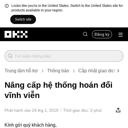
Looks like you're in the United States. Switch to the United States site for
products available in your region.
Switch site
Chuyển đến nội dung chính
Đăng ký
Trung tâm hỗ trợ
Thông báo
Cập nhật giao dịch
B
Nâng cấp hệ thống hoán đổi
vĩnh viễn
Phát hành vào 24 thg 1, 2019
Thời gian đọc: 2 phút
Kính gửi quý khách hàng,