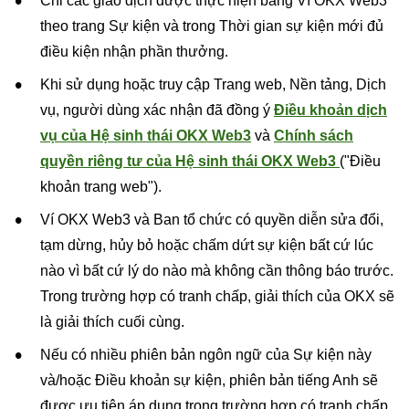
Chỉ các giao dịch được thực hiện bằng Ví OKX Web3
theo trang Sự kiện và trong Thời gian sự kiện mới đủ
điều kiện nhận phần thưởng.
Khi sử dụng hoặc truy cập Trang web, Nền tảng, Dịch
vụ, người dùng xác nhận đã đồng ý
Điều khoản dịch
vụ của Hệ sinh thái OKX Web3
và
Chính sách
quyền riêng tư của Hệ sinh thái OKX Web3
("Điều
khoản trang web").
Ví OKX Web3 và Ban tổ chức có quyền diễn sửa đổi,
tạm dừng, hủy bỏ hoặc chấm dứt sự kiện bất cứ lúc
nào vì bất cứ lý do nào mà không cần thông báo trước.
Trong trường hợp có tranh chấp, giải thích của OKX sẽ
là giải thích cuối cùng.
Nếu có nhiều phiên bản ngôn ngữ của Sự kiện này
và/hoặc Điều khoản sự kiện, phiên bản tiếng Anh sẽ
được ưu tiên áp dụng trong trường hợp có tranh chấp.