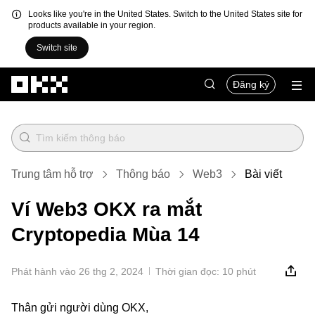
Looks like you're in the United States. Switch to the United States site for
products available in your region.
Switch site
Chuyển đến nội dung chính
Đăng ký
Trung tâm hỗ trợ
Thông báo
Web3
Bài viết
Ví Web3 OKX ra mắt
Cryptopedia Mùa 14
Phát hành vào 26 thg 2, 2024
Thời gian đọc: 10 phút
Thân gửi người dùng OKX,