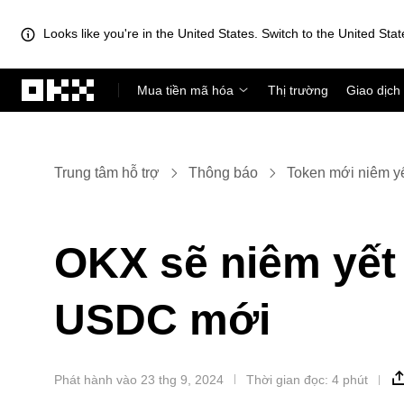
Looks like you're in the United States. Switch to the United Stat
Chuyển đến nội dung chính
Mua tiền mã hóa
Thị trường
Giao dịch
Trung tâm hỗ trợ
Thông báo
Token mới niêm y
OKX sẽ niêm yết 
USDC mới
Phát hành vào 23 thg 9, 2024
Thời gian đọc: 4 phút