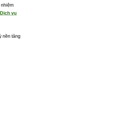
h nhiệm
 Dịch vụ
ỳ nền tảng