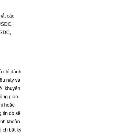
mắt các
USDC,
SDC,
và chỉ dành
iệu này và
lời khuyên
động giao
hị hoặc
 tin đó sẽ
hanh khoản
dịch bất kỳ