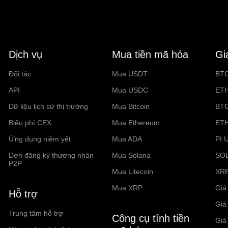
Dịch vụ
Mua tiền mã hóa
Gi
Đối tác
Mua USDT
BT
API
Mua USDC
ET
Dữ liệu lịch sử thị trường
Mua Bitcoin
BT
Biểu phí CEX
Mua Ethereum
ET
Ứng dụng niêm yết
Mua ADA
PI 
Đơn đăng ký thương nhân
Mua Solana
SO
P2P
Mua Litecoin
XR
Mua XRP
Giá 
Hỗ trợ
Giá
Trung tâm hỗ trợ
Công cụ tính tiền
Giá