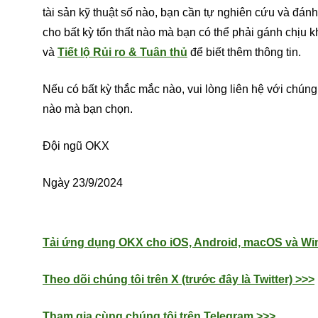
tài sản kỹ thuật số nào, bạn cần tự nghiên cứu và đán
cho bất kỳ tổn thất nào mà bạn có thể phải gánh chịu kh
và
Tiết lộ Rủi ro & Tuân thủ
để biết thêm thông tin.
Nếu có bất kỳ thắc mắc nào, vui lòng liên hệ với chúng
nào mà bạn chọn.
Đội ngũ OKX
Ngày 23/9/2024
Tải ứng dụng OKX cho iOS, Android, macOS và W
Theo dõi chúng tôi trên X (trước đây là Twitter) >>>
Tham gia cùng chúng tôi trên Telegram >>>