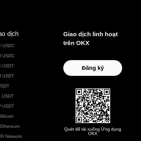
ao dịch
Giao dịch linh hoạt
trên OKX
C USDC
H USDC
C USDT
Đăng ký
H USDT
USDT
L USDT
P USDT
Bitcoin
 Ethereum
Quét để tải xuống Ứng dụng
OKX
 Pi Network