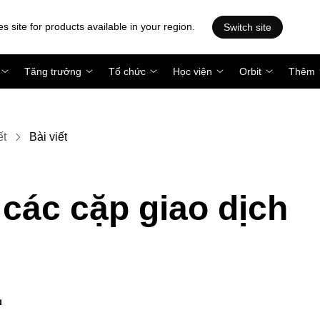
es site for products available in your region.
Switch site
Tăng trưởng
Tổ chức
Học viện
Orbit
Thêm
ết
Bài viết
các cặp giao dịch