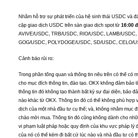
Nhằm hỗ trợ sự phát triển của hệ sinh thái USDC và 
cặp giao dịch USDC trên sàn giao dịch spot từ
16:00 đ
AVIVE/USDC, TRB/USDC, RIO/USDC, LAMB/USDC
GOG/USDC, POLYDOGE/USDC, SD/USDC, CELO/U
Cảnh báo rủi ro:
Trong phần tổng quan và thông tin nêu trên có thể có m
cho mục đích thông tin, đào tạo. OKX không đảm bảo tín
thông tin đó không tạo thành bất kỳ sự đại diện, bảo đ
nào khác từ OKX. Thông tin đó có thể không phù hợp v
dịch của một nhà đầu tư cụ thể; và, không nhằm mục đ
chào mời mua. Thông tin đó cũng không dành cho những
vi phạm luật pháp hoặc quy định của khu vực pháp lý đ
của nó có thể kém đi bất cứ lúc nào và nhà đầu tư có th