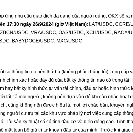
đáp ứng nhu cầu giao dịch đa dạng của người dùng, OKX sẽ ra 
ến 17:30 ngày 26/9/2024 (giờ Việt Nam)
: LAT/USDC, CORE/
, ZBCN/USDC, VRA/USDC, OAS/USDC, XCH/USDC, RACA/U
SDC, BABYDOGE/USDC, MXC/USDC.
ột số thông tin do bên thứ ba (không phải chúng tôi) cung cấp 
h chính xác hoặc đầy đủ của bất kỳ thông tin nào có trong tài l
ảm hay bất kỳ hình thức tư vấn tài chính, đầu tư hoặc hình thức 
ới tất cả mọi người; không nên dựa vào đó khi cân nhắc hoạt 
ích, cũng không nên được hiểu là, một lời chào bán, khuyến ng
 người cư trú tại các khu vực pháp lý nơi việc cung cấp thông
ó. Tài sản kỹ thuật số có tính đầu cơ và biến động cao. Tính t
ể mất toàn bộ giá trị từ khoản đầu tư của mình. Trước khi giao 