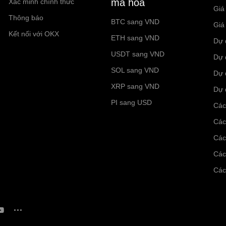
mã hóa
Xác minh chính thức
Giá
Thông báo
BTC sang VND
Giá
Kết nối với OKX
ETH sang VND
Dự 
USDT sang VND
Dự 
SOL sang VND
Dự 
XRP sang VND
Dự 
PI sang USD
Các
Các
Các
Các
Các