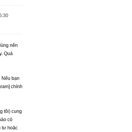
5:30
 dùng nên
y. Quá
t. Nếu bạn
gram] chính
g tôi) cung
nào có
u tư hoặc