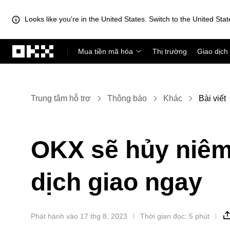
Looks like you're in the United States. Switch to the United Stat
Chuyển đến nội dung chính
Mua tiền mã hóa
Thị trường
Giao dịch
Trung tâm hỗ trợ
Thông báo
Khác
Bài viết
OKX sẽ hủy niêm
dịch giao ngay
Phát hành vào 17 thg 8, 2023
Thời gian đọc: 5 phút