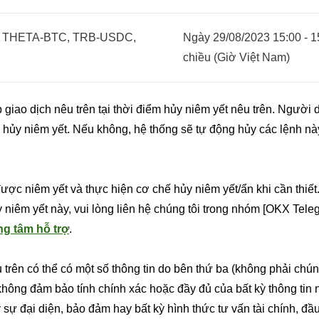
 THETA-BTC, TRB-USDC,
Ngày 29/08/2023 15:00 - 1
chiều (Giờ Việt Nam)
 giao dịch nêu trên tại thời điểm hủy niêm yết nêu trên. Người
i hủy niêm yết. Nếu không, hệ thống sẽ tự động hủy các lệnh nà
 được niêm yết và thực hiện cơ chế hủy niêm yết/ẩn khi cần thiế
 niêm yết này, vui lòng liên hệ chúng tôi trong nhóm [OKX Tele
ng tâm hỗ trợ
.
 trên có thể có một số thông tin do bên thứ ba (không phải chún
không đảm bảo tính chính xác hoặc đầy đủ của bất kỳ thông tin 
kỳ sự đại diện, bảo đảm hay bất kỳ hình thức tư vấn tài chính, đầ