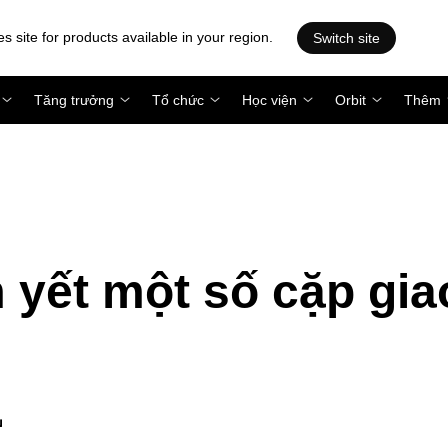
es site for products available in your region.
Switch site
Tăng trưởng
Tổ chức
Học viện
Orbit
Thêm
 yết một số cặp gia