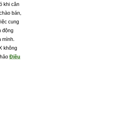
ó khi cân
 chào bán,
việc cung
ến động
a mình.
KX không
 khảo
Điều