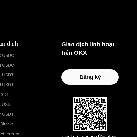
ao dịch
Giao dịch linh hoạt
trên OKX
C USDC
H USDC
C USDT
Đăng ký
H USDT
USDT
L USDT
P USDT
Bitcoin
 Ethereum
Quét để tải xuống Ứng dụng