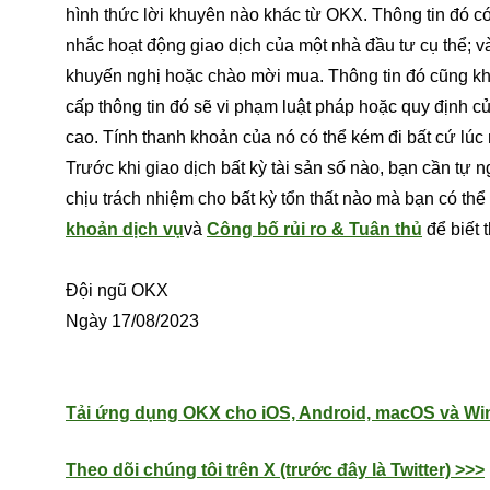
hình thức lời khuyên nào khác từ OKX. Thông tin đó c
nhắc hoạt động giao dịch của một nhà đầu tư cụ thể; 
khuyến nghị hoặc chào mời mua. Thông tin đó cũng kh
cấp thông tin đó sẽ vi phạm luật pháp hoặc quy định củ
cao. Tính thanh khoản của nó có thể kém đi bất cứ lúc 
Trước khi giao dịch bất kỳ tài sản số nào, bạn cần tự
chịu trách nhiệm cho bất kỳ tổn thất nào mà bạn có thể 
khoản dịch vụ
và
Công bố rủi ro & Tuân thủ
để biết 
Đội ngũ OKX
Ngày 17/08/2023
Tải ứng dụng OKX cho iOS, Android, macOS và W
Theo dõi chúng tôi trên X (trước đây là Twitter) >>>