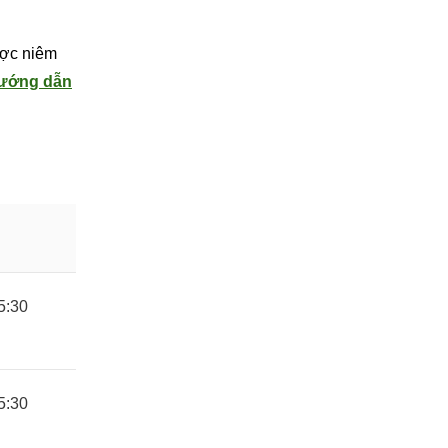
được niêm
ướng dẫn
5:30
5:30