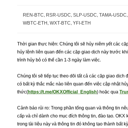
REN-BTC, RSR-USDC, SLP-USDC, TAMA-USDC,
WBTC-ETH, WXT-BTC, YFI-ETH
Thời gian thực hiện: Chúng tôi sẽ hủy niêm yết các cặp
hủy lệnh liên quan đến các cặp giao dịch này trước kh
trình hủy bỏ có thể cần 1-3 ngày làm việc.
Chúng tôi sẽ tiếp tục theo dõi tất cả các cặp giao dịch
có bất kỳ thắc mắc nào liên quan đến việc cập nhật hủy
thức(
https://t.me/OKXOfficial_English
) hoặc qua
Tru
Cảnh báo rủi ro: Trong phần tổng quan và thông tin nêu
cấp và chỉ dành cho mục đích thông tin, đào tạo. OKX 
trong tài liệu này và thông tin đó không tạo thành bất 