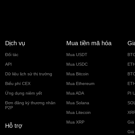
Dịch vụ
Mua tiền mã hóa
Gi
Đối tác
Mua USDT
BT
API
Mua USDC
ET
Dữ liệu lịch sử thị trường
Mua Bitcoin
BT
Biểu phí CEX
Mua Ethereum
ET
Ứng dụng niêm yết
Mua ADA
PI 
Đơn đăng ký thương nhân
Mua Solana
SO
P2P
Mua Litecoin
XR
Mua XRP
Giá 
Hỗ trợ
Giá