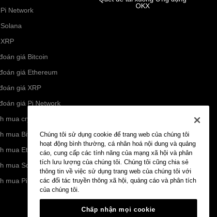
OKX
 Pi Network
 Solana
 XRP
đoán giá Bitcoin
đoán giá Ethereum
đoán giá XRP
đoán giá Pi Network
h mua crypto
h mua Bitcoin
Chúng tôi sử dụng cookie để trang web của chúng tôi
hoạt động bình thường, cá nhân hoá nội dung và quảng
h mua Ethereum
cáo, cung cấp các tính năng của mạng xã hội và phân
tích lưu lượng của chúng tôi. Chúng tôi cũng chia sẻ
h mua Solana
thông tin về việc sử dụng trang web của chúng tôi với
h mua Pi Network
các đối tác truyền thông xã hội, quảng cáo và phân tích
của chúng tôi.
Chấp nhận mọi cookie