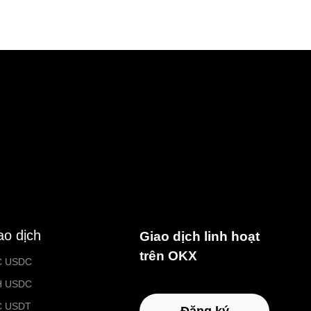
ao dịch
Giao dịch linh hoạt
trên OKX
C USDC
H USDC
C USDT