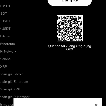
Đăng ký
H USDT
USDT
L USDT
P USDT
Bitcoin
 Ethereum
Quét để tải xuống Ứng dụng
OKX
 Pi Network
 Solana
 XRP
đoán giá Bitcoin
đoán giá Ethereum
đoán giá XRP
đoán giá Pi Network
h mua crypto