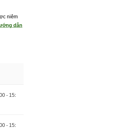
được niêm
ướng dẫn
00 - 15:
00 - 15: