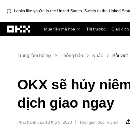
Looks like you're in the United States. Switch to the United Stat
Chuyển đến nội dung chính
Mua tiền mã hóa
Thị trường
Giao dịch
Trung tâm hỗ trợ
Thông báo
Khác
Bài viết
OKX sẽ hủy niêm
dịch giao ngay
Phát hành vào 13 thg 9, 2023
Thời gian đọc: 6 phút