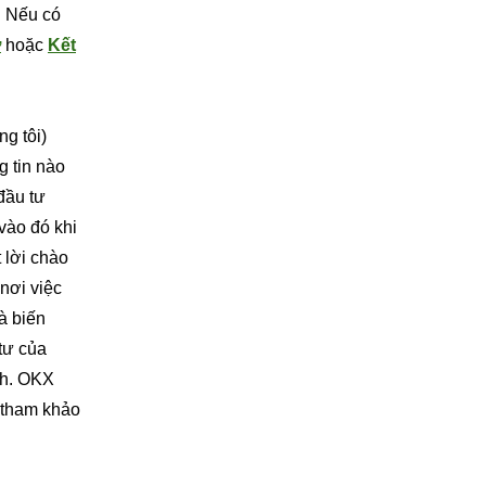
. Nếu có
ợ
hoặc
Kết
ng tôi)
g tin nào
 đầu tư
vào đó khi
 lời chào
nơi việc
à biến
 tư của
nh. OKX
g tham khảo