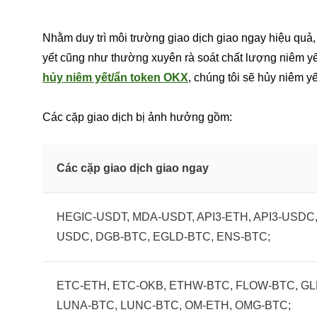
Nhằm duy trì môi trường giao dịch giao ngay hiệu quả, 
yết cũng như thường xuyên rà soát chất lượng niêm y
hủy niêm yết/ẩn token OKX
, chúng tôi sẽ hủy niêm y
Các cặp giao dịch bị ảnh hưởng gồm:
Các cặp giao dịch giao ngay
HEGIC-USDT, MDA-USDT, API3-ETH, API3-USDC,
USDC, DGB-BTC, EGLD-BTC, ENS-BTC;
ETC-ETH, ETC-OKB, ETHW-BTC, FLOW-BTC, GL
LUNA-BTC, LUNC-BTC, OM-ETH, OMG-BTC;