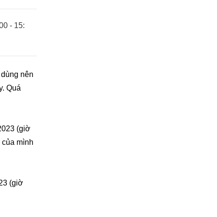
00 - 15:
i dùng nên
y. Quá
2023 (giờ
n của mình
23 (giờ