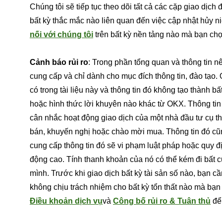
Chúng tôi sẽ tiếp tục theo dõi tất cả các cặp giao dịch
bất kỳ thắc mắc nào liên quan đến việc cập nhật hủy ni
nối với chúng tôi
trên bất kỳ nền tảng nào mà bạn chọ
Cảnh báo rủi ro
: Trong phần tổng quan và thông tin nê
cung cấp và chỉ dành cho mục đích thông tin, đào tạo.
có trong tài liệu này và thông tin đó không tạo thành bấ
hoặc hình thức lời khuyên nào khác từ OKX. Thông tin
cân nhắc hoạt động giao dịch của một nhà đầu tư cụ t
bán, khuyến nghị hoặc chào mời mua. Thông tin đó cũn
cung cấp thông tin đó sẽ vi phạm luật pháp hoặc quy đị
động cao. Tính thanh khoản của nó có thể kém đi bất cứ
mình. Trước khi giao dịch bất kỳ tài sản số nào, bạn 
không chịu trách nhiệm cho bất kỳ tổn thất nào mà bạn c
Điều khoản dịch vụ
và
Công bố rủi ro & Tuân thủ
để 