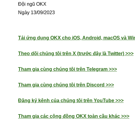
Đội ngũ OKX
Ngày 13/09/2023
Tải ứng dụng OKX cho iOS, Android, macOS và W
Theo dõi chúng tôi trên X (trước đây là Twitter) >>>
Tham gia cùng chúng tôi trên Telegram >>>
Tham gia cùng chúng tôi trên Discord >>>
Đăng ký kênh của chúng tôi trên YouTube >>>
Tham gia các cộng đồng OKX toàn cầu khác >>>