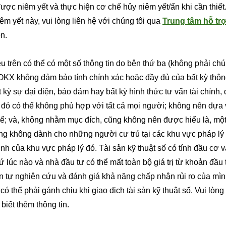
 được niêm yết và thực hiện cơ chế hủy niêm yết/ẩn khi cần thiết
êm yết này, vui lòng liên hệ với chúng tôi qua
Trung tâm hỗ tr
n.
u trên có thể có một số thông tin do bên thứ ba (không phải chú
 OKX không đảm bảo tính chính xác hoặc đầy đủ của bất kỳ thôn
t kỳ sự đại diện, bảo đảm hay bất kỳ hình thức tư vấn tài chính,
 đó có thể không phù hợp với tất cả mọi người; không nên dựa 
hể; và, không nhằm mục đích, cũng không nên được hiểu là, một
g không dành cho những người cư trú tại các khu vực pháp lý 
nh của khu vực pháp lý đó. Tài sản kỹ thuật số có tính đầu cơ v
 lúc nào và nhà đầu tư có thể mất toàn bộ giá trị từ khoản đầu
cần tự nghiên cứu và đánh giá khả năng chấp nhận rủi ro của mì
ó thể phải gánh chịu khi giao dịch tài sản kỹ thuật số. Vui lòn
biết thêm thông tin.