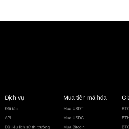
Dịch vụ
Mua tiền mã hóa
Gi
Đối tác
Mua USDT
BT
API
Mua USDC
ET
Dữ liệu lịch sử thị trường
Mua Bitcoin
BT