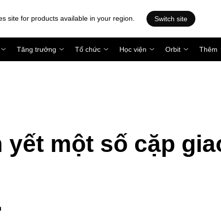
es site for products available in your region.
Switch site
Tăng trưởng
Tổ chức
Học viện
Orbit
Thêm
 yết một số cặp gia