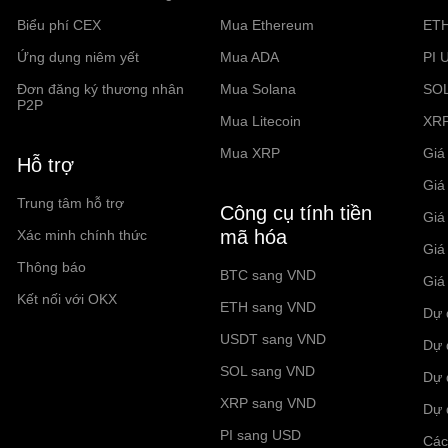
Biểu phí CEX
Mua Ethereum
ET
Ứng dụng niêm yết
Mua ADA
PI 
Đơn đăng ký thương nhân
Mua Solana
SO
P2P
Mua Litecoin
XR
Mua XRP
Giá 
Hỗ trợ
Giá
Trung tâm hỗ trợ
Công cụ tính tiền
Giá
mã hóa
Xác minh chính thức
Giá
Thông báo
BTC sang VND
Giá
Kết nối với OKX
ETH sang VND
Dự 
USDT sang VND
Dự 
SOL sang VND
Dự 
XRP sang VND
Dự 
PI sang USD
Các