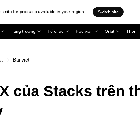
es site for products available in your region.
Switch site
Tăng trưởng
Tổ chức
Học viện
Orbit
Thêm
ết
Bài viết
 của Stacks trên th
y