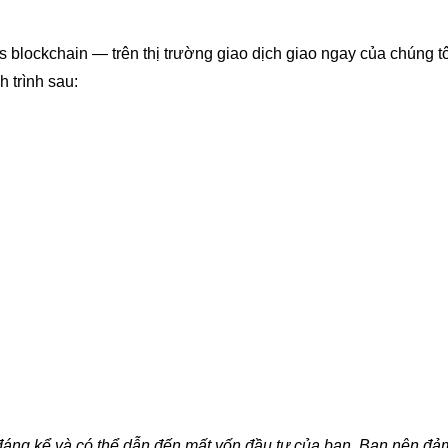
blockchain — trên thị trường giao dịch giao ngay của chúng tô
h trình sau:
đ
á
ng kể và có thể dẫn đến mất vốn đầu tư của bạn. Bạn nên đ