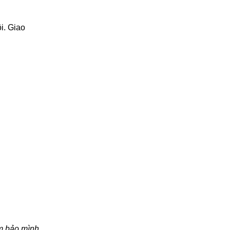
i. Giao
ảm bảo mình