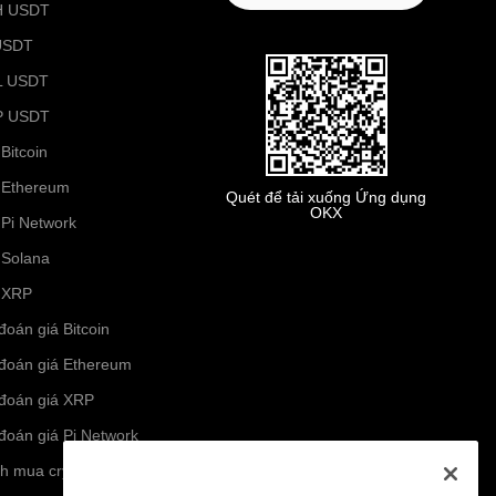
H USDT
USDT
L USDT
P USDT
Bitcoin
 Ethereum
Quét để tải xuống Ứng dụng
OKX
 Pi Network
 Solana
 XRP
đoán giá Bitcoin
đoán giá Ethereum
đoán giá XRP
đoán giá Pi Network
h mua crypto