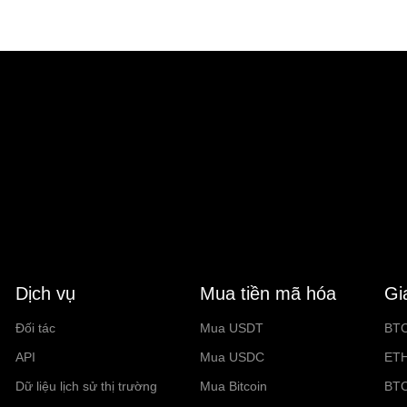
Dịch vụ
Mua tiền mã hóa
Gi
Đối tác
Mua USDT
BT
API
Mua USDC
ET
Dữ liệu lịch sử thị trường
Mua Bitcoin
BT