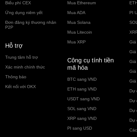
Biểu phí CEX
Mua Ethereum
ET
Ứng dụng niêm yết
Mua ADA
PI 
Đơn đăng ký thương nhân
Mua Solana
SO
P2P
Mua Litecoin
XR
Mua XRP
Giá 
Hỗ trợ
Giá
Trung tâm hỗ trợ
Công cụ tính tiền
Giá
mã hóa
Xác minh chính thức
Giá
Thông báo
BTC sang VND
Giá
Kết nối với OKX
ETH sang VND
Dự 
USDT sang VND
Dự 
SOL sang VND
Dự 
XRP sang VND
Dự 
PI sang USD
Các