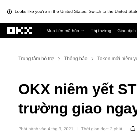
Looks like you're in the United States. Switch to the United Stat
Chuyển đến nội dung chính
Mua tiền mã hóa
Thị trường
Giao dịch
Trung tâm hỗ trợ
Thông báo
Token mới niêm y
OKX niêm yết STX
trường giao nga
Phát hành vào 4 thg 3, 2021
Thời gian đọc: 2 phút