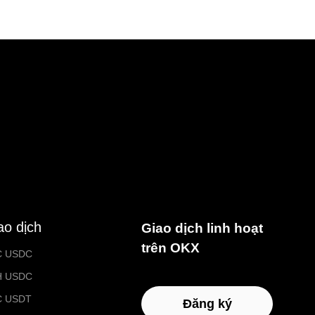
ao dịch
Giao dịch linh hoạt
trên OKX
C USDC
H USDC
C USDT
Đăng ký