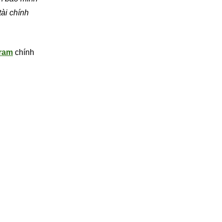
tài chính
ram
chính