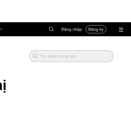
Đăng nhập
Đăng ký
ị