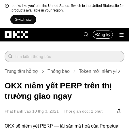
Looks like you're in the United States. Switch to the United States site for
products available in your region.
Switch site
Chuyển đến nội dung chính
Đăng ký
Trung tâm hỗ trợ
Thông báo
Token mới niêm yết
OKX niêm yết PERP trên thị
trường giao ngay
Phát hành vào 10 thg 3, 2021
Thời gian đọc: 2 phút
OKX sẽ niêm yết PERP — tài sản mã hoá của Perpetual