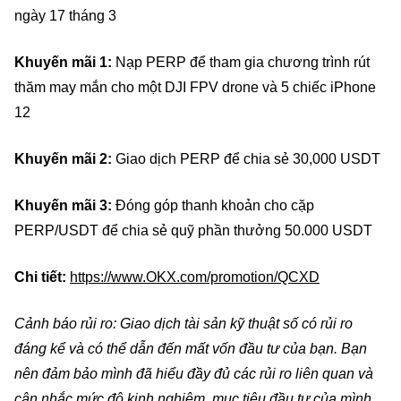
ngày 17 tháng 3
Khuyến mãi 1:
Nạp PERP để tham gia chương trình rút
thăm may mắn cho một DJI FPV drone và 5 chiếc iPhone
12
Khuyến mãi 2:
Giao dịch PERP để chia sẻ 30,000 USDT
Khuyến mãi 3:
Đóng góp thanh khoản cho cặp
PERP/USDT để chia sẻ quỹ phần thưởng 50.000 USDT
Chi tiết:
https://www.OKX.com/promotion/QCXD
C
ả
nh báo r
ủ
i ro: Giao d
ị
ch tài s
ả
n k
ỹ
thu
ậ
t s
ố
có r
ủ
i ro
đ
á
ng k
ể
và có th
ể
d
ẫ
n
đế
n m
ấ
t v
ố
n
đầ
u t
ư
c
ủ
a b
ạ
n. B
ạ
n
nên
đả
m b
ả
o mình
đã
hi
ể
u
đầ
y
đủ
các r
ủ
i ro liên quan và
cân nh
ắ
c m
ứ
c
độ
kinh nghi
ệ
m, m
ụ
c tiêu
đầ
u t
ư
c
ủ
a mình