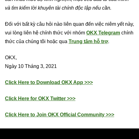
và tìm ki
ế
m l
ờ
i khuyên tài chính
độ
c l
ậ
p n
ế
u c
ầ
n.
Đối với bất kỳ câu hỏi nào liên quan đến việc niêm yết này,
vui lòng liên hệ chính thức với nhóm
OKX Telegram
chính
thức của chúng tôi hoặc qua
Trung tâm h
ỗ
tr
ợ
.
OKX,
Ngày 10 Tháng 3, 2021
Click Here to Download OKX App >>>
Click Here for OKX Twitter >>>
Click Here to Join OKX Official Community >>>