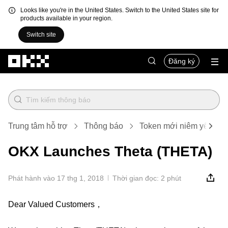
Looks like you're in the United States. Switch to the United States site for
products available in your region.
Switch site
Chuyển đến nội dung chính
Đăng ký
Trung tâm hỗ trợ
Thông báo
Token mới niêm yết
OKX Launches Theta (THETA)
Phát hành vào 17 thg 1, 2018
Thời gian đọc: 2 phút
Dear Valued Customers，